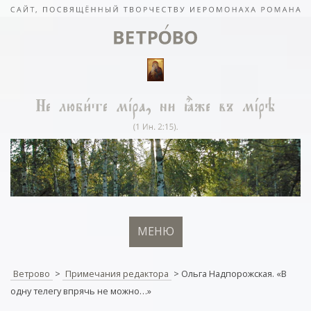
МЕНЮ
Ветрово
>
Примечания редактора
>
Ольга Надпорожская. «В
одну телегу впрячь не можно…»