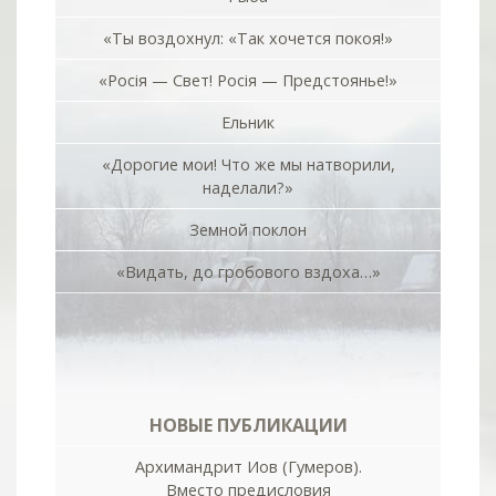
«Ты воздохнул: «Так хочется покоя!»
«Росiя — Свет! Росiя — Предстоянье!»
Ельник
«Дорогие мои! Что же мы натворили,
наделали?»
Земной поклон
«Видать, до гробового вздоха…»
НОВЫЕ ПУБЛИКАЦИИ
Архимандрит Иов (Гумеров).
Вместо предисловия