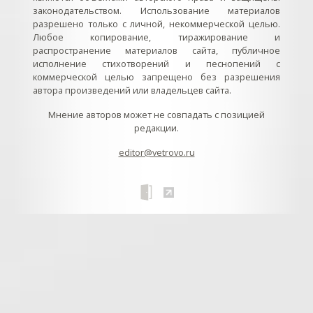
законодательством. Использование материалов
разрешено только с личной, некоммерческой целью.
Любое копирование, тиражирование и
распространение материалов сайта, публичное
исполнение стихотворений и песнопений с
коммерческой целью запрещено без разрешения
автора произведений или владельцев сайта.
Мнение авторов может не совпадать с позицией
редакции.
editor@vetrovo.ru
// // //Ftakar - disabled. //
//
// // // // // // // // // // // // // //
//
// // // // // // // // // // // // // // // // Раздел «Песнопения».
Интерактивные кнопки и окна с видеозаписями. // Что
здесь? Три кнопки btn_ru (Rutube), btn_vk (VK), btn_yt
(Youtube). // Нажатие на кнопку // 1) делает её заметной
классом .btn_visible. // 2) пригашает другие кнопки