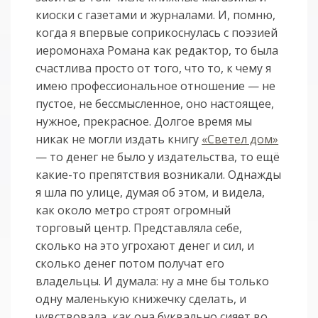
киоски с газетами и журналами. И, помню,
когда я впервые соприкоснулась с поэзией
иеромонаха Романа как редактор, то была
счастлива просто от того, что то, к чему я
имею профессиональное отношение — не
пустое, не бессмысленное, оно настоящее,
нужное, прекрасное. Долгое время мы
никак не могли издать книгу
«Светел дом»
— то денег не было у издательства, то ещё
какие-то препятствия возникали. Однажды
я шла по улице, думая об этом, и видела,
как около метро строят огромный
торговый центр. Представляла себе,
сколько на это угрохают денег и сил, и
сколько денег потом получат его
владельцы. И думала: ну а мне бы только
одну маленькую книжечку сделать, и
чувствовала, как она буквально сияет во