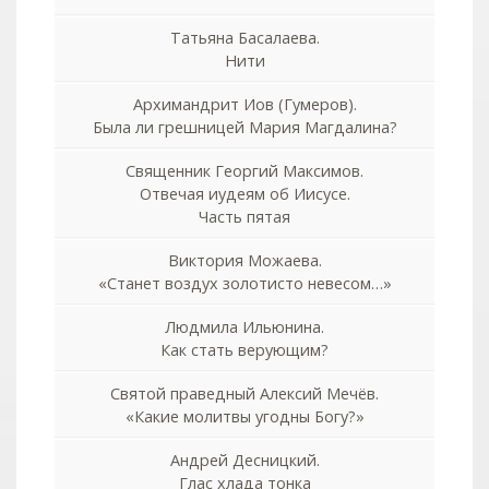
Татьяна Басалаева.
Нити
Архимандрит Иов (Гумеров).
Была ли грешницей Мария Магдалина?
Священник Георгий Максимов.
Отвечая иудеям об Иисусе.
Часть пятая
Виктория Можаева.
«Станет воздух золотисто невесом…»
Людмила Ильюнина.
Как стать верующим?
Святой праведный Алексий Мечёв.
«Какие молитвы угодны Богу?»
Андрей Десницкий.
Глас хлада тонка