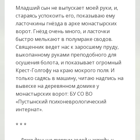
Младший сын не выпускает моей руки, и,
стараясь успокоить его, показываю ему
ласточкины гнёзда в арке монастырских
ворот. Гнёзд очень много, и ласточки
быстро мелькают в полумраке сводов.
Священник ведет нас к заросшему пруду,
выкопанному руками преподобного для
осушения болота, и показывает огромный
Крест-Голгофу на краю мокрого поля. И
только садясь в машину, читаю надпись на
вывеске на деревянном домике у
монастырских ворот: БУ СО ВО
«Пустынский психоневрологический
интернат».
* * *
…
Даже доныне терпим голод и жажду, и