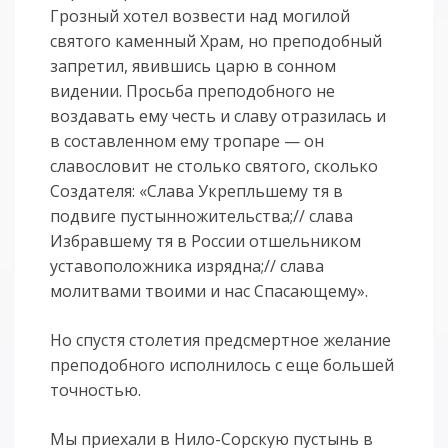
Грозный хотел возвести над могилой
святого каменный Храм, но преподобный
запретил, явившись царю в сонном
видении. Просьба преподобного не
воздавать ему честь и славу отразилась и
в составленном ему тропаре — он
славословит не столько святого, сколько
Создателя: «Слава Укpепльшему тя в
подвиге пустынножительства;// слава
Избpавшему тя в России отшельником
уставоположника изpядна;// слава
молитвами твоими и нас Спасающему».
Но спустя столетия предсмертное желание
преподобного исполнилось с еще большей
точностью.
Мы приехали в Нило-Сорскую пустынь в