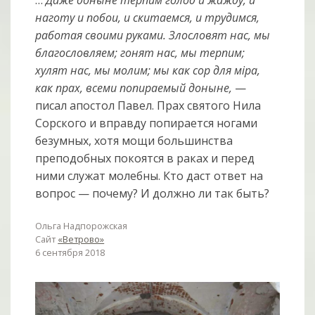
наготу и побои, и скитаемся, и трудимся,
работая своими руками. Злословят нас, мы
благословляем; гонят нас, мы терпим;
хулят нас, мы молим; мы как сор для мiра,
как прах, всеми попираемый доныне,
—
писал апостол Павел. Прах святого Нила
Сорского и вправду попирается ногами
безумных, хотя мощи большинства
преподобных покоятся в раках и перед
ними служат молебны. Кто даст ответ на
вопрос — почему? И должно ли так быть?
Ольга Надпорожская
Сайт
«Ветрово»
6 сентября 2018