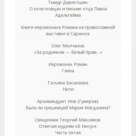
Тимур Давлетшин.
О кочетковцах и письме отца Павла
Адельгейма
Книги иеромонаха Романа на православной
выставке в Саранске
Олег Молчанов.
«За родником — белый Храм…»
Иеромонах Роман.
Ганна
Татьяна Басалаева.
Нити
Архимандрит Иов (Гумеров).
Была ли грешницей Мария Магдалина?
Священник Георгий Максимов.
Отвечая иудеям об Иисусе.
Часть пятая