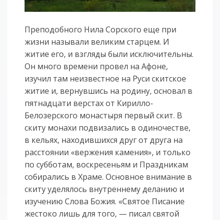
Преподобного Нила Сорского еще при
жизни называли великим старцем. И
житие его, и взгляды были исключительны.
Он много времени провел на Афоне,
изучил там неизвестное на Руси скитское
житие и, вернувшись на родину, основал в
пятнадцати верстах от Кирилло-
Белозерского монастыря первый скит. В
скиту монахи подвизались в одиночестве,
в кельях, находившихся друг от друга на
расстоянии «вержения камения», и только
по субботам, воскресеньям и Праздникам
собирались в Храме. Основное внимание в
скиту уделялось внутреннему деланию и
изучению Слова Божия. «Святое Писание
жестоко лишь для того, — писал святой