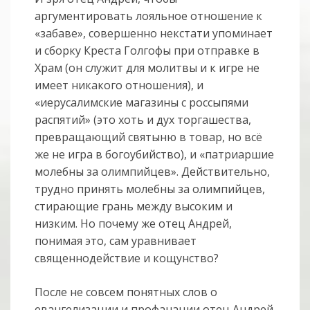
аргументировать лояльное отношение к
«забаве», совершенно некстати упоминает
и сборку Креста Голгофы при отправке в
Храм (он служит для молитвы и к игре не
имеет никакого отношения), и
«иерусалимские магазины с россыпями
распятий» (это хоть и дух торгашества,
превращающий святыню в товар, но всё
же не игра в богоубийство), и «патриаршие
молебны за олимпийцев». Действительно,
трудно принять молебны за олимпийцев,
стирающие грань между высоким и
низким. Но почему же отец Андрей,
понимая это, сам уравнивает
священнодействие и кощунство?
После не совсем понятных слов о
евангелизации и профанации отец Андрей