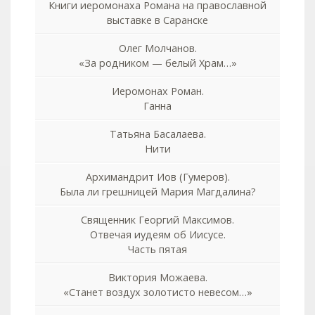
Книги иеромонаха Романа на православной
выставке в Саранске
Олег Молчанов.
«За родником — белый Храм…»
Иеромонах Роман.
Ганна
Татьяна Басалаева.
Нити
Архимандрит Иов (Гумеров).
Была ли грешницей Мария Магдалина?
Священник Георгий Максимов.
Отвечая иудеям об Иисусе.
Часть пятая
Виктория Можаева.
«Станет воздух золотисто невесом…»