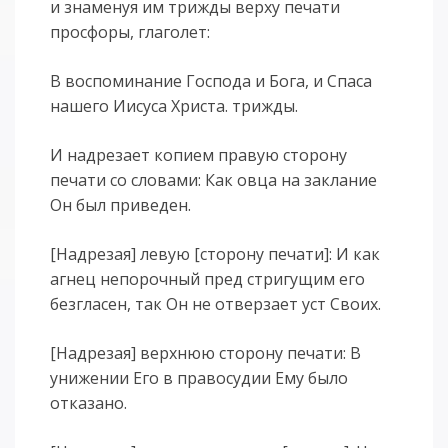
и знаменуя им трижды верху печати
просфоры, глаголет:
В воспоминание Господа и Бога, и Спаса
нашего Иисуса Христа. трижды.
И надрезает копием правую сторону
печати со словами: Как овца на заклание
Он был приведен.
[Надрезая] левую [сторону печати]: И как
агнец непорочный пред стригущим его
безгласен, так Он не отверзает уст Своих.
[Надрезая] верхнюю сторону печати: В
унижении Его в правосудии Ему было
отказано.