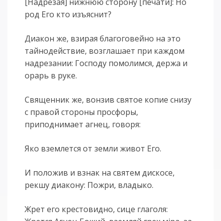
[Надрезая] нижнюю сторону [печати]: Но
род Его кто изъяснит?
Диакон же, взирая благоговейно на это
тайнодействие, возглашает при каждом
надрезании: Господу помолимся, держа и
орарь в руке.
Священник же, вонзив святое копие снизу
с правой стороны просфоры,
приподнимает агнец, говоря:
Яко вземлется от земли живот Его.
И положив и взнак на святем дискосе,
рекшу диакону: Пожри, владыко.
Жрет его крестовидно, сице глаголя: