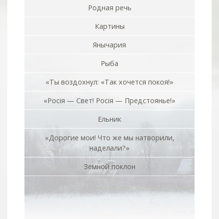
Родная речь
Картины
Янычария
Рыба
«Ты воздохнул: «Так хочется покоя!»
«Росiя — Свет! Росiя — Предстоянье!»
Ельник
«Дорогие мои! Что же мы натворили,
наделали?»
Земной поклон