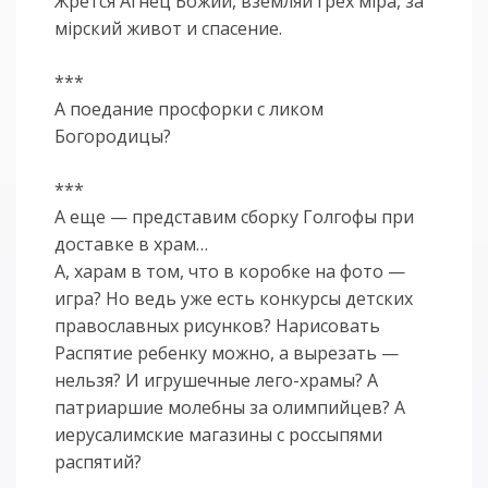
Жрется Агнец Божий, вземляй грех мiра, за
мiрский живот и спасение.
***
А поедание просфорки с ликом
Богородицы?
***
А еще — представим сборку Голгофы при
доставке в храм…
А, харам в том, что в коробке на фото —
игра? Но ведь уже есть конкурсы детских
православных рисунков? Нарисовать
Распятие ребенку можно, а вырезать —
нельзя? И игрушечные лего-храмы? А
патриаршие молебны за олимпийцев? А
иерусалимские магазины с россыпями
распятий?