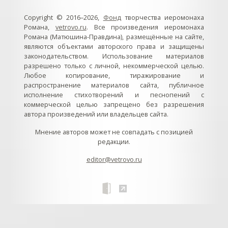
Copyright © 2016–2026,
Фонд
творчества иеромонаха
Романа,
vetrovo.ru
. Все произведения иеромонаха
Романа (Матюшина-Правдина), размещённые на сайте,
являются объектами авторского права и защищены
законодательством. Использование материалов
разрешено только с личной, некоммерческой целью.
Любое копирование, тиражирование и
распространение материалов сайта, публичное
исполнение стихотворений и песнопений с
коммерческой целью запрещено без разрешения
автора произведений или владельцев сайта.
Мнение авторов может не совпадать с позицией
редакции.
editor@vetrovo.ru
// // //Ftakar - disabled. //
//
// // // // // // // // // // // // // //
//
// // // // // // // // // // // // // // // // Раздел «Песнопения».