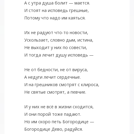
А с утра душа болит — мается.
И стоят на исповедь грешные,
Потому что надо им каяться.
Их не радуют что-то новости,
Ускользает, словно дым, истина,
Не выходит у них по совести,
И тогда лечит душу исповедь —
Не от бедности, не от вируса,
А недуги лечит сердечные.
И на грешников смотрят с клироса,
Не святые смотрят, а певчие.
И у них не всё в жизни сходится,
И они порой тоже падают.
Но им скоро петь Богородице —
Богородице Дево, радуйся.