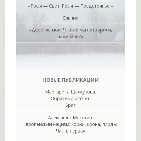
«Росiя — Свет! Росiя — Предстоянье!»
Ельник
«Дорогие мои! Что же мы натворили,
наделали?»
НОВЫЕ ПУБЛИКАЦИИ
Маргарита Шелкунова.
Обратный отсчёт.
Брат
Александр Мосякин.
Европейский нацизм: корни, крона, плоды.
Часть первая