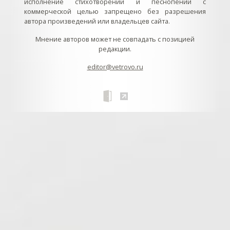
исполнение стихотворений и песнопений с
коммерческой целью запрещено без разрешения
автора произведений или владельцев сайта.
Мнение авторов может не совпадать с позицией
редакции.
editor@vetrovo.ru
// // //Ftakar - disabled. //
//
// // // // // // // // // // // // // //
//
// // // // // // // // // // // // // // // // Раздел «Песнопения».
Интерактивные кнопки и окна с видеозаписями. // Что
здесь? Три кнопки btn_ru (Rutube), btn_vk (VK), btn_yt
(Youtube). // Нажатие на кнопку // 1) делает её заметной
классом .btn_visible. // 2) пригашает другие кнопки
классом .btn_muted. // 3) открывает нужное окно с
видеозаписью удалив .v_hiden и добавив .v_visible. // 4)
закрывает ненужное окно, удалив .v_visible и добавив
.v_hidden. //
// // В продолжение работы с