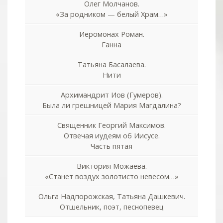
Олег Молчанов.
«За родником — белый Храм…»
Иеромонах Роман.
Ганна
Татьяна Басалаева.
Нити
Архимандрит Иов (Гумеров).
Была ли грешницей Мария Магдалина?
Священник Георгий Максимов.
Отвечая иудеям об Иисусе.
Часть пятая
Виктория Можаева.
«Станет воздух золотисто невесом…»
Ольга Надпорожская, Татьяна Дашкевич.
Отшельник, поэт, песнопевец