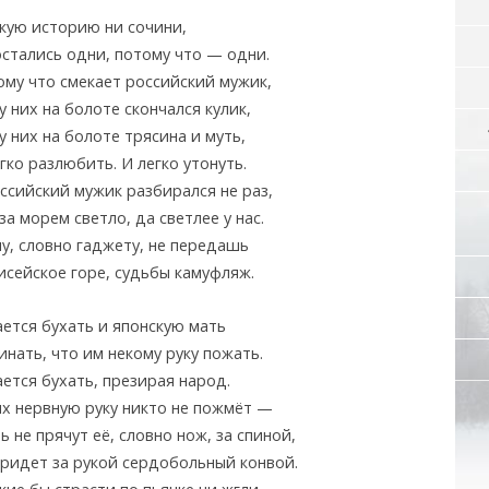
акую историю ни сочини,
остались одни, потому что — одни.
ому что смекает российский мужик,
у них на болоте скончался кулик,
у них на болоте трясина и муть,
гко разлюбить. И легко утонуть.
ссийский мужик разбирался не раз,
за морем светло, да светлее у нас.
у, словно гаджету, не передашь
исейское горе, судьбы камуфляж.
ется бухать и японскую мать
нать, что им некому руку пожать.
ется бухать, презирая народ.
их нервную руку никто не пожмёт —
ь не прячут её, словно нож, за спиной,
придет за рукой сердобольный конвой.