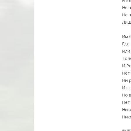
И ка
Не п
Не 
Лишь
Им б
Где 
Или 
Толь
И Р
Нет 
Ни р
И с 
Но в
Нет
Ник
Ник
Андр