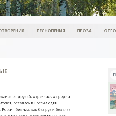
ОТВОРЕНИЯ
ПЕСНОПЕНИЯ
ПРОЗА
ОТГ
ЫЕ
еклись от друзей, отреклись от родни
итают, остались в России одни.
 Россия без них, как без рук и без глаз,
округ не народ, а свекольник и квас.