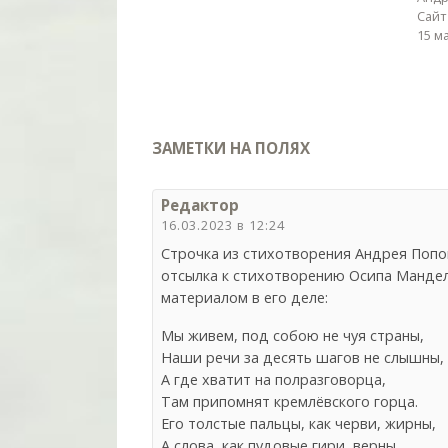
Сайт
15 м
ЗАМЕТКИ НА ПОЛЯХ
Редактор
16.03.2023 в 12:24
Строчка из стихотворения Андрея Попов
отсылка к стихотворению Осипа Манде
материалом в его деле:
Мы живем, под собою не чуя страны,
Наши речи за десять шагов не слышны,
А где хватит на полразговорца,
Там припомнят кремлёвского горца.
Его толстые пальцы, как черви, жирны,
А слова, как пудовые гири, верны,