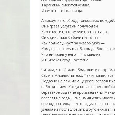
Тараканьи смеются усища,
И сияют его голенища.
А вокруг него сброд тонкошеих вождей
Он играет услугами полулюдей.
Кто свистит, кто мяучит, кто хнычет,
Он один лишь бабачит и тычет,
Как подкову, кует за указом указ —
Кому в пах, кому в лоб, кому в бровь, ком
Что ни казнь у него — то малина
И широкая грудь осетина.
Читала, что Сталин брал книги из крем
были в жирных пятнах. Так и появилась 
Недавно на лекции о церковнославянск
наблюдением. Когда после перестройки 
серьёзное издание произведений Манде
последние годы Осип Эмильевич много е
преподаватель, — что ездил он в вагоне
узнала из послесловия к другой книге, 
Владивостоком; по официальным данным