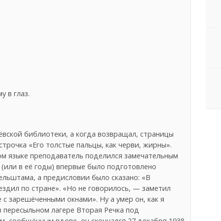
,
у в глаз.
лёвской библиотеки, а когда возвращал, страницы
строчка «Его толстые пальцы, как черви, жирны».
ом языке преподаватель поделился замечательным
(или в её годы) впервые было подготовлено
льштама, а предисловии было сказано: «В
здил по стране». «Но не говорилось, — заметил
 с зарешёченными окнами». Ну а умер он, как я
«в пересыльном лагере Вторая Речка под
, сообщённым вдове, он скончался 27 декабря 1938