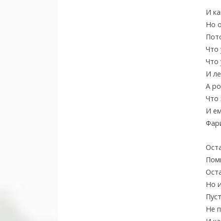
И к
Но 
Пот
Что 
Что 
И ле
А ро
Что 
И ем
Фар
Оста
Поми
Оста
Но 
Пуст
Не 