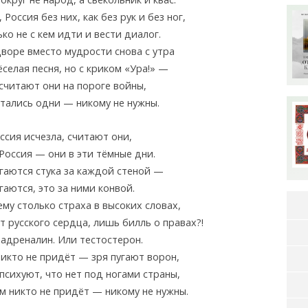
 Россия без них, как без рук и без ног,
ко не с кем идти и вести диалог.
дворе вместо мудрости снова с утра
селая песня, но с криком «Ура!» —
считают они на пороге войны,
стались одни — никому не нужны.
ссия исчезла, считают они,
Россия — они в эти тёмные дни.
гаются стука за каждой стеной —
гаются, это за ними конвой.
му столько страха в высоких словах,
т русского сердца, лишь билль о правах?!
 адреналин. Или тестостерон.
икто не придёт — зря пугают ворон,
психуют, что нет под ногами страны,
м никто не придёт — никому не нужны.