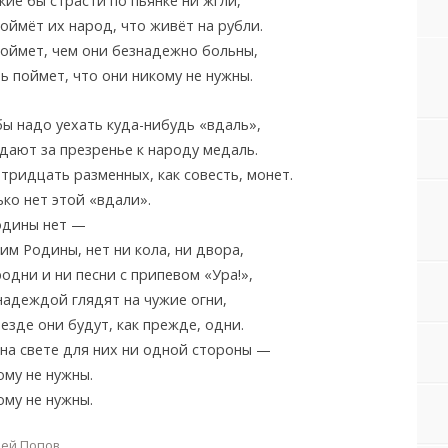
кие бы страсти по пьянке ни жгли,
оймёт их народ, что живёт на рубли.
поймет, чем они безнадежно больны,
 поймет, что они никому не нужны.
ы надо уехать куда-нибудь «вдаль»,
дают за презренье к народу медаль.
тридцать разменных, как совесть, монет.
ко нет этой «вдали».
одины нет —
им Родины, нет ни кола, ни двора,
одни и ни песни с припевом «Ура!»,
надеждой глядят на чужие огни,
езде они будут, как прежде, одни.
 на свете для них ни одной стороны —
ому не нужны.
ому не нужны.
ей Попов