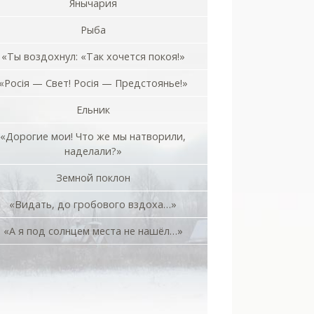
Янычария
Рыба
«Ты воздохнул: «Так хочется покоя!»
«Росiя — Свет! Росiя — Предстоянье!»
Ельник
«Дорогие мои! Что же мы натворили,
наделали?»
Земной поклон
«Видать, до гробового вздоха…»
«А я под солнцем места не нашёл…»