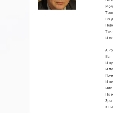
Мол,
Толь
Во 
Невё
Так 
И о
А Ро
Вся 
И пу
И пу
Поче
И не
Или
Но н
Зря 
К ни