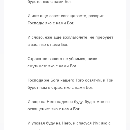
будете: яко с нами Бог.
И иже аще совет совещаваете, разорит
Господь: яко с нами Бог.
И слово, еже аще возглаголете, не пребудет
в вас: яко с нами Бог.
Страха же вашего не убоимся, ниже
смутимся: яко с нами Бог.
Господа же Бога нашего Того освятим, и Той
будет нам в страх: яко с нами Бог.
И аще на Него надеяся буду, будет мне во
освящение: яко с нами Бог.
И уповая буду на Него, и спасуся Им: яко с