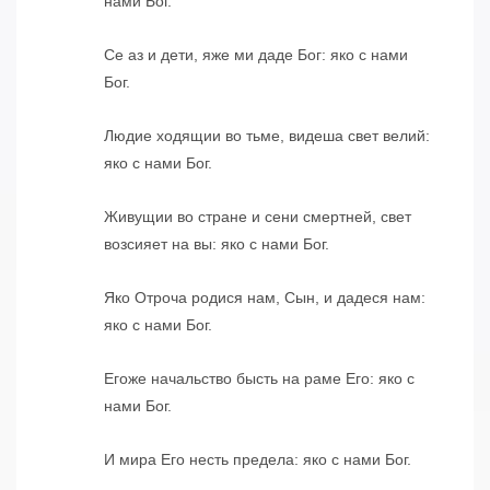
нами Бог.
Се аз и дети, яже ми даде Бог: яко с нами
Бог.
Людие ходящии во тьме, видеша свет велий:
яко с нами Бог.
Живущии во стране и сени смертней, свет
возсияет на вы: яко с нами Бог.
Яко Отроча родися нам, Сын, и дадеся нам:
яко с нами Бог.
Егоже начальство бысть на раме Его: яко с
нами Бог.
И мира Его несть предела: яко с нами Бог.