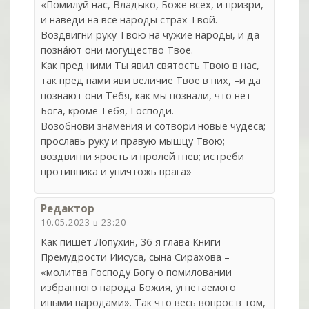
«Помилуй нас, Владыко, Боже всех, и призри,
и наведи на все народы страх Твой.
Воздвигни руку Твою на чужие народы, и да
позна́ют они могущество Твое.
Как пред ними Ты явил святость Твою в нас,
так пред нами яви величие Твое в них, –и да
познают они Тебя, как мы познали, что нет
Бога, кроме Тебя, Господи.
Возобнови знамения и сотвори новые чудеса;
прославь руку и правую мышцу Твою;
воздвигни ярость и пролей гнев; истреби
противника и уничтожь врага»
Редактор
10.05.2023 в 23:20
Как пишет Лопухин, 36-я глава Книги
Премудрости Иисуса, сына Сирахова –
«молитва Господу Богу о помиловании
избранного народа Божия, угнетаемого
иными народами». Так что весь вопрос в том,