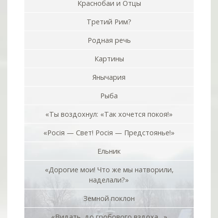
Краснобаи и Отцы
Третий Рим?
Родная речь
Картины
Янычария
Рыба
«Ты воздохнул: «Так хочется покоя!»
«Росiя — Свет! Росiя — Предстоянье!»
Ельник
«Дорогие мои! Что же мы натворили,
наделали?»
Земной поклон
«Видать, до гробового вздоха…»