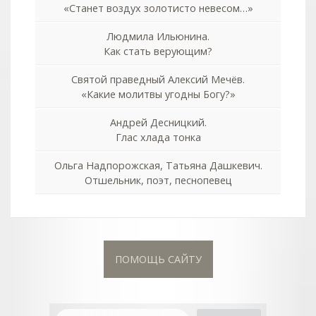
«Станет воздух золотисто невесом…»
Людмила Ильюнина.
Как стать верующим?
Святой праведный Алексий Мечёв.
«Какие молитвы угодны Богу?»
Андрей Десницкий.
Глас хлада тонка
Ольга Надпорожская, Татьяна Дашкевич.
Отшельник, поэт, песнопевец
ПОМОЩЬ САЙТУ