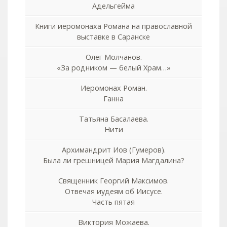
Адельгейма
Книги иеромонаха Романа на православной
выставке в Саранске
Олег Молчанов.
«За родником — белый Храм…»
Иеромонах Роман.
Ганна
Татьяна Басалаева.
Нити
Архимандрит Иов (Гумеров).
Была ли грешницей Мария Магдалина?
Священник Георгий Максимов.
Отвечая иудеям об Иисусе.
Часть пятая
Виктория Можаева.