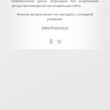
коммерческой целью запрещено без разрешения
автора произведений или владельцев сайта.
Мнение авторов может не совпадать с позицией
редакции.
editor@vetrovo.ru
// // //Ftakar - disabled. //
//
// // // // // // // // // // // // // //
//
// // // // // // // // // // // // // // // // Раздел «Песнопения».
Интерактивные кнопки и окна с видеозаписями. // Что
здесь? Три кнопки btn_ru (Rutube), btn_vk (VK), btn_yt
(Youtube). // Нажатие на кнопку // 1) делает её заметной
классом .btn_visible. // 2) пригашает другие кнопки
классом .btn_muted. // 3) открывает нужное окно с
видеозаписью удалив .v_hiden и добавив .v_visible. // 4)
закрывает ненужное окно, удалив .v_visible и добавив
.v_hidden. //
// // В продолжение работы с
col