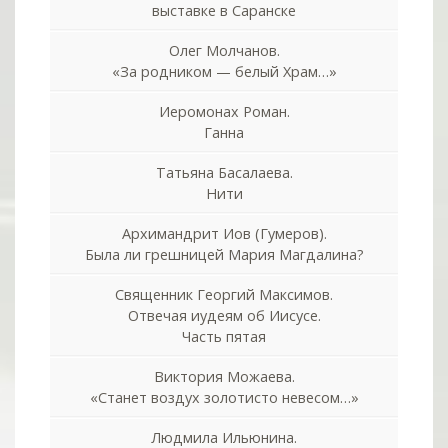
выставке в Саранске
Олег Молчанов.
«За родником — белый Храм…»
Иеромонах Роман.
Ганна
Татьяна Басалаева.
Нити
Архимандрит Иов (Гумеров).
Была ли грешницей Мария Магдалина?
Священник Георгий Максимов.
Отвечая иудеям об Иисусе.
Часть пятая
Виктория Можаева.
«Станет воздух золотисто невесом…»
Людмила Ильюнина.