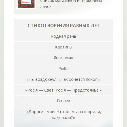
Список магазинов и церковных
лавок
СТИХОТВОРЕНИЯ РАЗНЫХ ЛЕТ
Родная речь
Картины
Янычария
Рыба
«Ты воздохнул: «Так хочется покоя!»
«Росiя — Свет! Росiя — Предстоянье!»
Ельник
«Дорогие мои! Что же мы натворили,
наделали?»