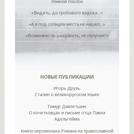
Земной поклон
«Видать, до гробового вздоха…»
«А я под солнцем места не нашёл…»
«Возможно ль раздавать, не получая?»
НОВЫЕ ПУБЛИКАЦИИ
Игорь Друзь.
Сталин о великорусском языке
Тимур Давлетшин.
О кочетковцах и письме отца Павла
Адельгейма
Книги иеромонаха Романа на православной