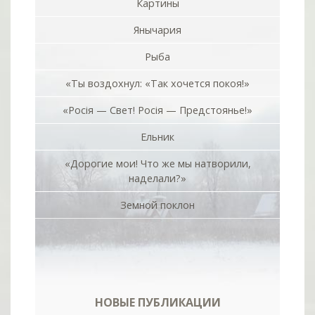
Картины
Янычария
Рыба
«Ты воздохнул: «Так хочется покоя!»
«Росiя — Свет! Росiя — Предстоянье!»
Ельник
«Дорогие мои! Что же мы натворили,
наделали?»
Земной поклон
НОВЫЕ ПУБЛИКАЦИИ