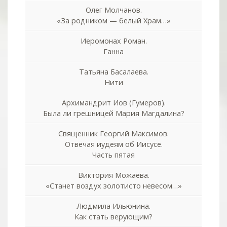
Олег Молчанов.
«За родником — белый Храм…»
Иеромонах Роман.
Ганна
Татьяна Басалаева.
Нити
Архимандрит Иов (Гумеров).
Была ли грешницей Мария Магдалина?
Священник Георгий Максимов.
Отвечая иудеям об Иисусе.
Часть пятая
Виктория Можаева.
«Станет воздух золотисто невесом…»
Людмила Ильюнина.
Как стать верующим?