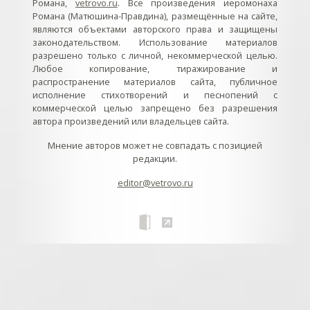
Романа,
vetrovo.ru
. Все произведения иеромонаха
Романа (Матюшина-Правдина), размещённые на сайте,
являются объектами авторского права и защищены
законодательством. Использование материалов
разрешено только с личной, некоммерческой целью.
Любое копирование, тиражирование и
распространение материалов сайта, публичное
исполнение стихотворений и песнопений с
коммерческой целью запрещено без разрешения
автора произведений или владельцев сайта.
Мнение авторов может не совпадать с позицией
редакции.
editor@vetrovo.ru
// // //Ftakar - disabled. //
//
// // // // // // // // // // // // // //
//
// // // // // // // // // // // // // // // // Раздел «Песнопения».
Интерактивные кнопки и окна с видеозаписями. // Что
здесь? Три кнопки btn_ru (Rutube), btn_vk (VK), btn_yt