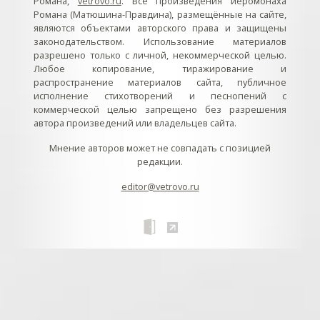
Романа,
vetrovo.ru
. Все произведения иеромонаха
Романа (Матюшина-Правдина), размещённые на сайте,
являются объектами авторского права и защищены
законодательством. Использование материалов
разрешено только с личной, некоммерческой целью.
Любое копирование, тиражирование и
распространение материалов сайта, публичное
исполнение стихотворений и песнопений с
коммерческой целью запрещено без разрешения
автора произведений или владельцев сайта.
Мнение авторов может не совпадать с позицией
редакции.
editor@vetrovo.ru
// // //Ftakar - disabled. //
//
// // // // // // // // // // // // // //
//
// // // // // // // // // // // // // // // // Раздел «Песнопения».
Интерактивные кнопки и окна с видеозаписями. // Что
здесь? Три кнопки btn_ru (Rutube), btn_vk (VK), btn_yt