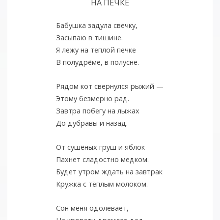
НА ПЕЧКЕ
Бабушка задула свечку,
Засыпаю в тишине.
Я лежу на теплой печке
В полудрёме, в полусне.
Рядом кот свернулся рыжий —
Этому безмерно рад.
Завтра побегу на лыжах
До дубравы и назад.
От сушёных груш и яблок
Пахнет сладостно медком.
Будет утром ждать на завтрак
Кружка с тёплым молоком.
Сон меня одолевает,