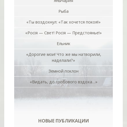
Янычария
Рыба
«Ты воздохнул: «Так хочется покоя!»
«Росiя — Свет! Росiя — Предстоянье!»
Ельник
«Дорогие мои! Что же мы натворили,
наделали?»
Земной поклон
«Видать, до гробового вздоха…»
НОВЫЕ ПУБЛИКАЦИИ