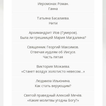
Иеромонах Роман.
Ганна
Татьяна Басалаева.
Нити
Архимандрит Иов (Гумеров).
Была ли грешницей Мария Магдалина?
Священник Георгий Максимов.
Отвечая иудеям об Иисусе.
Часть пятая
Виктория Можаева.
«Станет воздух золотисто невесом…»
Людмила Ильюнина.
Как стать верующим?
Святой праведный Алексий Мечёв.
«Какие молитвы угодны Богу?»