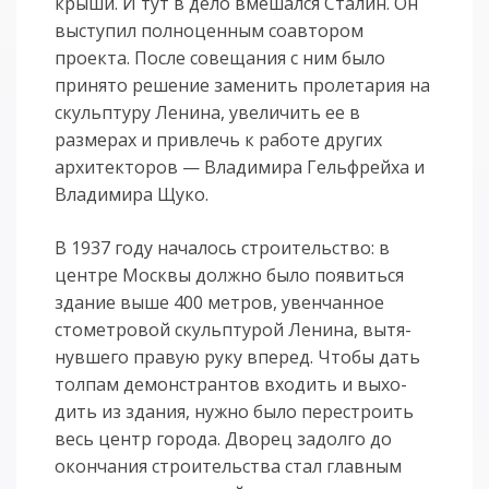
крыши. И тут в дело вме­шался Ста­лин. Он
выступил полноценным соавтором
проекта. После совеща­ния с ним было
принято решение заменить пролетария на
скульптуру Ленина, увеличить ее в
размерах и привлечь к работе других
архитекторов — Влади­мира Гельфрейха и
Владимира Щуко.
В 1937 году началось строительство: в
центре Москвы должно было появиться
здание выше 400 метров, увенчанное
стометровой скульптурой Ленина, вытя­
нувшего правую руку вперед. Чтобы дать
толпам демонстрантов входить и вы­хо­
дить из здания, нужно было перестроить
весь центр города. Дворец задолго до
окончания строительства стал главным