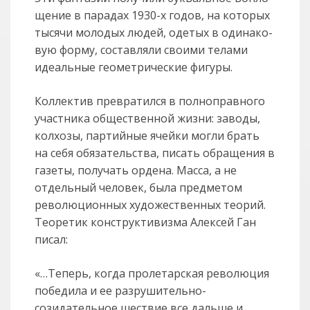
щение в парадах 1930-х годов, на которых
тысячи молодых людей, одетых в оди­нако­
вую форму, составляли своими телами
идеальные геометрические фигуры.
Коллектив превратился в полноправного
участника общественной жизни: заводы,
колхозы, партийные ячейки могли брать
на себя обязательства, писать обра­щения в
газеты, получать ордена. Масса, а не
отдельный человек, была пред­метом
революционных художественных теорий.
Теоретик конструкти­визма Алексей Ган
писал:
«…Теперь, когда пролетарская революция
победила и ее раз­рушительно-
созидательное шествие все дальше и