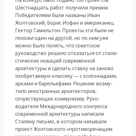
Шестнадцать работ получили премии.
Победителя­ми были названы Иван
Жолтовский, Борис Иофан и американец
Гектор Гами­ль­тон. Проекты эти были не
похожи один на другой, но по ним уже
можно было понять, что советское
руководство решило отказаться от сти­ли­
сти­ческих новаций современной
архитектуры и сделать ставку на заново
изо­бретаемую классику — с колоннадами,
арками и барельефами. Решение возму­
тило иност­ранных архитекторов,
сочувствующих коммунизму. Руко­
водители Междуна­род­ного конгресса
современной архитектуры написали
Сталину пись­мо, в ко­тором называли
проект Жолтовского «противоречащим