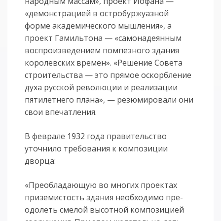
народным мас­сам», проект Иофана —
«демонстрацией в остробуржуазной
форме академи­ческого мышления», а
проект Гамильтона — «самонадеянным
воспроизведе­нием пом­пезного здания
королевских времен». «Решение Совета
строитель­ства — это прямое оскорбление
духа русской революции и реализа­ции
пятилет­него пла­на», — резюмировали они
свои впечатления.
В феврале 1932 года правительство
уточнило требования к композиции
дворца:
«Преобладающую во мно­гих проектах
приземистость здания необхо­ди­мо пре­
одолеть смелой высотной композицией