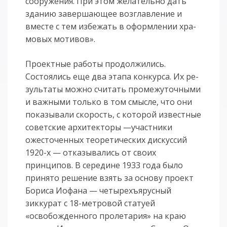
сооружения. При этом желательно дать
зда­нию завершающее возглавление и
вместе с тем избежать в оформле­нии хра­
мовых мотивов».
Проектные работы продолжились.
Состоялись еще два этапа конкурса. Их ре­
зультаты можно считать промежуточными
и важными только в том смысле, что они
показывали скорость, с которой известные
советские архитекторы —участники
ожесточенных теоретических дискуссий
1920-х — отка­зывались от своих
принципов. В середине 1933 года было
принято решение взять за ос­нову проект
Бориса Иофана — четырехъярусный
зиккурат с 18-мет­ровой ста­туей
«освобожденного пролетария» на краю