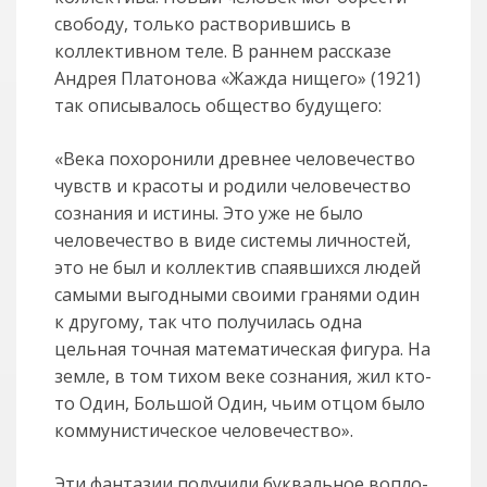
свободу, только раство­рившись в
коллективном теле. В раннем рассказе
Андрея Платонова «Жажда нищего» (1921)
так описывалось общество будущего:
«Века похоронили древнее человечество
чувств и красоты и родили человечество
сознания и истины. Это уже не было
человечество в виде системы личностей,
это не был и коллек­тив спаявшихся людей
самыми выгодными своими гранями один
к другому, так что получилась одна
цельная точная математическая фигура. На
земле, в том тихом веке сознания, жил кто-
то Один, Большой Один, чьим отцом было
ком­му­нистическое человечество».
Эти фантазии получили буквальное вопло­