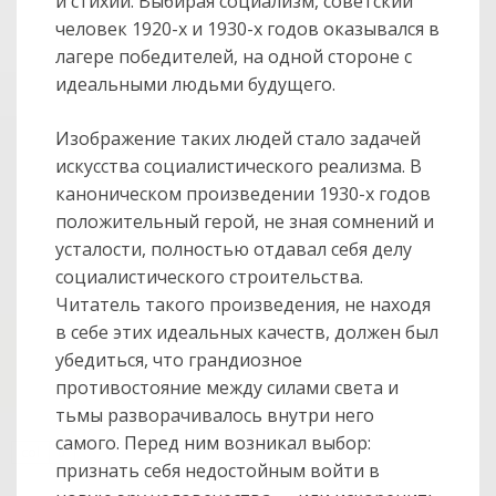
и стихии. Выбирая соци­ализм, советский
чело­век 1920-х и 1930-х годов оказывался в
лагере побе­дителей, на одной стороне с
идеальными людьми будущего.
Изображение таких людей стало задачей
искусства социалистического реа­лизма. В
каноническом произведении 1930-х годов
положительный герой, не зная сомнений и
усталости, полностью отдавал себя делу
социалистического строи­тельства.
Читатель такого произведения, не находя
в себе этих идеальных ка­честв, должен был
убедиться, что грандиозное
противостояние между си­лами света и
тьмы разворачивалось внутри него
самого. Перед ним возникал выбор:
col
0
признать себя недостойным войти в