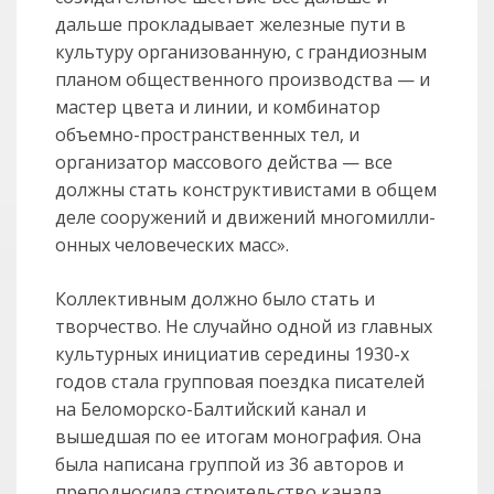
дальше прокладывает железные пути в
культуру организованную, с грандиозным
планом обществен­ного производства — и
мастер цвета и линии, и комбинатор
объемно-прост­ранственных тел, и
организатор массового действа — все
должны стать кон­структивистами в общем
деле сооружений и движений много­мил­ли­
онных человеческих масс».
Коллективным должно было стать и
творчество. Не случайно одной из главных
культурных инициатив середины 1930-х
годов стала групповая поездка писате­лей
на Беломорско-Балтийский канал и
вышедшая по ее итогам монография. Она
была написана группой из 36 авторов и
преподносила строительство кана­ла