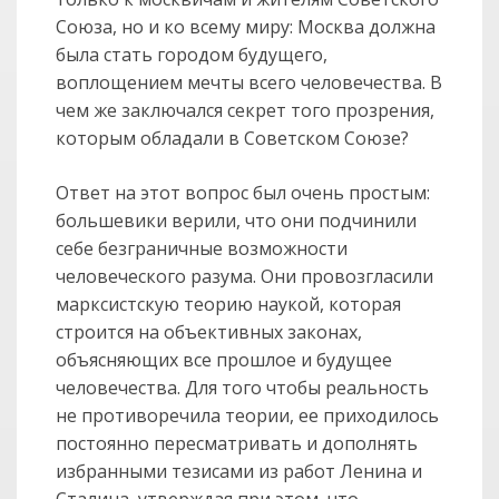
Союза, но и ко всему миру: Мос­ква дол­жна
была стать городом будущего,
воплощением мечты всего чело­ве­че­ства. В
чем же заключался секрет того прозрения,
которым обладали в Совет­ском Союзе?
Ответ на этот вопрос был очень простым:
большевики верили, что они подчи­нили
себе безграничные возможности
человеческого разума. Они провозгла­сили
марксистскую теорию наукой, которая
строится на объективных законах,
объясняющих все прошлое и будущее
человечества. Для того чтобы реальность
не противоречила теории, ее приходилось
постоянно пересматривать и допол­нять
избранными тезисами из работ Ленина и
Сталина, утверждая при этом, что