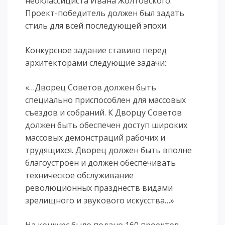
неоклассициста Ивана Жолтовского.
Проект-победитель должен был задать
стиль для всей после­дующей эпохи.
Конкурсное задание ставило перед
архитекторами следующие задачи:
«…Дво­рец Советов должен быть
специально приспособлен для массовых
съездов и собраний. К Дворцу Советов
должен быть обеспечен доступ широких
массо­вых демонстраций рабо­чих и
трудящихся. Дворец дол­жен быть вполне
благо­устроен и должен обеспечивать
техническое обслуживание
революционных празднеств видами
зрелищного и зву­кового искусства…»
На конкурс было подано 160 проектов.