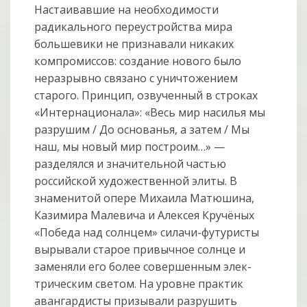
Настаивавшие на необходимости
радикального переустройства мира
больше­вики не признавали никаких
компромиссов: создание нового было
неразрывно связано с уничтожением
старого. Принцип, озвученный в строках
«Интерна­цио­нала»: «Весь мир насилья мы
разрушим / До основанья, а затем / Мы
наш, мы новый мир построим…» —
разделялся и значительной частью
российской художественной элиты. В
знаменитой опере Михаила Матюшина,
Казимира Малевича и Алексея Кручёных
«Победа над солнцем» силачи-футуристы
вырывали старое привычное солнце и
заменяли его более совершенным элек­
триче­ским светом. На уровне практик
авангардисты призывали разрушить