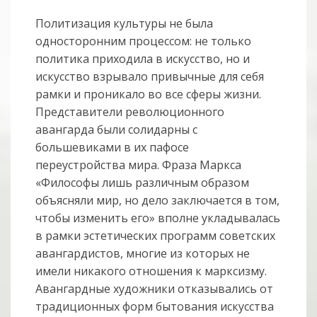
Политизация культуры не была
односторонним процессом: не только
политика приходила в искусство, но и
искусство взрывало привычные для себя
рамки и про­никало во все сферы жизни.
Представители революционного
авангарда были солидарны с
большевиками в их пафосе
переустройства мира. Фраза Мар­кса
«Философы лишь различным образом
объясняли мир, но дело заклю­чается в том,
чтобы изменить его» вполне укладывалась
в рамки эстетических про­грамм советских
авангардистов, многие из которых не
имели никакого отно­ше­ния к марксизму.
Авангардные художники отказывались от
тради­ци­онных форм бытования искусства