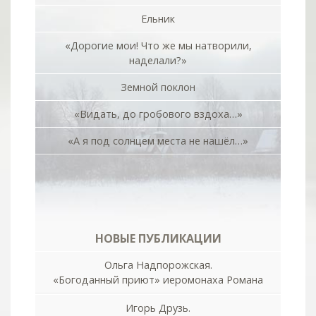
Ельник
«Дорогие мои! Что же мы натворили,
наделали?»
Земной поклон
«Видать, до гробового вздоха…»
«А я под солнцем места не нашёл…»
НОВЫЕ ПУБЛИКАЦИИ
Ольга Надпорожская.
«Богоданный приют» иеромонаха Романа
Игорь Друзь.