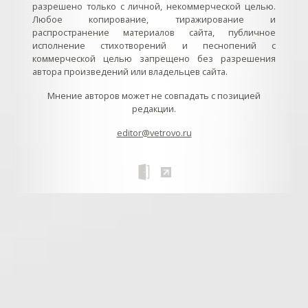
разрешено только с личной, некоммерческой целью.
Любое копирование, тиражирование и
распространение материалов сайта, публичное
исполнение стихотворений и песнопений с
коммерческой целью запрещено без разрешения
автора произведений или владельцев сайта.
Мнение авторов может не совпадать с позицией
редакции.
editor@vetrovo.ru
// // //Ftakar - disabled. //
//
// // // // // // // // // // // // // //
//
// // // // // // // // // // // // // // // // Раздел «Песнопения».
Интерактивные кнопки и окна с видеозаписями. // Что
здесь? Три кнопки btn_ru (Rutube), btn_vk (VK), btn_yt
(Youtube). // Нажатие на кнопку // 1) делает её заметной
классом .btn_visible. // 2) пригашает другие кнопки
классом .btn_muted. // 3) открывает нужное окно с