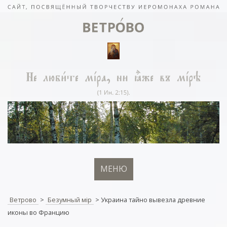
МЕНЮ
Ветрово
>
Безумный мiр
>
Украина тайно вывезла древние
иконы во Францию