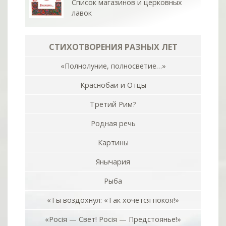
Список магазинов и церковных
лавок
СТИХОТВОРЕНИЯ РАЗНЫХ ЛЕТ
«Полнолуние, полносветие…»
Краснобаи и Отцы
Третий Рим?
Родная речь
Картины
Янычария
Рыба
«Ты воздохнул: «Так хочется покоя!»
«Росiя — Свет! Росiя — Предстоянье!»