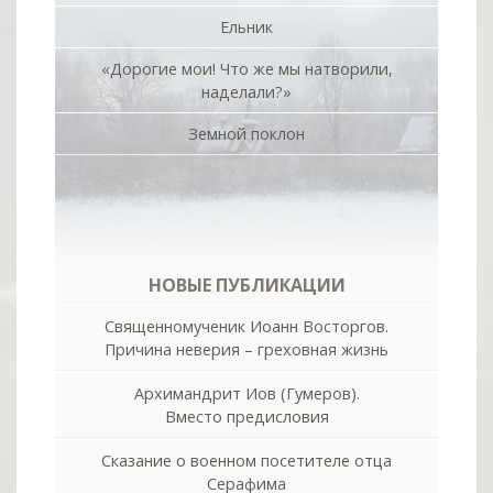
Ельник
«Дорогие мои! Что же мы натворили,
наделали?»
Земной поклон
НОВЫЕ ПУБЛИКАЦИИ
Священномученик Иоанн Восторгов.
Причина неверия – греховная жизнь
Архимандрит Иов (Гумеров).
Вместо предисловия
Сказание о военном посетителе отца
Серафима