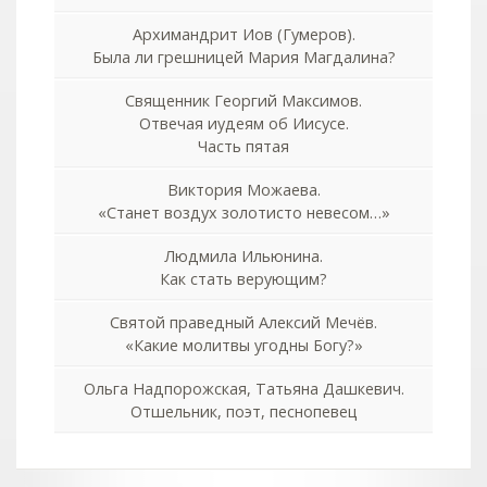
Архимандрит Иов (Гумеров).
Была ли грешницей Мария Магдалина?
Священник Георгий Максимов.
Отвечая иудеям об Иисусе.
Часть пятая
Виктория Можаева.
«Станет воздух золотисто невесом…»
Людмила Ильюнина.
Как стать верующим?
Святой праведный Алексий Мечёв.
«Какие молитвы угодны Богу?»
Ольга Надпорожская, Татьяна Дашкевич.
Отшельник, поэт, песнопевец