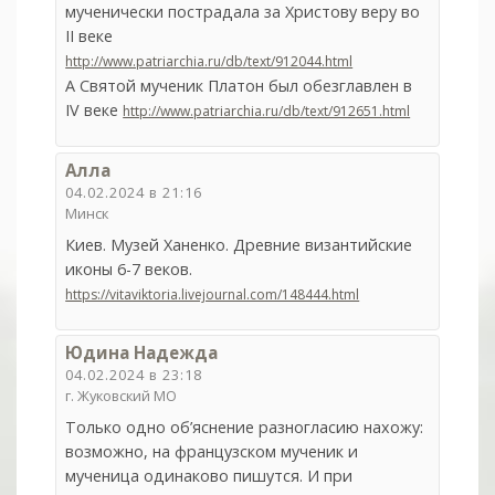
мученически пострадала за Христову веру во
II веке
http://www.patriarchia.ru/db/text/912044.html
А Святой мученик Платон был обезглавлен в
IV веке
http://www.patriarchia.ru/db/text/912651.html
Алла
04.02.2024 в 21:16
Минск
Киев. Музей Ханенко. Древние византийские
иконы 6-7 веков.
https://vitaviktoria.livejournal.com/148444.html
Юдина Надежда
04.02.2024 в 23:18
г. Жуковский МО
Только одно об’яснение разногласию нахожу:
возможно, на французском мученик и
мученица одинаково пишутся. И при