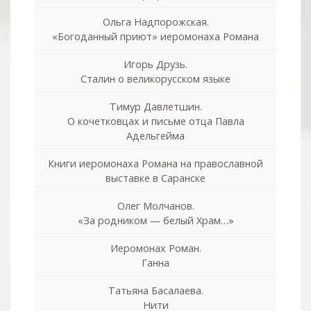
Ольга Надпорожская.
«Богоданный приют» иеромонаха Романа
Игорь Друзь.
Сталин о великорусском языке
Тимур Давлетшин.
О кочетковцах и письме отца Павла
Адельгейма
Книги иеромонаха Романа на православной
выставке в Саранске
Олег Молчанов.
«За родником — белый Храм…»
Иеромонах Роман.
Ганна
Татьяна Басалаева.
Нити