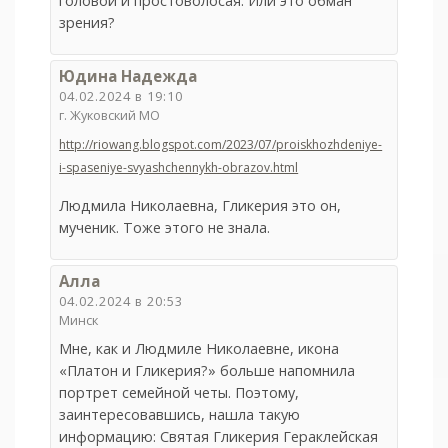
головой и простоволосая. Или это обман
зрения?
Юдина Надежда
04.02.2024 в 19:10
г. Жуковский МО
http://riowang.blogspot.com/2023/07/proiskhozhdeniye-
i-spaseniye-svyashchennykh-obrazov.html
Людмила Николаевна, Гликерия это он,
мученик. Тоже этого не знала.
Алла
04.02.2024 в 20:53
Минск
Мне, как и Людмиле Николаевне, икона
«Платон и Гликерия?» больше напомнила
портрет семейной четы. Поэтому,
заинтересовавшись, нашла такую
информацию: Святая Гликерия Гераклейская