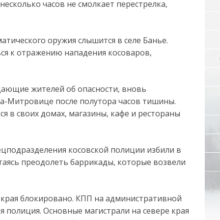
несколько часов не смолкает перестрелка,
матического оружия слышится в селе Банье.
ься к отражению нападения косоваров,
ждающие жителей об опасности, вновь
ка-Митровице после полутора часов тишины.
я в своих домах, магазины, кафе и рестораны
пецподразделения косовской полиции избили в
таясь преодолеть баррикады, которые возвели
 края блокировано. КПП на административной
я полиция. Основные магистрали на севере края