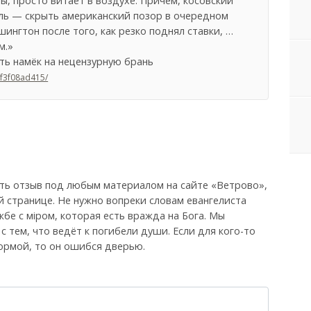
ы, просто витает в воздухе. Причем, косовский
ль — скрыть американский позор в очередном
ингтон после того, как резко поднял ставки, …
м.»
ть намёк на нецензурную брань
7f3f08ad415/
ть отзыв под любым материалом на сайте «Ветрово»,
й странице. Не нужно вопреки словам евангелиста
бе с мiром, которая есть вражда на Бога. Мы
, с тем, что ведёт к погибели души. Если для кого-то
ормой, то он ошибся дверью.