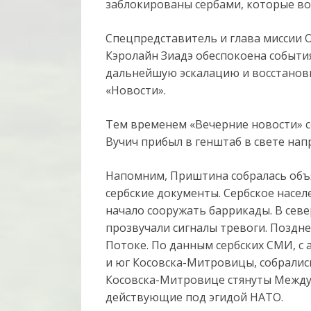
заблокированы сербами, которые во
Спецпредставитель и глава миссии
Кэролайн Зиадэ обеспокоена события
дальнейшую эскалацию и восстанов
«Новости».
Тем временем «Вечерние новости» с
Вучич прибыл в генштаб в свете нап
Напомним, Приштина собралась объ
сербские документы. Сербское насе
начало сооружать баррикады. В сев
прозвучали сигналы тревоги. Поздне
Потоке. По данным сербских СМИ, с
и юг Косовска-Митровицы, собрались
Косовска-Митровице стянуты Междун
действующие под эгидой НАТО.