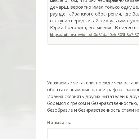
мысль о том, что они неразрывно связан
демарш, вероятно имел только одну це
раунде тайванского обострения, где Ваш
отступил перед китайским ультиматумо
Юрий Подоляка, его мнение. В видео ес
https://rutube.ru/video/b0d82da40efd303b8b7f3
Уважаемые читатели, прежде чем остави
обратите внимание на эпиграф на главно
Иоанна склонять других читателей к друж
боремся с грехом и без­нрав­ствен­ностью
безобразие и безнравственность стали н
Написать: