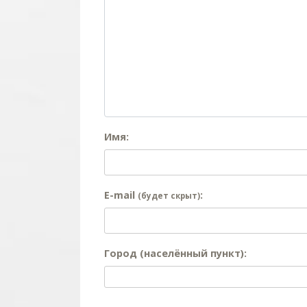
Имя:
E-mail
:
(будет скрыт)
Город (населённый пункт):