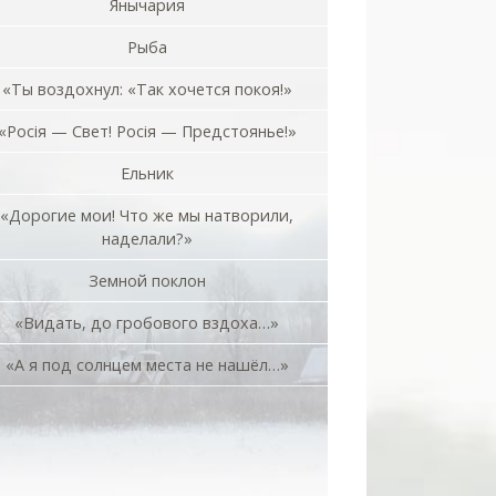
Янычария
Рыба
«Ты воздохнул: «Так хочется покоя!»
«Росiя — Свет! Росiя — Предстоянье!»
Ельник
«Дорогие мои! Что же мы натворили,
наделали?»
Земной поклон
«Видать, до гробового вздоха…»
«А я под солнцем места не нашёл…»