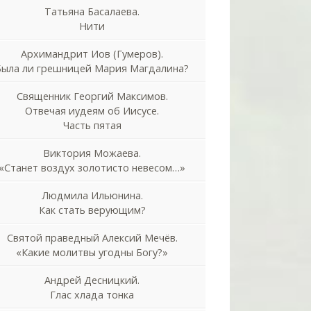
Татьяна Басалаева.
Нити
Архимандрит Иов (Гумеров).
Была ли грешницей Мария Магдалина?
Священник Георгий Максимов.
Отвечая иудеям об Иисусе.
Часть пятая
Виктория Можаева.
«Станет воздух золотисто невесом…»
Людмила Ильюнина.
Как стать верующим?
Святой праведный Алексий Мечёв.
«Какие молитвы угодны Богу?»
Андрей Десницкий.
Глас хлада тонка