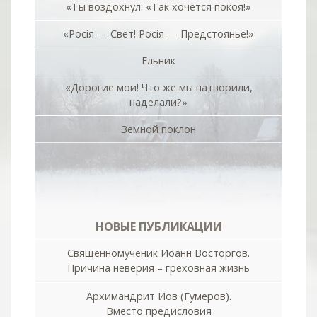
«Ты воздохнул: «Так хочется покоя!»
«Росiя — Свет! Росiя — Предстоянье!»
Ельник
«Дорогие мои! Что же мы натворили,
наделали?»
Земной поклон
НОВЫЕ ПУБЛИКАЦИИ
Священномученик Иоанн Восторгов.
Причина неверия – греховная жизнь
Архимандрит Иов (Гумеров).
Вместо предисловия