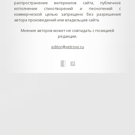
распространение материалов сайта, публичное
исполнение стихотворений и песнопений с
коммерческой целью запрещено без разрешения
автора произведений или владельцев сайта.
Мнение авторов может не совпадать с позицией
редакции.
editor@vetrovo.ru
// // //Ftakar - disabled. //
//
// // // // // // // // // // // // // //
//
// // // // // // // // // // // // // // // // Раздел «Песнопения».
Интерактивные кнопки и окна с видеозаписями. // Что
здесь? Три кнопки btn_ru (Rutube), btn_vk (VK), btn_yt
(Youtube). // Нажатие на кнопку // 1) делает её заметной
классом .btn_visible. // 2) пригашает другие кнопки
классом .btn_muted. // 3) открывает нужное окно с
видеозаписью удалив .v_hiden и добавив .v_visible. // 4)
закрывает ненужное окно, удалив .v_visible и добавив