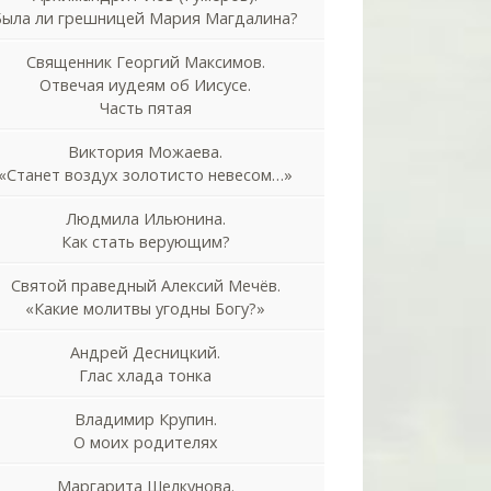
Была ли грешницей Мария Магдалина?
Священник Георгий Максимов.
Отвечая иудеям об Иисусе.
Часть пятая
Виктория Можаева.
«Станет воздух золотисто невесом…»
Людмила Ильюнина.
Как стать верующим?
Святой праведный Алексий Мечёв.
«Какие молитвы угодны Богу?»
Андрей Десницкий.
Глас хлада тонка
Владимир Крупин.
О моих родителях
Маргарита Шелкунова.