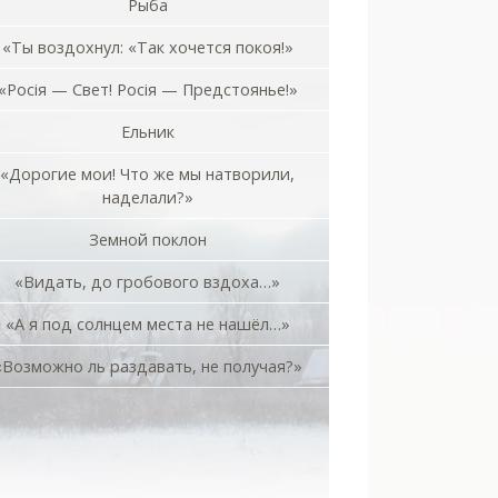
Рыба
«Ты воздохнул: «Так хочется покоя!»
«Росiя — Свет! Росiя — Предстоянье!»
Ельник
«Дорогие мои! Что же мы натворили,
наделали?»
Земной поклон
«Видать, до гробового вздоха…»
«А я под солнцем места не нашёл…»
«Возможно ль раздавать, не получая?»