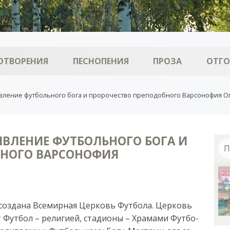
ОТВОРЕНИЯ
ПЕСНОПЕНИЯ
ПРОЗА
ОТГ
вление футбольного бога и пророчество преподобного Варсонофия О
ВЛЕНИЕ ФУТБОЛЬНОГО БОГА И
БНОГО ВАРСОНОФИЯ
 со­зда­на Все­мир­ная Цер­ковь Фут­бо­ла. Цер­ковь
 Фут­бол – ре­ли­ги­ей, ста­ди­о­ны – Хра­ма­ми Фут­бо­