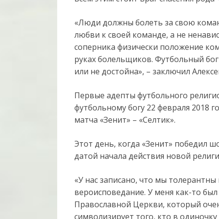
«Люди должны болеть за свою коман
любви к своей команде, а не ненавис
соперника физически положение ко
руках болельщиков. Футбольный бог 
или не достойна», – заключил Алекс
Первые адепты футбольного религи
футбольному богу 22 февраля 2018 г
матча «Зенит» – «Селтик».
Этот день, когда «Зенит» победил ш
датой начала действия новой религ
«У нас записано, что мы толерантны
вероисповедание. У меня как-то был
Православной Церкви, который очен
символизирует того, кто в одиночку с