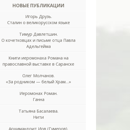
НОВЫЕ ПУБЛИКАЦИИ
Игорь Друзь.
Сталин о великорусском языке
Тимур Давлетшин.
О кочетковцах и письме отца Павла
Адельгейма
Книги иеромонаха Романа на
православной выставке в Саранске
Олег Молчанов.
«За родником — белый Храм…»
Иеромонах Роман.
Ганна
Татьяна Басалаева.
Нити
Архимандрит Иов (Гумеров).