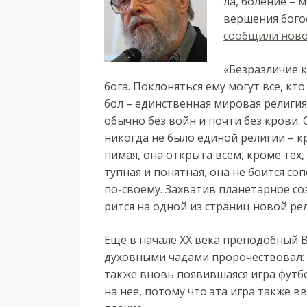
ла, бо­ле­ние – м
вер­ше­ния бо­го­
со­об­щи­ли но­в
«Без­раз­ли­чие 
бо­га. По­кло­нять­ся ему мо­гут все, кто
бол – единст­вен­ная ми­ро­вая ре­ли­гия
обыч­но без войн и поч­ти без кро­ви. О
ни­ког­да не бы­ло еди­ной ре­ли­гии – к
пи­мая, она от­кры­та всем, кро­ме тех, к
туп­ная и по­нят­ная, она не бо­ит­ся со­
по-сво­е­му. За­хва­тив пла­не­тар­ное со­
рит­ся на од­ной из стра­ниц но­вой ре­ли
Еще в начале XX века преподобный 
духовными чадами пророчествовал: «
также вновь появившаяся игра футбол
на нее, потому что эта игра также в