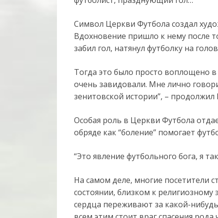
Символ Церкви Футбола создал худо
Вдохновение пришло к нему после то
забил гол, натянул футболку на голов
Тогда это было просто воплощено в 
очень завидовали. Мне лично говори
зенитовской истории”, – продолжил
Особая роль в Церкви Футбола отдае
обряде как “боление” помогает фут
“Это явление футбольного бога, я так
На самом деле, многие посетители с
состоянии, близком к религиозному 
сердца переживают за какой-нибудь 
всем этим стоит враг спасения рода 