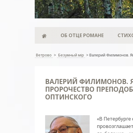
ОБ ОТЦЕ РОМАНЕ
СТИХ
Ветрово
>
Безумный мiр
>
Валерий Филимонов. Я
ВАЛЕРИЙ ФИЛИМОНОВ. Я
ПРОРОЧЕСТВО ПРЕПОДО
ОПТИНСКОГО
«В Пе­тер­бур­ге
про­воз­гла­ша­ет