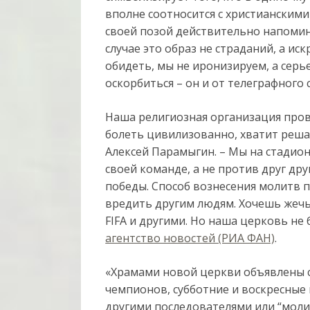
вполне соотносится с христианским
своей позой действительно напомин
случае это образ не страданий, а ис
обидеть, мы не иронизируем, а серь
оскорбиться – он и от телеграфного
Наша религиозная организация прово
болеть цивилизованно, хватит реша
Алексей Парамыгин. – Мы на стадион
своей команде, а не против друг дру
победы. Способ вознесения молитв п
вредить другим людям. Хочешь жечь 
FIFA и другими. Но наша церковь не 
агентство новостей (РИА ФАН)
.
«Храмами новой церкви объявлены с
чемпионов, субботние и воскресные 
другими последователями или “молит