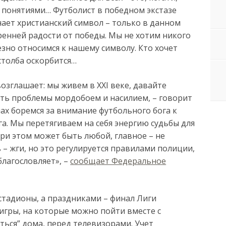
и понятиями… Футболист в победном экстазе
ает христианский символ – только в данном
кренней радости от победы. Мы не хотим никого
езно относимся к нашему символу. Кто хочет
 столба оскорбится…
зглашает: мы живем в XXI веке, давайте
ть проблемы мордобоем и насилием, – говорит
ах боремся за внимание футбольного бога к
га. Мы перетягиваем на себя энергию судьбы для
ри этом может быть любой, главное – не
– жги, но это регулируется правилами полиции,
благословляет», –
сообщает Федеральное
тадионы, а праздниками – финал Лиги
игры, на которые можно пойти вместе с
ься” дома, перед телевизорами. Учет