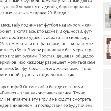
о­лит­ва­ми к Фут­боль­но­му Бо­гу. Мес­та­ми для со­
слу­же­ний яв­ля­ют­ся ста­ди­о­ны, ба­ры и ди­ва­ны», –
ост­ные лен­ты
в фев­ра­ле 2018 го­да.
к мас­шта­бу под­ни­ма­ет фут­бол над ми­ром – как
 хо­чет, а хо­тят все, кто мо­жет. В сущ­нос­ти, фут­
, ко­то­рой всех уда­лось об­ра­тить в свою ве­ру,
б этом меч­та­ли все фа­на­ти­ки, но зря: на зем­ле
ро­ме фут­бо­ла. В ме­ру рев­ни­вая и без ме­ры тер­
то иг­ра­ет ру­ка­ми. Прос­тая, де­ше­вая, об­ще­дос­
пер­ни­ков, ибо каж­до­му раз­ре­ша­ет мо­лить­ся се­бе
зна­ние, бог фут­бо­ла стал его хо­зя­и­ном», – го­во­
­ги­оз­ной груп­пы в со­ци­аль­ных се­тях.
Варсонофий Оптинский в беседе со своими
Гипноз – злая, нехристианская сила. Точно
. Не играйте в эту игру и не ходите смотреть
ведена диаволом, и последствия ее будут очень