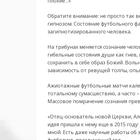
плохие…»
Обратите внимание: не просто так в
гипнозом. Состояние футбольного ф
загипнотизированного человека.
На трибунах меняется сознание чело
гибельные состояния души как гнев, 
сохранить в себе образ Божий. Воль
зависимость от ревущей толпы, опь
Ажиотажные футбольные матчи кале
тотальному сумасшествию, а часто 
Массовое помрачение сознания пре
«Отец-основатель новой Церкви, Але
идея пришла к нему еще в 2015 году:
мной. Есть даже научные работы об 
футболист, празднующий гол…