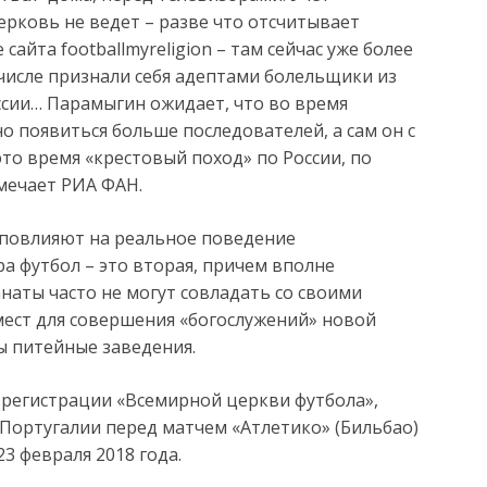
ерковь не ведет – разве что отсчитывает
сайта footballmyreligion – там сейчас уже более
 числе признали себя адептами болельщики из
ссии… Парамыгин ожидает, что во время
 появиться больше последователей, а сам он с
о время «крестовый поход» по России, по
тмечает РИА ФАН.
 повлияют на реальное поведение
а футбол – это вторая, причем вполне
анаты часто не могут совладать со своими
 мест для совершения «богослужений» новой
ы питейные заведения.
о регистрации «Всемирной церкви футбола»,
 Португалии перед матчем «Атлетико» (Бильбао)
23 февраля 2018 года.