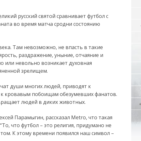
еликий русский святой сравнивает футбол с
аната во время матча сродни состоянию
века. Там невозможно, не впасть в такие
ярость, раздражение, уныние, отчаяние и
но или невольно возникает духовная
яненной зрелищем.
чат души многих людей, приводят к
– к кровавым побоищам обезумевших фанатов.
вращает людей в диких животных.
ксей Парамыгин, рассказал Metro, что такая
 “То, что футбол – это религия, придумано не
этом. К этому времени появился наш символ –