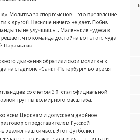
ду. Молитва за спортсменов – это проявление
ти к другой. Насилие ничего не дает. Побив
манды ты не улучшишь… Маленькие чудеса в
решает, что команда достойна вот этого чуда
ей Парамыгин.
озного движения обратили свои молитвы к
ода на стадионе «Санкт-Петербург» во время
отландцев со счетом 3:0, стал официальной
иозной группы всемирного масштаба.
 ко всем Церквам и допускаем двойное
 разговор с представителем Русской
ь хвалил наш символ. Этот футболист
делал что-то важное для всех – это, кстати,