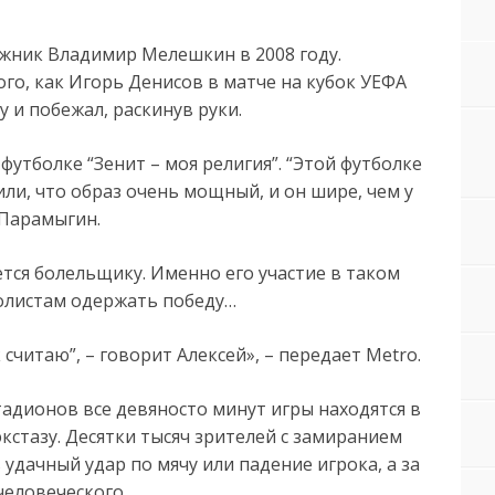
жник Владимир Мелешкин в 2008 году.
го, как Игорь Денисов в матче на кубок УЕФА
у и побежал, раскинув руки.
футболке “Зенит – моя религия”. “Этой футболке
ли, что образ очень мощный, и он шире, чем у
 Парамыгин.
тся болельщику. Именно его участие в таком
болистам одержать победу…
 считаю”, – говорит Алексей», – передает Metro.
тадионов все девяносто минут игры находятся в
экстазу. Десятки тысяч зрителей с замиранием
удачный удар по мячу или падение игрока, а за
человеческого.