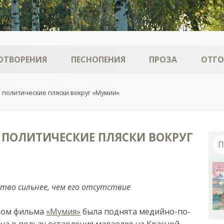
ОТВОРЕНИЯ
ПЕСНОПЕНИЯ
ПРОЗА
ОТГ
 политические пляски вокруг «Мумии»
Е ПОЛИТИЧЕСКИЕ ПЛЯСКИ ВОКРУГ
тво сильнее, чем его отсутствие
о­дом филь­ма
«Му­мия»
бы­ла под­ня­та ме­дий­но-по­
л­на в поль­зу остав­ле­ния мав­зо­лея на Крас­ной