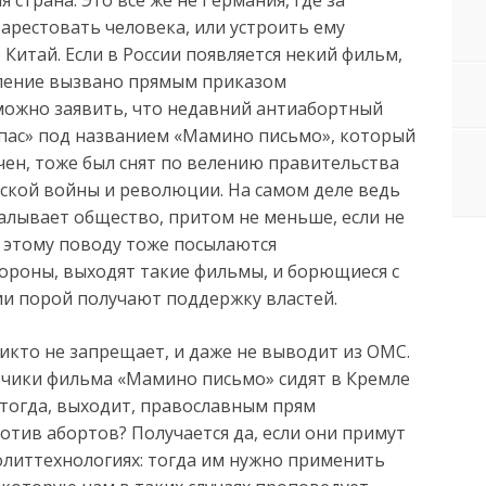
арестовать человека, или устроить ему
е Китай. Если в России появляется некий фильм,
явление вызвано прямым приказом
 можно заявить, что недавний антиабортный
Спас» под названием «Мамино письмо», который
учен, тоже был снят по велению правительства
нской войны и революции. На самом деле ведь
алывает общество, притом не меньше, если не
о этому поводу тоже посылаются
тороны, выходят такие фильмы, и борющиеся с
и порой получают поддержку властей.
никто не запрещает, и даже не выводит из ОМС.
азчики фильма «Мамино письмо» сидят в Кремле
тогда, выходит, православным прям
отив абортов? Получается да, если они примут
олиттехнологиях: тогда им нужно применить