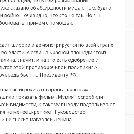
м революции, не путем развязывания
уже сказано об абсурдности мифа о том, будто
войне – очевидно, что это не так. Но г-н
обосновать, причем с помощью
одит широко и демонстрируется по всей стране,
 во власти. А если на Красной площади стоит
талина, значит, и на это есть одобрение и
ультат этой противоречивой политики? А
 очередь бьет по Президенту РФ…
темные игроки со стороны „красных».
ешили показать фильм „Мумия“, оскорбили
 всей видимости, к такому выводу подталкивают
ия не менее „крепкие“. Руководство
и не сносит мавзолей Ленина.
ам люди, которые даже могут одновременно