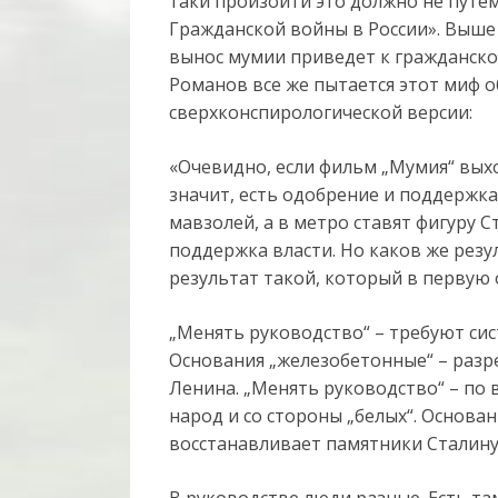
таки произойти это должно не путе
Гражданской войны в России». Выше 
вынос мумии приведет к гражданской 
Романов все же пытается этот миф 
сверхконспирологической версии:
«Очевидно, если фильм „Мумия“ вых
значит, есть одобрение и поддержка
мавзолей, а в метро ставят фигуру С
поддержка власти. Но каков же рез
результат такой, который в первую
„Менять руководство“ – требуют сис
Основания „железобетонные“ – разр
Ленина. „Менять руководство“ – по
народ и со стороны „белых“. Основан
восстанавливает памятники Сталину 
В руководстве люди разные. Есть т