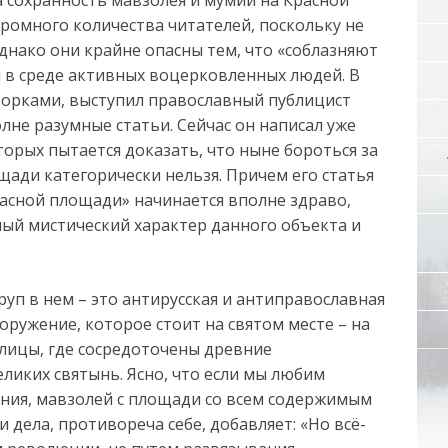
ромного количества читателей, поскольку не
днако они крайне опасны тем, что «соблазняют
я в среде активных воцерковленных людей. В
говорками, выступил православный публицист
не разумные статьи. Сейчас он написал уже
торых пытается доказать, что ныне бороться за
щади категорически нельзя. Причем его статья
расной площади» начинается вполне здраво,
ный мистический характер данного объекта и
уп в нем – это антирусская и антиправославная
оружение, которое стоит на святом месте – на
лицы, где сосредоточены древние
ликих святынь. Ясно, что если мы любим
ания, мавзолей с площади со всем содержимым
и дела, противореча себе, добавляет: «Но всё-