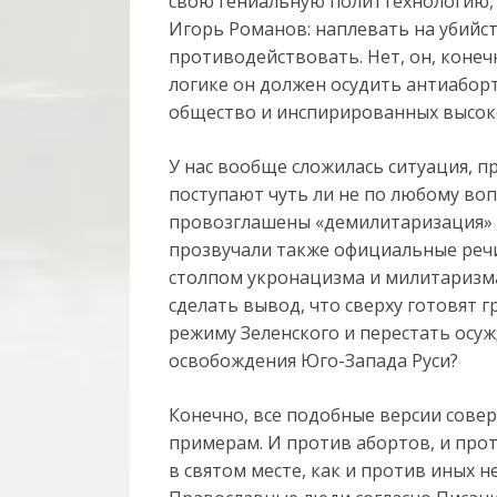
свою гениальную политтехнологию, 
Игорь Романов: наплевать на убийс
противодействовать. Нет, он, конеч
логике он должен осудить антиабо
общество и инспирированных высок
У нас вообще сложилась ситуация, 
поступают чуть ли не по любому во
провозглашены «демилитаризация» 
прозвучали также официальные речи
столпом укронацизма и милитаризма.
сделать вывод, что сверху готовят 
режиму Зеленского и перестать осу
освобождения Юго-Запада Руси?
Конечно, все подобные версии совер
примерам. И против абортов, и прот
в святом месте, как и против иных 