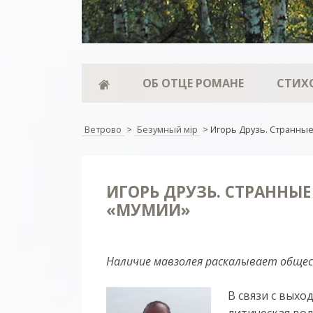
ОБ ОТЦЕ РОМАНЕ
СТИХ
Ветрово
>
Безумный мiр
>
Игорь Друзь. Странные
ИГОРЬ ДРУЗЬ. СТРАННЫ
«МУМИИ»
Наличие мавзолея раскалывает общес
В свя­зи с вы­х
ли­ти­че­ская во