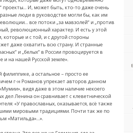
“ проекты… И, может быть, кто-то даже очень
 разные люди в руководстве могли бы, как им
революции… все потоки „за мавзолей“ и „против
ный, революционный характер. И есть у этой
 которые и с той, и с другой стороны
жет даже охватить всю страну. И странные
асных“ и „белых“ в России провоцируется в
е и на нашей Русской земле».
й филиппике, а остальное – просто ее
ричем г-н Романов упрекает авторов данном
«Мумии», видя даже в этом наличие некоего
ых дел Ленина он сравнивает с клеветнической
теля: «У православных, оказывается, всё также
учшими мировыми традициями. Почти так же по
льм «Матильда»…».
 страна. Это все же не Германия, где за