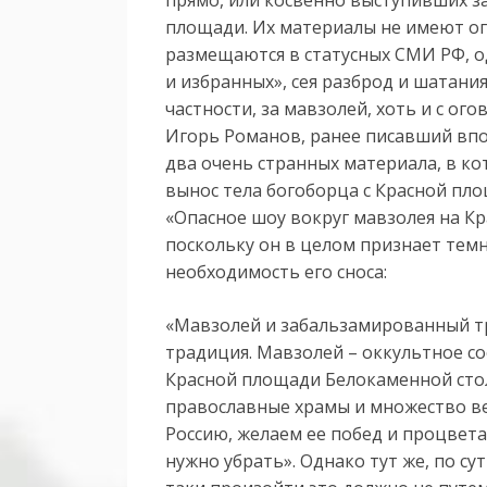
площади. Их материалы не имеют ог
размещаются в статусных СМИ РФ, о
и избранных», сея разброд и шатани
частности, за мавзолей, хоть и с о
Игорь Романов, ранее писавший впол
два очень странных материала, в ко
вынос тела богоборца с Красной пло
«Опасное шоу вокруг мавзолея на К
поскольку он в целом признает тем
необходимость его сноса:
«Мавзолей и забальзамированный тр
традиция. Мавзолей – оккультное со
Красной площади Белокаменной сто
православные храмы и множество ве
Россию, желаем ее побед и процвет
нужно убрать». Однако тут же, по сут