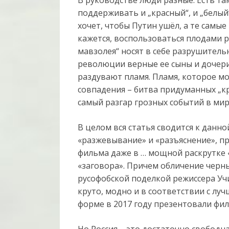
поддерживать и „красный“, и „белый
хочет, чтобы Путин ушёл, а те самые
кажется, воспользоваться плодами 
мавзолея“ носят в себе разрушитель
революции верные ее сыны и дочери,
раздувают пламя. Пламя, которое мо
совпадения – битва придуманных „кр
самый разгар грозных событий в мир
В целом вся статья сводится к данно
«разжевывание» и «разъяснение», п
фильма даже в … мощной раскрутке 
«заговора». Причем обличение черн
русофобской поделкой режиссера Учи
круто, модно и в соответствии с л
форме в 2017 году презентовали фи
Но Россия – это достаточно свободная