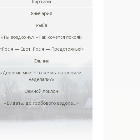
Картины
Янычария
Рыба
«Ты воздохнул: «Так хочется покоя!»
«Росiя — Свет! Росiя — Предстоянье!»
Ельник
«Дорогие мои! Что же мы натворили,
наделали?»
Земной поклон
«Видать, до гробового вздоха…»