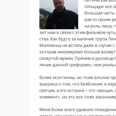
пло­ща­ди: все се
боль­шая часть р
рая со сво­им р
на роль лишь тр
зит нам в свя­зи с этим филь­мом чуть 
ства. Как буд­то за на­ли­чие тру­па Ле­
Мил­ли­о­ны не вста­ли да­же в слу­чае с 
ко­то­рая не­из­ме­ри­мо боль­ше воз­му­
сло­ву­той му­мии. При­чем и ру­ко­вод­
ле­ние дан­ной «ре­фор­ме», чем ре­аль­
Более экзотичны, но тоже вполне п
выкрики о том, что безбожник и изу
святым, а его останки – это «мощи», 
коммент», но это все тоже законом
Меня более всего удивило поведени
прямо, или косвенно выступивших з