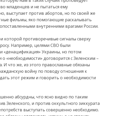
которую нам в таких случаях проповедует
тво младенцев и не пытаться ему
но, выступает против абортов, но по своей же
ртные фильмы, яко помогающие раскалывать
опоставленными внутренними врагами России.
при которой противоречивые сигналы сверху
просу. Например, целями СВО были
и «денацификация» Украины, но потом
 о «необходимости» договорится с Зеленским –
 И что же, из этого православные обязаны
гражданскую войну по поводу отношения к
ждать этот режим и говорить о необходимости
шенно абсурдны, что ясно видно по таким
ив Зеленского, и против оккультного зиккурата
непотребств выступать совершенно необходимо.