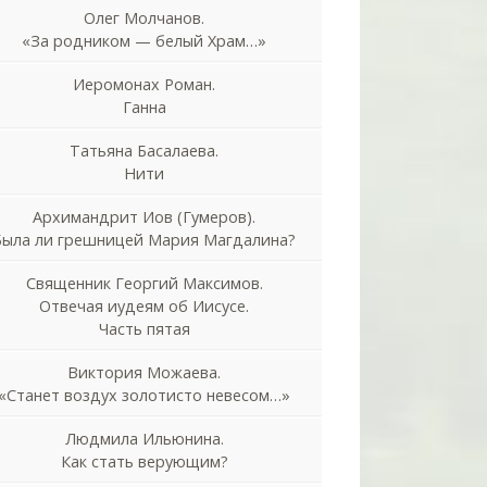
Олег Молчанов.
«За родником — белый Храм…»
Иеромонах Роман.
Ганна
Татьяна Басалаева.
Нити
Архимандрит Иов (Гумеров).
Была ли грешницей Мария Магдалина?
Священник Георгий Максимов.
Отвечая иудеям об Иисусе.
Часть пятая
Виктория Можаева.
«Станет воздух золотисто невесом…»
Людмила Ильюнина.
Как стать верующим?