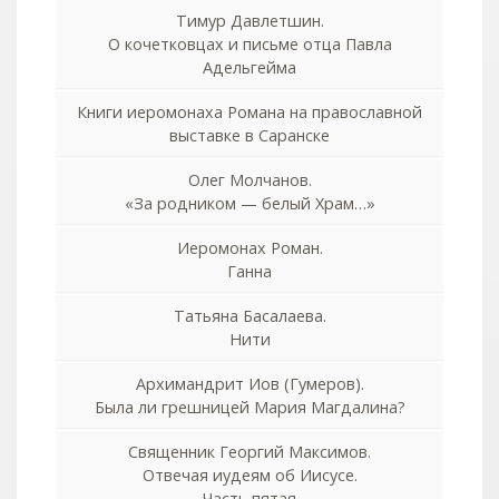
Тимур Давлетшин.
О кочетковцах и письме отца Павла
Адельгейма
Книги иеромонаха Романа на православной
выставке в Саранске
Олег Молчанов.
«За родником — белый Храм…»
Иеромонах Роман.
Ганна
Татьяна Басалаева.
Нити
Архимандрит Иов (Гумеров).
Была ли грешницей Мария Магдалина?
Священник Георгий Максимов.
Отвечая иудеям об Иисусе.
Часть пятая