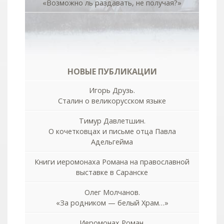
«Возможно ль раздавать, не получая?»
НОВЫЕ ПУБЛИКАЦИИ
Игорь Друзь.
Сталин о великорусском языке
Тимур Давлетшин.
О кочетковцах и письме отца Павла
Адельгейма
Книги иеромонаха Романа на православной
выставке в Саранске
Олег Молчанов.
«За родником — белый Храм…»
Иеромонах Роман.