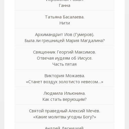
Ганна
Татьяна Басалаева.
Нити
Архимандрит Иов (Гумеров).
Была ли грешницей Мария Магдалина?
Священник Георгий Максимов.
Отвечая иудеям об Иисусе.
Часть пятая
Виктория Можаева.
«Станет воздух золотисто невесом…»
Людмила Ильюнина.
Как стать верующим?
Святой праведный Алексий Мечёв.
«Какие молитвы угодны Богу?»
Андрей Десницкий.