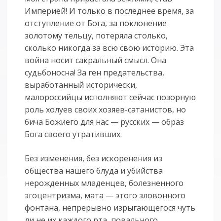
Империей! И только в последнее время, за
отступление от Бога, за поклонение
золотому тельцу, потеряла столько,
сколько никогда за всю свою историю. Эта
война носит сакральный смысл. Она
судьбоносна! За ген предательства,
выработанный исторически,
малороссийцы исполняют сейчас позорную
роль холуев своих хозяев-сатанистов, но
бича Божиего для нас — русских — образ
Бога своего утративших.
Без изменения, без искоренения из
общества нашего блуда и убийства
нерожденных младенцев, болезненного
эгоцентризма, мата — этого зловонного
фонтана, непрерывно изрыгающегося чуть
ли не их каждого рта, повального