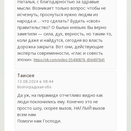
Наталья, с благодарностью за здравые
мысли. Возникает только вопрос: чтобы не
исчезнуть, проснуться нужно людям из
народа и … что сделать? Будить «своё»
правительство? О былых князьях Вы верно
заметили — сила, дух, верность, но таким-то,
коли даже и найдутся, сегодня во власть
дорожка закрыта. Вот они, действующие
эксперты современности, «глас и совесть
эпохи»:
https://vk.com/video-55490878_456497841
Таисия
13.08.2024 в 08:44
Волгоградская обл.
Да уж, на пирамиде отчетливо видно как
люди поклонились ему. Конечно это не
просто шоу, скорее вызов, НАГЛЫЙ вызов
всем нам.
Помоги нам Господи.