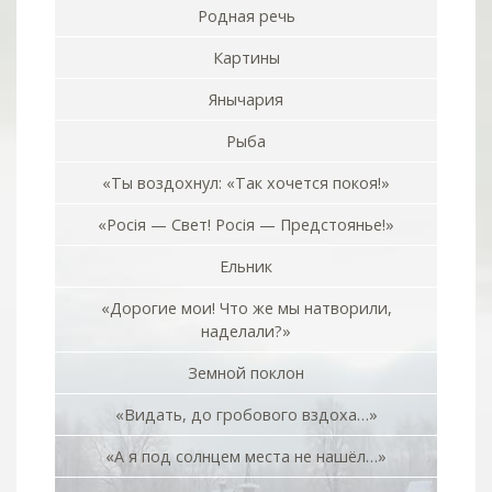
Родная речь
Картины
Янычария
Рыба
«Ты воздохнул: «Так хочется покоя!»
«Росiя — Свет! Росiя — Предстоянье!»
Ельник
«Дорогие мои! Что же мы натворили,
наделали?»
Земной поклон
«Видать, до гробового вздоха…»
«А я под солнцем места не нашёл…»