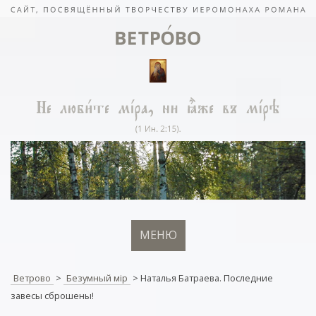
МЕНЮ
Ветрово
>
Безумный мiр
>
Наталья Батраева. Последние
завесы сброшены!