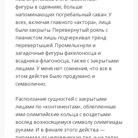
фигуры в одеяниях, больше
напоминающих погребальный саван. У
всех, включая главного «актора», лица
были закрыты. Перевернутый рояль с
пианистом лишь подчеркивал тренд
перевертышей. Промелькнули и
загадочные фигуры факелоносца и
всадника-флагоносца, также с закрытыми
лицами. У меня нет сомнения, что все в
этом действе было продумано и
символично.
Расползание сущностей с закрытыми
лицами по «континентам», облепленные
ими олимпийские кольца с воздетыми
вослед возносящемуся символу олимпиады
руками. И в финале этого действа —
пирамида из человеческих тел, и на телах,