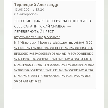
Терлецкий Александр
13.08.2024 в 15:20
г. Симферополь
ЛОГОТИП ЦИФРОВОГО РУБЛЯ СОДЕРЖИТ В
СЕБЕ САТАНИНСКИЙ СИМВОЛ —
ПЕРЕВЁРНУТЫЙ КРЕСТ
https://yandex.ru/images/search?
lr=146&noreask=1&source=wiz&stype=image&text=%D0
%BB%D0%BE%D0%B3%D0%BE%D1%82%D0%B8%D0%
BF%20%D1%86%D0%B8%D1%84%D1%80%D0%BE%D0
%B2%D0%BE%D0%B3%D0%BE%20%D1%80%D1%83%
D0%B1%D0%BB%D1%8F%20%D0%BF%D0%B5%D1%80
%D0%B5%D0%B2%D0%B5%D1%80%D0%BD%D1%83%
D1%82%D1%8B%D0%B9%20%D0%BA%D1%80%D0%B
5%D1%81%D1%82