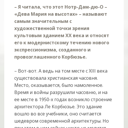
– Я читала, что этот Нотр-Дам-дю-О –
«Дева Мария на высотах» – называют
самым значительным с
художественной точки зрения
культовым зданием XX века и относят
его к модернистскому течению нового
экспрессионизма, созданного и
провозглашенного Корбюзье.
– Вот-вот. А ведь на том месте с XIII века
существовала христианская часовня.
Место, оказывается, было намоленное.
Время и войны разрушили часовню, и на
ее месте в 1950-х годах возникло строение
архитектора Ле Корбюзье. Это здание
вошло во все учебники, оно считается
шедевром современной архитектуры. Но
при этом в нем сейчас никто не молится,