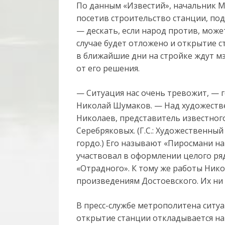
По данным «Известий», начальник 
посетив строительство станции, по
— дескать, если народ против, может
случае будет отложено и открытие 
в ближайшие дни на стройке ждут м
от его решения.
— Ситуация нас очень тревожит, — 
Николай Шумаков. — Над художест
Николаев, представитель известног
Серебряковых. (Г.С.: Художественны
гордо.) Его называют «Пиросмани наши
участвовал в оформлении целого ряд
«Отрадного». К тому же работы Нико
произведениям Достоевского. Их ни 
В пресс-службе метрополитена ситу
открытие станции откладывается н