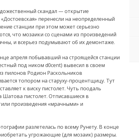
удожественный скандал — открытие
 «Достоевская» перенесли на неопределенный
ление станции при этом может серьезно
ются, что мозаики со сценами из произведений
чны, и всерьез подумывают об их демонтаже.
конце апреля побывавший на строящейся станции
стный под ником d0cent) вывесил в своем
из пилонов Родион Раскольников
ивается топором на старуху-процентщицу. Тут
ставляет к виску пистолет. Чуть поодаль
а Шатова пистолет. Отписавшиеся в
тили произведения «мрачными» и
тографии разлетелась по всему Рунету. В конце
иобретать угрожающие (для мозаик) размеры.