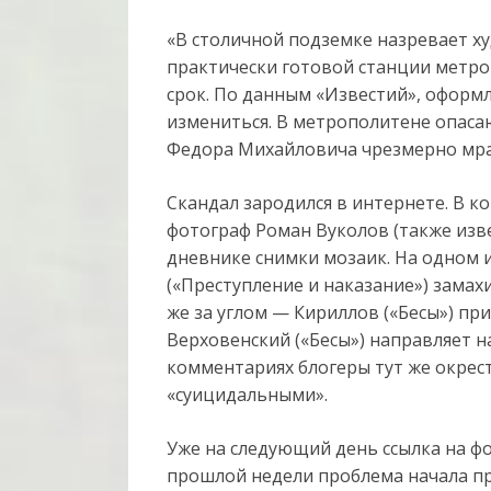
«В столичной подземке назревает х
практически готовой станции метро
срок. По данным «Известий», оформ
измениться. В метрополитене опаса
Федора Михайловича чрезмерно мра
Скандал зародился в интернете. В 
фотограф Роман Вуколов (также изве
дневнике снимки мозаик. На одном 
(«Преступление и наказание») замах
же за углом — Кириллов («Бесы») при
Верховенский («Бесы») направляет н
комментариях блогеры тут же окрес
«суицидальными».
Уже на следующий день ссылка на фо
прошлой недели проблема начала пр