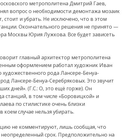
Московского метрополитена Дмитрий Гаев,
днял вопрос о необходимости демонтажа мозаик
, стоит и убрать. Не исключено, что в этом
станции. Окончательного решения не принято —
эра Москвы Юрия Лужкова. Все будет зависеть
говорит главный архитектор метрополитена
венным оформлением работал художник Иван
о художественного рода Лансере-Бенуа-
й род Лансере-Бенуа-Серебряковых. Это звучит
х дней». (Г.С.: О, это ещё горже). Он
а станций, в том числе «Боровицкой» и
лаева по стилистике очень близки
в коем случае нельзя убирать.
ацию не комментируют, лишь сообщая, что
а неопределенный срок. Предположительно на