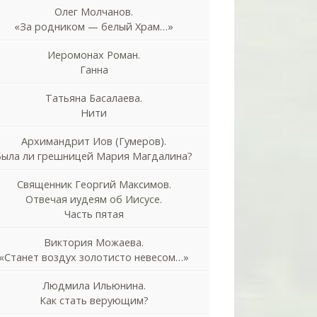
Олег Молчанов.
«За родником — белый Храм…»
Иеромонах Роман.
Ганна
Татьяна Басалаева.
Нити
Архимандрит Иов (Гумеров).
Была ли грешницей Мария Магдалина?
Священник Георгий Максимов.
Отвечая иудеям об Иисусе.
Часть пятая
Виктория Можаева.
«Станет воздух золотисто невесом…»
Людмила Ильюнина.
Как стать верующим?