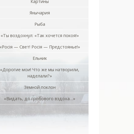
Картины
Янычария
Рыба
«Ты воздохнул: «Так хочется покоя!»
«Росiя — Свет! Росiя — Предстоянье!»
Ельник
«Дорогие мои! Что же мы натворили,
наделали?»
Земной поклон
«Видать, до гробового вздоха…»