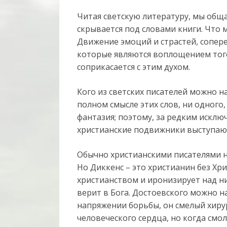
Читая светскую литературу, мы обща
скрывается под словами книги. Что 
Движение эмоций и страстей, сопер
которые являются воплощением того,
соприкасается с этим духом.
Кого из светских писателей можно н
полном смысле этих слов, ни одного,
фантазия; поэтому, за редким исключ
христианские подвижники выступают
Обычно христианскими писателями н
Но Диккенс – это христианин без Х
христианством и иронизирует над ним
верит в Бога. Достоевского можно н
напряжении борьбы, он смелый хиру
человеческого сердца, но когда смол