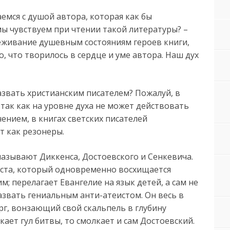
емся с душой автора, которая как бы
мы чувствуем при чтении такой литературы? –
еживание душевным состояниям героев книги,
 что творилось в сердце и уме автора. Наш дух
азвать христианским писателем? Пожалуй, в
 так как на уровне духа не может действовать
ением, в книгах светских писателей
 как резонеры.
азывают Диккенса, Достоевского и Сенкевича.
риста, который одновременно восхищается
; перелагает Евангелие на язык детей, а сам не
азвать гениальным анти-атеистом. Он весь в
рг, вонзающий свой скальпель в глубину
кает гул битвы, то смолкает и сам Достоевский.