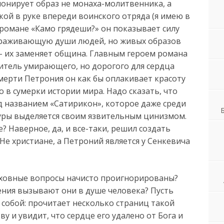
мпонирует образ не монаха-молитвенника, а
ой в руке впереди воинского отряда (я имею в
 романе «Камо грядеши?» он показывает силу
ораживающую души людей, но живых образов
 – их заменяет община. Главным героем романа
итель умирающего, но дорогого для сердца
мерти Петрония он как бы оплакивает красоту
о в сумерки истории мира. Надо сказать, что
 названием «Сатирикон», которое даже среди
уры выделяется своим язвительным цинизмом.
? Наверное, да, и все-таки, решил создать
Не христиане, а Петроний является у Сенкевича
духовные вопросы начисто проигнорированы?
ения вызывают они в душе человека? Пусть
 собой: прочитает несколько страниц такой
ву и увидит, что сердце его удалено от Бога и