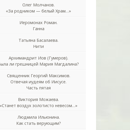
Олег Молчанов.
«За родником — белый Храм…»
Иеромонах Роман.
Ганна
Татьяна Басалаева.
Нити
Архимандрит Иов (Гумеров).
Была ли грешницей Мария Магдалина?
Священник Георгий Максимов.
Отвечая иудеям об Иисусе.
Часть пятая
Виктория Можаева.
«Станет воздух золотисто невесом…»
Людмила Ильюнина.
Как стать верующим?