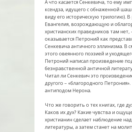
А что касается Сенкевича, то ему и
ксендза, идущего с обнаженной шашк
виду его историческую трилогию). В
Евангелия, возрождающую и облаг
христианских праведников там нет,
оказывается Петроний как представ
Сенкевича античного эллинизма. В с
этого овеянного поэзией и уходящег
Петроний написал произведение под
безнравственной античной литерат
Читал ли Сенкевич это произведение
другого – «благородного Петрония». 
антиподом Нерона.
Что же говорить о тех книгах, где 
Каков их дух? Какие чувства и ощущ
христианин сделает наблюдение над
литературы, а затем станет на молит