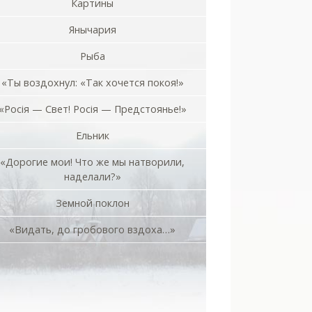
Картины
Янычария
Рыба
«Ты воздохнул: «Так хочется покоя!»
«Росiя — Свет! Росiя — Предстоянье!»
Ельник
«Дорогие мои! Что же мы натворили,
наделали?»
Земной поклон
«Видать, до гробового вздоха…»