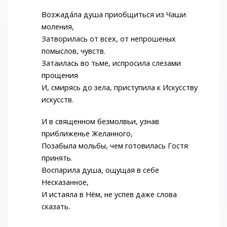
Возжада́ла душа приобщиться из Чаши
моления,
Затворилась от всех, от непрошеных
помыслов, чувств.
Затаилась во тьме, испросила слезами
прощения
И, смирясь до зела, приступила к Искусству
искусств.
И в священном безмолвьи, узнав
приближенье Желанного,
Позабыла мольбы, чем готовилась Гостя
принять.
Воспарила душа, ощущая в себе
Несказанное,
И истаяла в Нём, не успев даже слова
сказать.