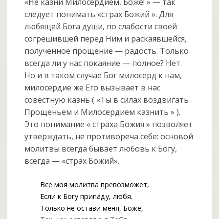
«Не казни Милосердием, Боже! » — так
следует понимать «страх Божий ». Для
любящей Бога души, по слабости своей
согрешившей перед Ним и раскаявшейся,
полученное прощение — радость. Только
всегда ли у нас покаяние — полное? Нет.
Но и в таком случае Бог милосерд к нам,
милосердие же Его вызывает в нас
совестную казнь ( «Ты в силах воздвигать
Прощеньем и Милосердием казнить » ).
Это понимание « страха Божия » позволяет
утверждать, не противореча себе: основой
молитвы всегда бывает любовь к Богу,
всегда — «страх Божий».
Все моя молитва превозможет,
Если к Богу припаду, любя.
Только не остави меня, Боже,