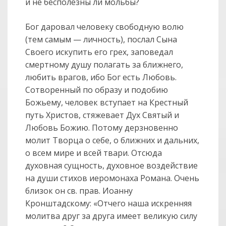
и не бесполезны ли мольбы?
Бог даровал человеку свободную волю
(тем самым — личность), послал Сына
Своего искупить его грех, заповедал
смертному душу полагать за ближнего,
любить врагов, ибо Бог есть Любовь.
Сотворенный по образу и подобию
Божьему, человек вступает на Крестный
путь Христов, стяжевает Дух Святый и
Любовь Божию. Потому дерзновенно
молит Творца о себе, о ближних и дальних,
о всем мире и всей твари. Отсюда
духовная сущность, духовное воздействие
на души стихов иеромонаха Романа. Очень
близок он св. прав. Иоанну
Кронштадскому: «Отчего наша искренняя
молитва друг за друга имеет великую силу