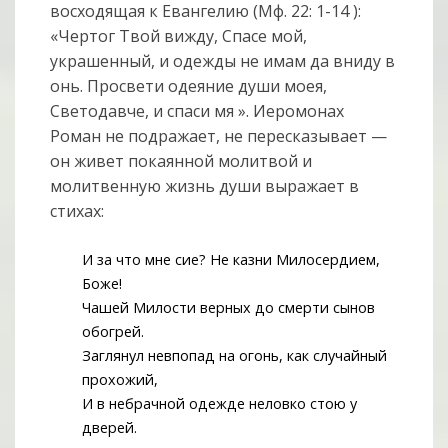
восходящая к Евангелию (Мф. 22: 1-14 ):
«Чертог Твой вижду, Спасе мой,
украшенный, и одежды не имам да вниду в
онь. Просвети одеяние души моея,
Светодавче, и спаси мя ». Иеромонах
Роман не подражает, не пересказывает —
он живет покаянной молитвой и
молитвенную жизнь души выражает в
стихах:
И за что мне сие? Не казни Милосердием,
Боже!
Чашей Милости верных до смерти сынов
обогрей.
Заглянул невпопад на огонь, как случайный
прохожий,
И в небрачной одежде неловко стою у
дверей.