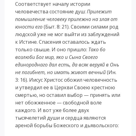
Соответствует началу истории
человечества состояние душ:
Прилежит
помышление человеку прилежно на злая от
юности его
(Быт. 8: 21). Своими силами род
людской уже не мог выйти из заблуждений
к Истине. Спасения оставалось ждать
только свыше. И оно пришло:
Тако бо
возлюби Бог мир, яко и Сына Своего
единороднаго дал есть, да всяк веруяй в Онь
не погибнет, но имать живот вечный
(Ин.
3: 16). Иисус Христос обожил человечность
и утвердил ее в Церкви Своею крестною
смертью, но оставил выбор — принять или
нет обожженное — свободной воле
каждого. И вот уже более двух
тысячелетий души и сердца являются
ареной борьбы Божеского и дьявольского: