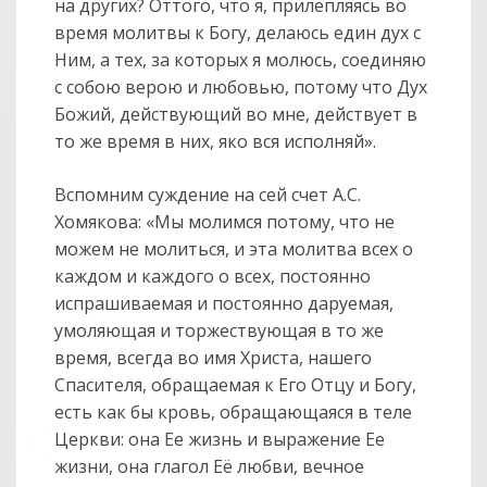
на других? Оттого, что я, прилепляясь во
время молитвы к Богу, делаюсь един дух с
Ним, а тех, за которых я молюсь, соединяю
с собою верою и любовью, потому что Дух
Божий, действующий во мне, действует в
то же время в них, яко вся исполняй».
Вспомним суждение на сей счет А.С.
Хомякова: «Мы молимся потому, что не
можем не молиться, и эта молитва всех о
каждом и каждого о всех, постоянно
испрашиваемая и постоянно даруемая,
умоляющая и торжествующая в то же
время, всегда во имя Христа, нашего
Спасителя, обращаемая к Его Отцу и Богу,
есть как бы кровь, обращающаяся в теле
Церкви: она Ее жизнь и выражение Ее
col
0
жизни, она глагол Её любви, вечное