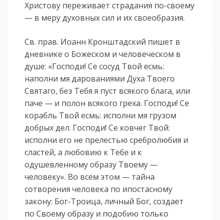
Христову переживает страдания по-своему
— в меру духовных сил и их своеобразия.
Св. прав. Иоанн Кронштадский пишет в
дневнике о Божеском и человеческом в
душе: «Господи! Се сосуд Твой есмь:
наполни мя дарованиями Духа Твоего
Святаго, без Тебя я пуст всякого блага, или
паче — и полон всякого греха. Господи! Се
корабль Твой есмь: исполни мя грузом
добрых дел. Господи! Се ковчег Твой:
исполни его не прелестью сребролюбия и
сластей, а любовию к Тебе и к
одушевленному образу Твоему —
человеку». Во всем этом — тайна
сотворения человека по ипостасному
закону: Бог-Троица, личный Бог, создает
по Своему образу и подобию только