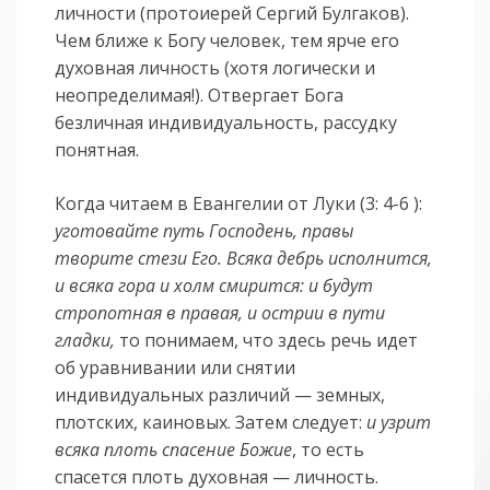
личности (протоиерей Сергий Булгаков).
Чем ближе к Богу человек, тем ярче его
духовная личность (хотя логически и
неопределимая!). Отвергает Бога
безличная индивидуальность, рассудку
понятная.
Когда читаем в Евангелии от Луки (3: 4-6 ):
уготовайте путь Господень, правы
творите стези Его. Всяка дебрь исполнится,
и всяка гора и холм смирится: и будут
стропотная в правая, и острии в пути
гладки,
то понимаем, что здесь речь идет
об уравнивании или снятии
индивидуальных различий — земных,
плотских, каиновых. Затем следует:
и узрит
всяка плоть спасение Божие
, то есть
спасется плоть духовная — личность.