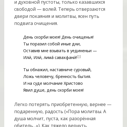
и духовной пустоты, только казавшихся
свободой — волей. Теперь отверзаются
двери покаяния и молитвы, ясен путь
подвига очищения.
День скорби моея! День очищенья!
Ты поразил собой иные дни,
Оставив мне взывать в уединеньи —
[1]
Или́, Или́, лима́ савахфани́!
Ты обнажил, наставниче суровый,
Ложь человечу, бренность бытия.
И на суде молчание Христово
Явил душе, день скорби моея!
Легко потерять приобретенную, вернее —
подаренную, радость («Пора молитвы. А
душа молчит, пуста, как разорённая
обитель…»). Как тяжело вернуть