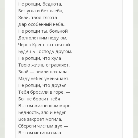
Не ропщи, беднота,
Без угла и без хлеба,
Знай, твоя тягота —
Дар особенный неба…
Не ропщи ты, больной
Долголетним недугом,
Через Крест тот святой
Будешь Господу другом.
Не ропщи, что хула
Твою жизнь отравляет,
Знай — земли похвала
Мзду небес уменьшает.
Не ропщи, что друзья
Тебя бросили в горе, —
Бог не бросит тебя
В этом жизненном море.
Бедность, зло и недуг —
Все закроет могила,
Сбереги чистым дух —
В этом истины сила.