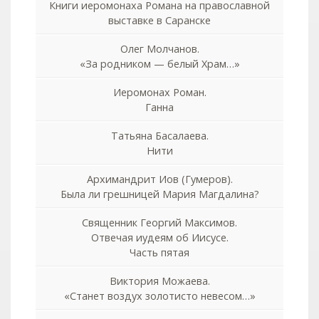
Книги иеромонаха Романа на православной
выставке в Саранске
Олег Молчанов.
«За родником — белый Храм…»
Иеромонах Роман.
Ганна
Татьяна Басалаева.
Нити
Архимандрит Иов (Гумеров).
Была ли грешницей Мария Магдалина?
Священник Георгий Максимов.
Отвечая иудеям об Иисусе.
Часть пятая
Виктория Можаева.
«Станет воздух золотисто невесом…»