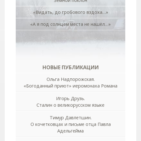
Земной поклон
«Видать, до гробового вздоха…»
«А я под солнцем места не нашёл…»
НОВЫЕ ПУБЛИКАЦИИ
Ольга Надпорожская.
«Богоданный приют» иеромонаха Романа
Игорь Друзь.
Сталин о великорусском языке
Тимур Давлетшин.
О кочетковцах и письме отца Павла
Адельгейма