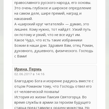
православного русского народа, его основы.
Это очень глубокое и широкое определение
на самом деле, шире премий, наград и
наказаний.
А «широкий круг читателей» — думаю, это
лишнее. Кому нужно, тот найдёт. Узкий путь
он потому и узкий, что не все идут им.
Какое Чудо, что есть такие избранники
Божии в наши дни. Здравия Вам, отец Роман,
духовного, душевного, физического. Господь
с Вами!
Ирина, Пермь
02.06.2017 в 14:16
Благодарю Бога и искренне радуюсь вместе с
отцом Романом тому, что Господь отвел его
от человеческой похвалы!
История из жизни Паисия Святогорца. Во
время службы в армии за героизм будущего
старца представили к ордену мужества. Но