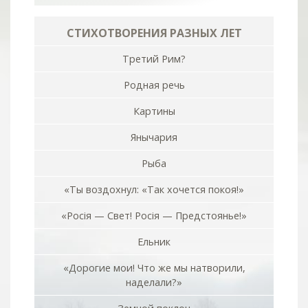
СТИХОТВОРЕНИЯ РАЗНЫХ ЛЕТ
Третий Рим?
Родная речь
Картины
Янычария
Рыба
«Ты воздохнул: «Так хочется покоя!»
«Росiя — Свет! Росiя — Предстоянье!»
Ельник
«Дорогие мои! Что же мы натворили,
наделали?»