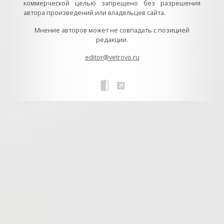
коммерческой целью запрещено без разрешения
автора произведений или владельцев сайта.
Мнение авторов может не совпадать с позицией
редакции.
editor@vetrovo.ru
// // //Ftakar - disabled. //
//
// // // // // // // // // // // // // //
//
// // // // // // // // // // // // // // // // Раздел «Песнопения».
Интерактивные кнопки и окна с видеозаписями. // Что
здесь? Три кнопки btn_ru (Rutube), btn_vk (VK), btn_yt
(Youtube). // Нажатие на кнопку // 1) делает её заметной
классом .btn_visible. // 2) пригашает другие кнопки
классом .btn_muted. // 3) открывает нужное окно с
видеозаписью удалив .v_hiden и добавив .v_visible. // 4)
закрывает ненужное окно, удалив .v_visible и добавив
.v_hidden. //
// // В продолжение работы с