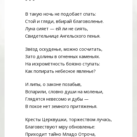
* * *
В такую ночь не подобает спать:
Стой и гляди, вбирай благоволенье.
Луна сияет — ей ли не сиять,
Свидетельнице Ангельского пенья.
Звёзд оскуденье, можно сосчитать,
Зато долины в огненных каменьях.
На искромётность боязно ступать:
Как попирать небесное явленье?
И липы, о законе позабыв,
Вспарили, словно души на моленьи,
Глядятся невесомо и дубы —
В покое нет земного притяженья.
Кресты Церквушки, торжеством лучась,
Благовествуют мiру обновленье:
Приходит тайно Младо Отроча,