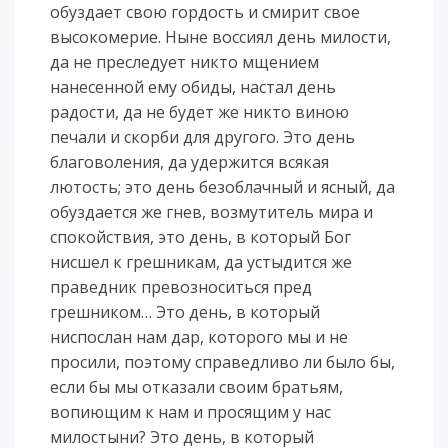
обуздает свою гордость и смирит свое
высокомерие. Ныне воссиял день милости,
да не преследует никто мщением
нанесенной ему обиды, настал день
радости, да не будет же никто виною
печали и скорби для другого. Это день
благоволения, да удержится всякая
лютость; это день безоблачный и ясный, да
обуздается же гнев, возмутитель мира и
спокойствия, это день, в который Бог
нисшел к грешникам, да устыдится же
праведник превозноситься пред
грешником… Это день, в который
ниспослан нам дар, которого мы и не
просили, поэтому справедливо ли было бы,
если бы мы отказали своим братьям,
вопиющим к нам и просящим у нас
милостыни? Это день, в который