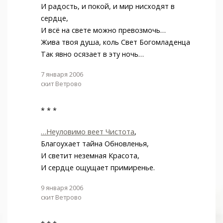
И радость, и покой, и мир нисходят в
сердце,
И всё на свете можно превозмочь…
Жива твоя душа, коль Свет Богомладенца
Так явно осязает в эту ночь…
7 января 2006
скит Ветрово
* * *
…Неуловимо веет Чистота
,
Благоухает тайна Обновленья,
И светит неземная Красота,
И сердце ощущает примиренье.
9 января 2006
скит Ветрово