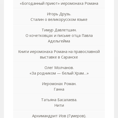
«Богоданный приют» иеромонаха Романа
Игорь Друзь.
Сталин о великорусском языке
Тимур Давлетшин.
О кочетковцах и письме отца Павла
Адельгейма
Книги иеромонаха Романа на православной
выставке в Саранске
Олег Молчанов.
«За родником — белый Храм…»
Иеромонах Роман.
Ганна
Татьяна Басалаева.
Нити
Архимандрит Иов (Гумеров).