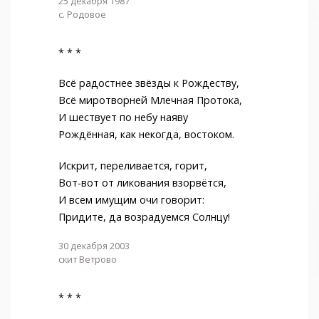
25 декабря 1987
с. Родовое
* * *
Всё радостнее звёзды к Рождеству,
Всё миротворней Млечная Протока,
И шествует по небу наяву
Рождённая, как некогда, востоком.
Искрит, переливается, горит,
Вот-вот от ликования взорвётся,
И всем имущим очи говорит:
Придите, да возрадуемся Солнцу!
30 декабря 2003
скит Ветрово
* * *