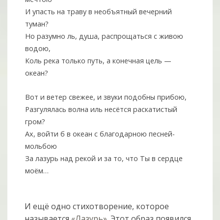
И упасть на траву в необъятный вечерний
туман?
Но разумно ль, душа, распрощаться с живою
водою,
Коль река только путь, а конечная цель —
океан?
Вот и ветер свежее, и звуки подобны прибою,
Разгулялась волна иль несётся раскатистый
гром?
Ах, войти б в океан с благодарною песней-
мольбою
За лазурь над рекой и за то, что Ты в сердце
моём…
И ещё одно стихотворение, которое
называется
«Лазурь».
Этот образ появился