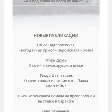
«А я под солнцем места не нашёл…»
НОВЫЕ ПУБЛИКАЦИИ
Ольга Надпорожская.
«Богоданный приют» иеромонаха Романа
Игорь Друзь.
Сталин о великорусском языке
Тимур Давлетшин.
О кочетковцах и письме отца Павла
Адельгейма
Книги иеромонаха Романа на православной
выставке в Саранске
Олег Молчанов.