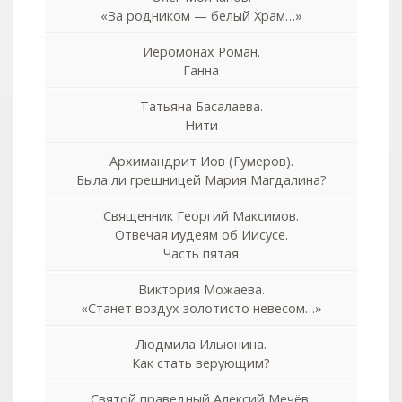
«За родником — белый Храм…»
Иеромонах Роман.
Ганна
Татьяна Басалаева.
Нити
Архимандрит Иов (Гумеров).
Была ли грешницей Мария Магдалина?
Священник Георгий Максимов.
Отвечая иудеям об Иисусе.
Часть пятая
Виктория Можаева.
«Станет воздух золотисто невесом…»
Людмила Ильюнина.
Как стать верующим?
Святой праведный Алексий Мечёв.