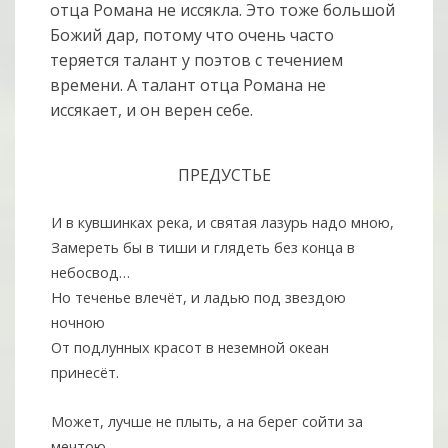
отца Романа не иссякла. Это тоже большой
Божий дар, потому что очень часто
теряется талант у поэтов с течением
времени. А талант отца Романа не
иссякает, и он верен себе.
ПРЕДУСТЬЕ
И в кувшинках река, и святая лазурь надо мною,
Замереть бы в тиши и глядеть без конца в
небосвод…
Но теченье влечёт, и ладью под звездою
ночною
От подлунных красот в неземной океан
принесёт.
Может, лучше не плыть, а на берег сойти за
мечтою