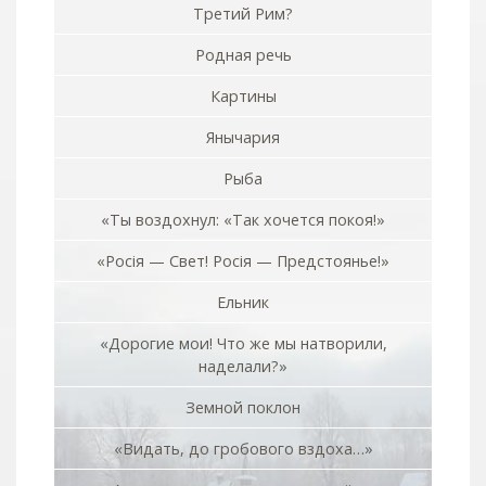
Третий Рим?
Родная речь
Картины
Янычария
Рыба
«Ты воздохнул: «Так хочется покоя!»
«Росiя — Свет! Росiя — Предстоянье!»
Ельник
«Дорогие мои! Что же мы натворили,
наделали?»
Земной поклон
«Видать, до гробового вздоха…»