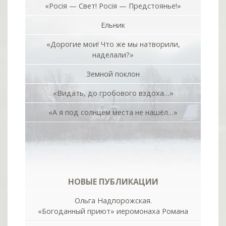
«Росiя — Свет! Росiя — Предстоянье!»
Ельник
«Дорогие мои! Что же мы натворили,
наделали?»
Земной поклон
«Видать, до гробового вздоха…»
«А я под солнцем места не нашёл…»
НОВЫЕ ПУБЛИКАЦИИ
Ольга Надпорожская.
«Богоданный приют» иеромонаха Романа