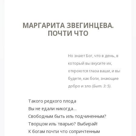
МАРГАРИТА ЗВЕГИНЦЕВА.
ПОЧТИ ЧТО
Но знает Бог, что в день, в
который вы вкусите их,
откроются глаза ваши, и вы
будете, как боги, знающие
добро и зло
(Быт. 3: 5).
Такого редкого плода
Вы не едали никогда…
Свободным быть иль подчиненным?
Творцом иль тварью? Выбирай!
К богам почти что сопричтенным