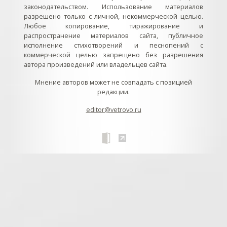
законодательством. Использование материалов
разрешено только с личной, некоммерческой целью.
Любое копирование, тиражирование и
распространение материалов сайта, публичное
исполнение стихотворений и песнопений с
коммерческой целью запрещено без разрешения
автора произведений или владельцев сайта.
Мнение авторов может не совпадать с позицией
редакции.
editor@vetrovo.ru
// // //Ftakar - disabled. //
//
// // // // // // // // // // // // // //
//
// // // // // // // // // // // // // // // // Раздел «Песнопения».
Интерактивные кнопки и окна с видеозаписями. // Что
здесь? Три кнопки btn_ru (Rutube), btn_vk (VK), btn_yt
(Youtube). // Нажатие на кнопку // 1) делает её заметной
классом .btn_visible. // 2) пригашает другие кнопки