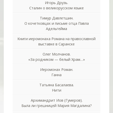
Игорь Друзь.
Сталин о великорусском языке
Тимур Давлетшин.
О кочетковцах и письме отца Павла
Адельгейма
Книги иеромонаха Романа на православной
выставке в Саранске
Олег Молчанов.
«За родником — белый Храм…»
Иеромонах Роман.
Ганна
Татьяна Басалаева.
Нити
Архимандрит Иов (Гумеров).
Была ли грешницей Мария Магдалина?