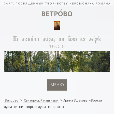
МЕНЮ
Ветрово
>
Святорускiй наш язык
>
Ирина Ушакова. «Зоркая
душа не спит, зоркая душа на страже»