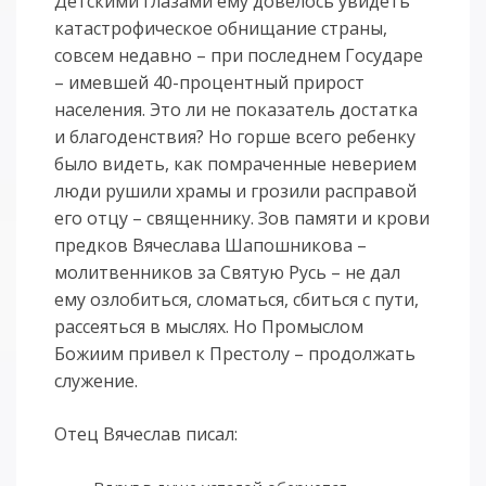
Детскими глазами ему довелось увидеть
катастрофическое обнищание страны,
совсем недавно – при последнем Государе
– имевшей 40-процентный прирост
населения. Это ли не показатель достатка
и благоденствия? Но горше всего ребенку
было видеть, как помраченные неверием
люди рушили храмы и грозили расправой
его отцу – священнику. Зов памяти и крови
предков Вячеслава Шапошникова –
молитвенников за Святую Русь – не дал
ему озлобиться, сломаться, сбиться с пути,
рассеяться в мыслях. Но Промыслом
Божиим привел к Престолу – продолжать
служение.
Отец Вячеслав писал: