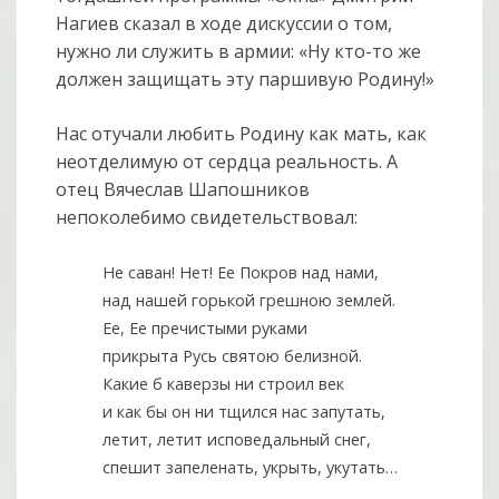
Нагиев сказал в ходе дискуссии о том,
нужно ли служить в армии: «Ну кто-то же
должен защищать эту паршивую Родину!»
Нас отучали любить Родину как мать, как
неотделимую от сердца реальность. А
отец Вячеслав Шапошников
непоколебимо свидетельствовал:
Не саван! Нет! Ее Покров над нами,
над нашей горькой грешною землей.
Ее, Ее пречистыми руками
прикрыта Русь святою белизной.
Какие б каверзы ни строил век
и как бы он ни тщился нас запутать,
летит, летит исповедальный снег,
спешит запеленать, укрыть, укутать…