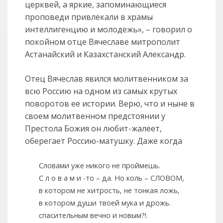
церквей, а яркие, запоминающиеся
проповеди привлекали в храмы
интеллигенцию и молодежь», – говорил о
покойном отце Вячеславе митрополит
Астанайский и Казахстанский Александр.
Отец Вячеслав явился молитвенником за
всю Россию на одном из самых крутых
поворотов ее истории. Верю, что и ныне в
своем молитвенном предстоянии у
Престола Божия он любит-жалеет,
оберегает Россию-матушку. Даже когда
Словами уже никого не проймешь.
С л о в а м и -то – да. Но коль – СЛОВОМ,
в котором не хитрость, не тонкая ложь,
в котором души твоей мука и дрожь.
спасительным вечно и новым?!.