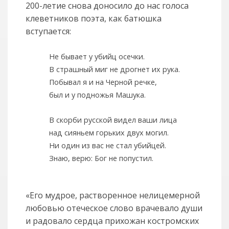
200-летие снова доносило до нас голоса
клеветников поэта, как батюшка
вступается:
Не бывает у убийц осечки.
В страшный миг не дрогнет их рука.
Побывал я и на Черной речке,
был и у подножья Машука.
В скорби русской видел ваши лица
над сияньем горьких двух могил.
Ни один из вас не стал убийцей.
Знаю, верю: Бог не попустил.
«Его мудрое, растворенное нелицемерной
любовью отеческое слово врачевало души
и радовало сердца прихожан костромских