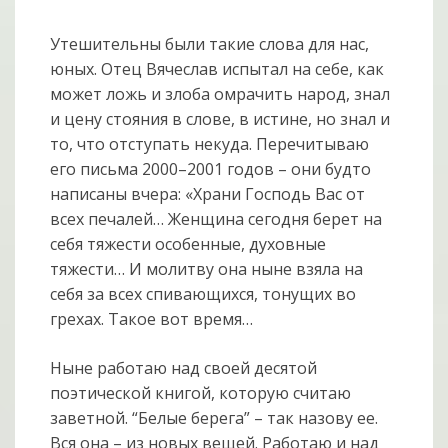
Утешительны были такие слова для нас,
юных. Отец Вячеслав испытал на себе, как
может ложь и злоба омрачить народ, знал
и цену стояния в слове, в истине, но знал и
то, что отступать некуда. Перечитываю
его письма 2000–2001 годов – они будто
написаны вчера: «Храни Господь Вас от
всех печалей… Женщина сегодня берет на
себя тяжести особенные, духовные
тяжести… И молитву она ныне взяла на
себя за всех спивающихся, тонущих во
грехах. Такое вот время…
Ныне работаю над своей десятой
поэтической книгой, которую считаю
заветной. “Белые берега” – так назову ее.
Вся она – из новых вещей. Работаю и над