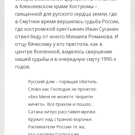
в Алексеевском храме Костромы –
священной для русского сердца земли, где
в Смутное время вершилась судьба России,
где костромской крестьянин Иван Сусанин
отвел беду от юного Михаила Романова. И
отцу Вячеславу у его престола, как в
центре Вселенной, виделось свершение
нашей судьбы и в очередную смуту 1990-х
годов.
Русский дом – горящая обитель.
Слово нас Господне не прожгло:
«Без Меня не можете творити
ничего». Всё прахом и пошло…
Сатана хитро расставил мрежи.
Кружит над страною воронье.
Распинатели России те же,
что распяли Господа ее…