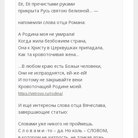
Её, Её пречистыми руками
прикрыта Русь святою белизной… —
напомнили слова отца Романа:
А Родина моя не умирала!
Когда жила безбожием страна,
Она к Христу в Церквушках припадала,
Как та кровоточивая жена…
…В любом краю есть Божьи человеки,
Они не испразднятся, ей-же-ей!
И потому не закрывайте веки
Кровоточащей Родине моей.
https://vetrovo.ru/rodina/
И ещё интересны слова отца Вячеслава,
завершающие статью:
Словами уже никого не проймешь.
С л о в а м и -то – да. Но коль – СЛОВОМ,
в котором не хитрость, не тонкая ложь,