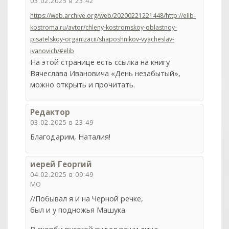
03.02.2025 в 23:42
https://web.archive.org/web/20200221221448/http://elib-
kostroma.ru/avtor/chleny-kostromskoy-oblastnoy-
pisatelskoy-organizacii/shaposhnikov-vyacheslav-
ivanovich/#elib
На этой странице есть ссылка на книгу
Вячеслава Ивановича «День незабытый»,
можно открыть и прочитать.
Редактор
03.02.2025 в 23:49
Благодарим, Наталия!
иерей Георгий
04.02.2025 в 09:49
МО
//Побывал я и на Черной речке,
был и у подножья Машука.