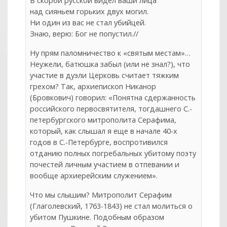
В скорби русской видел ваши лица
над сияньем горьких двух могил.
Ни один из вас не стал убийцей.
Знаю, верю: Бог не попустил.//
Ну прям паломничество к «святым местам»…
Неужели, батюшка забыл (или не знал?), что
участие в дуэли Церковь считает тяжким
грехом? Так, архиепископ Никанор
(Бровкович) говорил: «Понятна сдержанность
российского первосвятителя, тогдашнего С.-
петербургского митрополита Серафима,
который, как слышал я еще в начале 40-х
годов в С.-Петербурге, воспротивился
отданию полных погребальных убитому поэту
почестей личным участием в отпевании и
вообще архиерейским служением».
Что мы слышим? Митрополит Серафим
(Глаголевский, 1763-1843) не стал молиться о
col
0
убитом Пушкине. Подобным образом