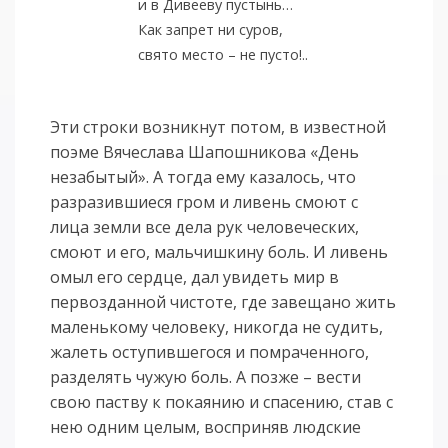
и в Дивееву пустынь…
Как запрет ни суров,
свято место – не пусто!..
Эти строки возникнут потом, в известной
поэме Вячеслава Шапошникова «День
незабытый». А тогда ему казалось, что
разразившиеся гром и ливень смоют с
лица земли все дела рук человеческих,
смоют и его, мальчишкину боль. И ливень
омыл его сердце, дал увидеть мир в
первозданной чистоте, где завещано жить
маленькому человеку, никогда не судить,
жалеть оступившегося и помраченного,
разделять чужую боль. А позже – вести
свою паству к покаянию и спасению, став с
нею одним целым, восприняв людские