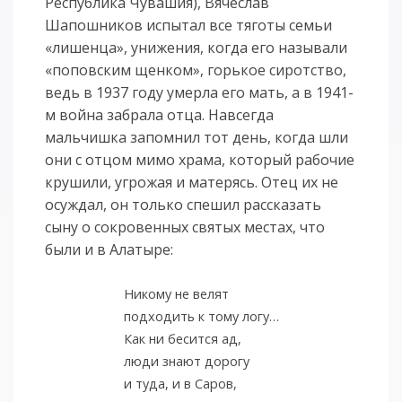
Республика Чувашия), Вячеслав
Шапошников испытал все тяготы семьи
«лишенца», унижения, когда его называли
«поповским щенком», горькое сиротство,
ведь в 1937 году умерла его мать, а в 1941-
м война забрала отца. Навсегда
мальчишка запомнил тот день, когда шли
они с отцом мимо храма, который рабочие
крушили, угрожая и матерясь. Отец их не
осуждал, он только спешил рассказать
сыну о сокровенных святых местах, что
были и в Алатыре:
Никому не велят
подходить к тому логу…
Как ни бесится ад,
люди знают дорогу
и туда, и в Саров,