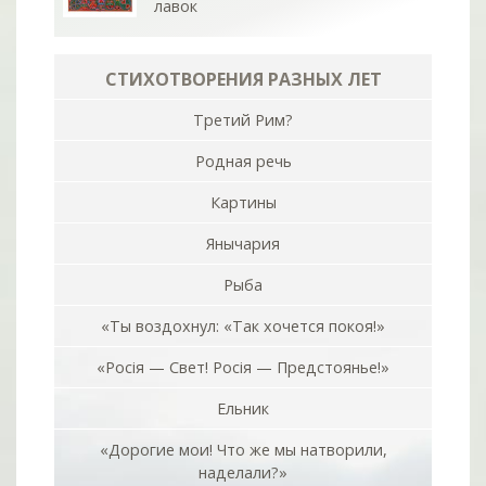
лавок
СТИХОТВОРЕНИЯ РАЗНЫХ ЛЕТ
Третий Рим?
Родная речь
Картины
Янычария
Рыба
«Ты воздохнул: «Так хочется покоя!»
«Росiя — Свет! Росiя — Предстоянье!»
Ельник
«Дорогие мои! Что же мы натворили,
наделали?»