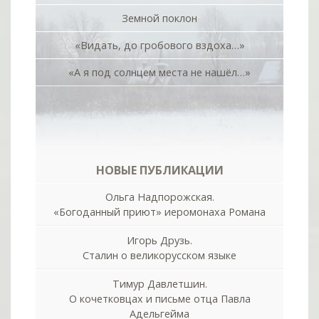
Земной поклон
«Видать, до гробового вздоха…»
«А я под солнцем места не нашёл…»
НОВЫЕ ПУБЛИКАЦИИ
Ольга Надпорожская.
«Богоданный приют» иеромонаха Романа
Игорь Друзь.
Сталин о великорусском языке
Тимур Давлетшин.
О кочетковцах и письме отца Павла
Адельгейма