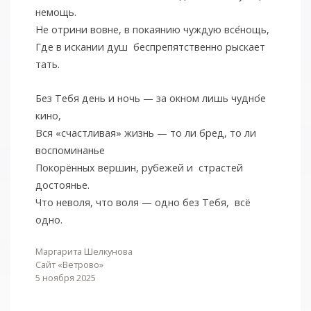
немощь.
Не отрини вовне, в покаянию чуждую все
нощь,
Где в искании душ беспрепятственно рыскает
тать.
Без Тебя день и ночь — за окном лишь чудно
е
кино,
Вся «счастливая» жизнь — то ли бред, то ли
воспоминанье
Покорённых вершин, рубежей и страстей
достоянье.
Что неволя, что воля — одно без Тебя, всё
одно.
Маргарита Шелкунова
Сайт «Ветрово»
5 ноября 2025