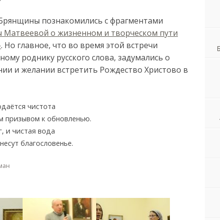
Брянщины познакомились с фрагментами
 Матвеевой о жизненном и творческом пути
»
. Но главное, что во время этой встречи
ому роднику русского слова, задумались о
янии и желании встретить Рождество Христово в
одаётся чистота
м призывом к обновленью.
г, и чистая вода
есут благословенье.
ман