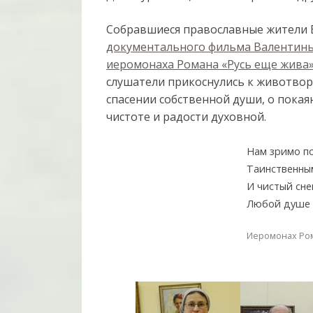
Собравшиеся православные жители 
документального фильма Валентины
иеромонаха Романа «Русь еще жива
слушатели прикоснулись к животворн
спасении собственной души, о пока
чистоте и радости духовной.
Нам зримо п
Таинственны
И чистый сне
Любой душе н
Иеромонах Ро