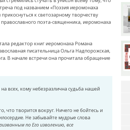
 стремились стучать в унисон всему тому, что
стреча под названием «Поэзия иеромонаха
прикоснуться к светозарному творчеству
, православного поэта-священника, иеромонаха
тала редактор книг иеромонаха Романа
равославная писательница Ольга Надпорожская,
га. В начале встречи она прочитала обращение
 на всех, кому небезразлична судьба нашей
о, что творится вокруг. Ничего не бойтесь и
илосердие. Не забывайте мудрые слова
ризванным по Его изволению, все