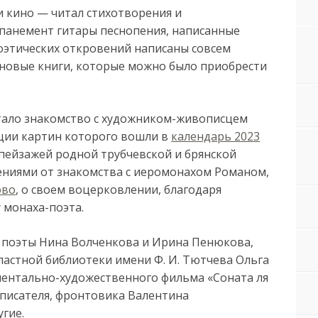
и кино — читал стихотворения и
панемент гитары песнопения, написанные
оэтических откровений написаны совсем
в новые книги, которые можно было приобрести
тало знакомство с художником-живописцем
кции картин которого вошли в
календарь 2023
 пейзажей родной трубчевской и брянской
ениями от знакомства с иеромонахом Романом,
ово
, о своем воцерковлении, благодаря
 монаха-поэта.
е поэты Нина Волченкова и Ирина Пенюкова,
ластной библиотеки имени Ф. И. Тютчева Ольга
ументально-художественного фильма «Соната ля
 писателя, фронтовика Валентина
угие.