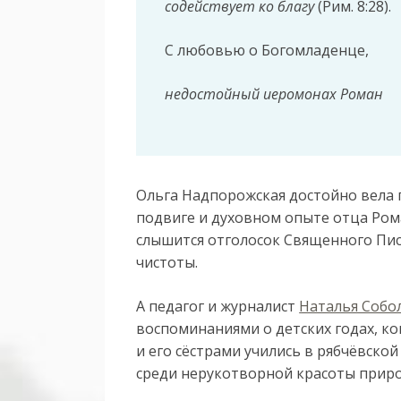
содействует ко благу
(Рим. 8:28).
С любовью о Богомладенце,
недостойный иеромонах Роман
Ольга Надпорожская достойно вела
подвиге и духовном опыте отца Рома
слышится отголосок Священного Пис
чистоты.
А педагог и журналист
Наталья Собо
воспоминаниями о детских годах, к
и его сёстрами учились в рябчёвско
среди нерукотворной красоты приро