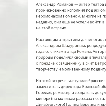
Александр Романов — актер театра 
проникновенно исполнил под акком
иеромонахом Романом. Многие из п
недавно, они еще не успели войти 
на этой встрече.
Настоящим открытием для многих с
Александром Шадуриным
, репроду
года со стихами отца Романа
. Автор
природы поделился своими впечатл
о поездке к священнику в скит Ветр
творчеству и молитвенному подвигу
На этой встрече выступили брянски
заместитель директора Брянской об
Горелая, режиссер и создатель док
минор» (по мотивам рассказа поэта,
Динабургского) Галина Вереина и др