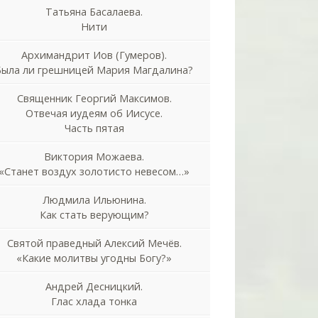
Татьяна Басалаева.
Нити
Архимандрит Иов (Гумеров).
Была ли грешницей Мария Магдалина?
Священник Георгий Максимов.
Отвечая иудеям об Иисусе.
Часть пятая
Виктория Можаева.
«Станет воздух золотисто невесом…»
Людмила Ильюнина.
Как стать верующим?
Святой праведный Алексий Мечёв.
«Какие молитвы угодны Богу?»
Андрей Десницкий.
Глас хлада тонка