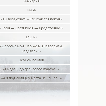
Янычария
Рыба
«Ты воздохнул: «Так хочется покоя!»
«Росiя — Свет! Росiя — Предстоянье!»
Ельник
«Дорогие мои! Что же мы натворили,
наделали?»
Земной поклон
«Видать, до гробового вздоха…»
«А я под солнцем места не нашёл…»