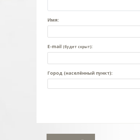
Имя:
E-mail
:
(будет скрыт)
Город (населённый пункт):