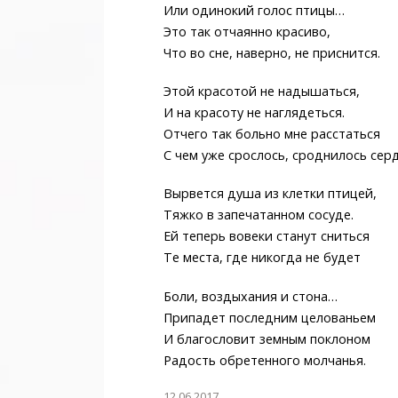
Или одинокий голос птицы…
Это так отчаянно красиво,
Что во сне, наверно, не приснится.
Этой красотой не надышаться,
И на красоту не наглядеться.
Отчего так больно мне расстаться
С чем уже срослось, сроднилось сер
Вырвется душа из клетки птицей,
Тяжко в запечатанном сосуде.
Ей теперь вовеки станут сниться
Те места, где никогда не будет
Боли, воздыхания и стона…
Припадет последним целованьем
И благословит земным поклоном
Радость обретенного молчанья.
12.06.2017