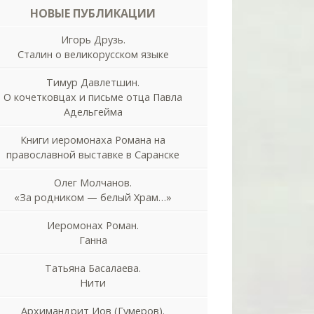
НОВЫЕ ПУБЛИКАЦИИ
Игорь Друзь.
Сталин о великорусском языке
Тимур Давлетшин.
О кочетковцах и письме отца Павла
Адельгейма
Книги иеромонаха Романа на
православной выставке в Саранске
Олег Молчанов.
«За родником — белый Храм…»
Иеромонах Роман.
Ганна
Татьяна Басалаева.
Нити
Архимандрит Иов (Гумеров).