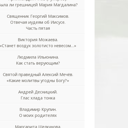
Была ли грешницей Мария Магдалина?
Священник Георгий Максимов.
Отвечая иудеям об Иисусе.
Часть пятая
Виктория Можаева.
«Станет воздух золотисто невесом…»
Людмила Ильюнина.
Как стать верующим?
Святой праведный Алексий Мечёв.
«Какие молитвы угодны Богу?»
Андрей Десницкий.
Глас хлада тонка
Владимир Крупин.
О моих родителях
Маргарита Шелкунова.