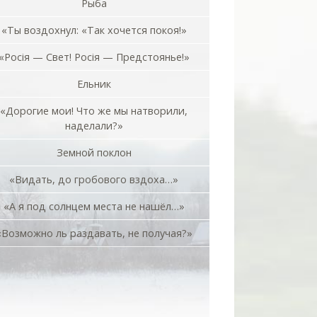
Рыба
«Ты воздохнул: «Так хочется покоя!»
«Росiя — Свет! Росiя — Предстоянье!»
Ельник
«Дорогие мои! Что же мы натворили,
наделали?»
Земной поклон
«Видать, до гробового вздоха…»
«А я под солнцем места не нашёл…»
«Возможно ль раздавать, не получая?»