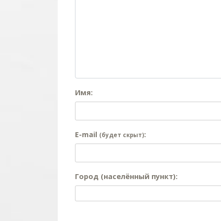
Имя:
E-mail
:
(будет скрыт)
Город (населённый пункт):