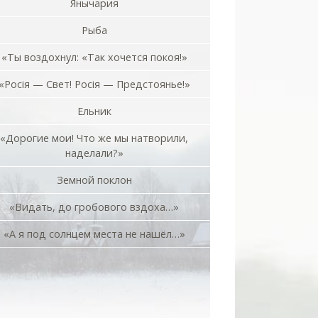
Янычария
Рыба
«Ты воздохнул: «Так хочется покоя!»
«Росiя — Свет! Росiя — Предстоянье!»
Ельник
«Дорогие мои! Что же мы натворили,
наделали?»
Земной поклон
«Видать, до гробового вздоха…»
«А я под солнцем места не нашёл…»