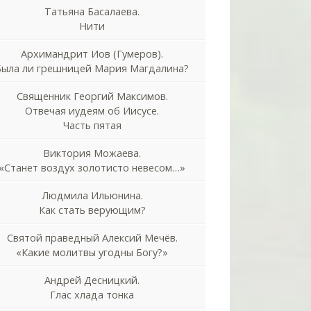
Татьяна Басалаева.
Нити
Архимандрит Иов (Гумеров).
Была ли грешницей Мария Магдалина?
Священник Георгий Максимов.
Отвечая иудеям об Иисусе.
Часть пятая
Виктория Можаева.
«Станет воздух золотисто невесом…»
Людмила Ильюнина.
Как стать верующим?
Святой праведный Алексий Мечёв.
«Какие молитвы угодны Богу?»
Андрей Десницкий.
Глас хлада тонка