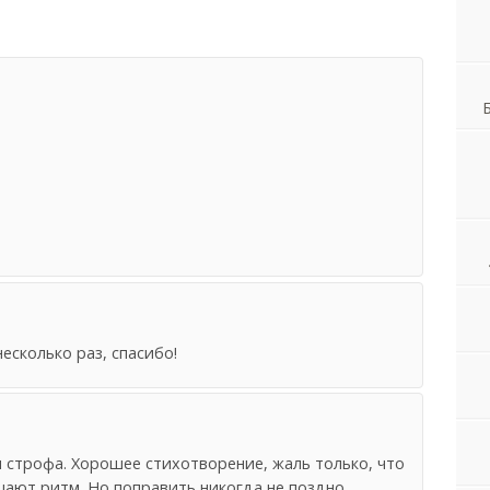
сколько раз, спасибо!
 строфа. Хорошее стихотворение, жаль только, что
шают ритм. Но поправить никогда не поздно.