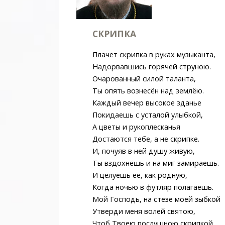
СКРИПКА
Плачет скрипка в руках музыканта,
Надорвавшись горячей струною.
Очарованный силой таланта,
Ты опять вознесён над землёю.
Каждый вечер высокое зданье
Покидаешь с усталой улыбкой,
А цветы и рукоплесканья
Достаются тебе, а не скрипке.
И, почуяв в ней душу живую,
Ты вздохнёшь и на миг замираешь.
И целуешь её, как родную,
Когда ночью в футляр полагаешь.
Мой Господь, на стезе моей зыбкой
Утверди меня волей святою,
Чтоб Твоею послушною скрипкой