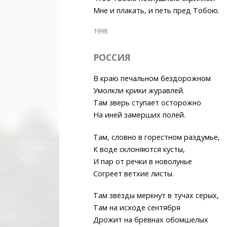
Мне и плакать, и петь пред Тобою.
1998
РОССИЯ
В краю печальном бездорожном
Умолкли крики журавлей.
Там зверь ступает осторожно
На иней замерших полей.
Там, словно в горестном раздумье,
К воде склоняются кусты,
И пар от речки в новолунье
Согреет ветхие листы.
Там звёзды меркнут в тучах серых,
Там на исходе сентября
Дрожит на брёвнах обомшелых