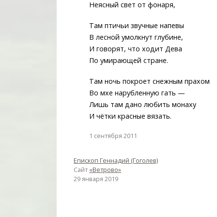
Неясный свет от фонаря,
Там птичьи звучные напевы
В лесной умолкнут глубине,
И говорят, что ходит Дева
По умирающей стране.
Там ночь покроет снежным прахом
Во мхе нарубленную гать —
Лишь там дано любить монаху
И чётки красные вязать.
1 сентября 2011
Епископ Геннадий (Гоголев)
Сайт
«Ветрово»
29 января 2019