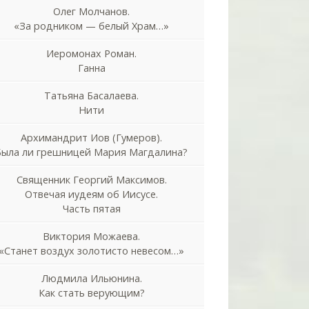
Олег Молчанов.
«За родником — белый Храм…»
Иеромонах Роман.
Ганна
Татьяна Басалаева.
Нити
Архимандрит Иов (Гумеров).
Была ли грешницей Мария Магдалина?
Священник Георгий Максимов.
Отвечая иудеям об Иисусе.
Часть пятая
Виктория Можаева.
«Станет воздух золотисто невесом…»
Людмила Ильюнина.
Как стать верующим?