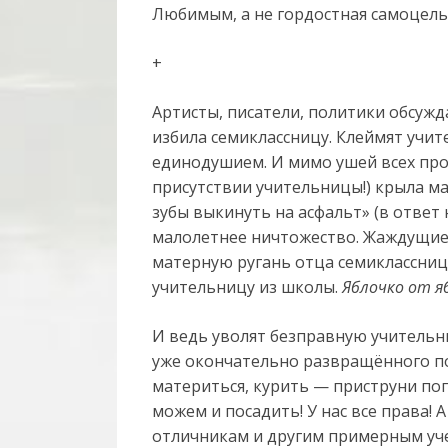
Любимым, а не гордостная самоцель
+
Артисты, писатели, политики обсуж
избила семиклассницу. Клеймят учи
единодушием. И мимо ушей всех про
присутствии учительницы!) крыла м
зубы выкинуть на асфальт» (в ответ н
малолетнее ничтожество. Жаждущие
матерную ругань отца семиклассниц
учительницу из школы.
Яблочко от я
И ведь уволят безправную учительни
уже окончательно развращённого под
материться, курить — приструни поп
можем и посадить! У нас все права! 
отличникам и другим примерным уче