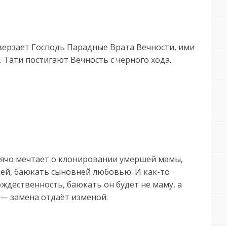
ерзает Господь Парадные Врата Вечности, ими
 Тати постигают Вечность с черного хода.
рячо мечтает о клонировании умершей мамы,
 ней, баюкать сыновней любовью. И как-то
ождественность, баюкать он будет не маму, а
 — замена отдаёт изменой.