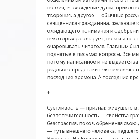
поэзия, восхождение души, прикосн
творения, а другое — обычные расс
священника-гражданина, желающего 
ожидающего понимания и одобрения о
некоторых разочарует, но мы и не с
очаровывать читателя. Главным было
поднятые в письмах вопросы. Все мы
потому написанное и не выдаётся за
рядового представителя человечест
последние времена. А последние вре
+
Суетливость — признак живущего в 
безпопечительность — свойства гра
безстрастия, покоя, обременяя сво
— путь внешнего человека, падшего 
Вечность. Но Вечность — это там, а 