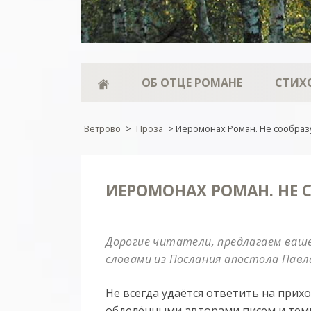
ОБ ОТЦЕ РОМАНЕ
СТИХ
Ветрово
>
Проза
>
Иеромонах Роман. Не сообразу
ИЕРОМОНАХ РОМАН. НЕ 
Дорогие читатели, предлагаем ваш
словами из Послания апостола Павла:
Не всегда удаётся ответить на прих
обделёнными авторами писем и теми