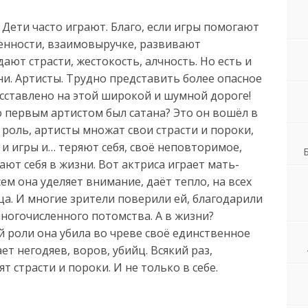
 Дети часто играют. Благо, если игры помогают
венности, взаимовыручке, развивают
ают страсти, жестокость, алчность. Но есть и
зни. Артисты. Трудно представить более опасное
асставлено на этой широкой и шумной дороге!
то первым артистом был сатана? Это он вошёл в
в роль, артисты множат свои страсти и пороки,
 и игры и… теряют себя, своё неповторимое,
ают себя в жизни. Вот актриса играет мать-
сем она уделяет внимание, даёт тепло, на всех
ца. И многие зрители поверили ей, благодарили
ногочисленного потомства. А в жизни?
 роли она убила во чреве своё единственное
ает негодяев, воров, убийц. Всякий раз,
т страсти и пороки. И не только в себе.