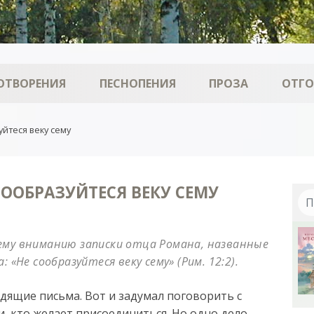
ОТВОРЕНИЯ
ПЕСНОПЕНИЯ
ПРОЗА
ОТГ
йтеся веку сему
СООБРАЗУЙТЕСЯ ВЕКУ СЕМУ
ему вниманию записки отца Романа, названные
 «Не сообразуйтеся веку сему» (Рим. 12:2).
одящие письма. Вот и задумал поговорить с
, кто желает присоединиться. Но одно дело —