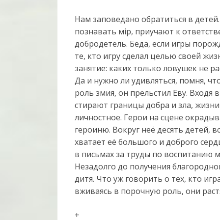
Нам заповедано обратиться в детей.
познавать мiр, приучают к ответст
добродетель. Беда, если игры порожд
те, кто игру сделал целью своей жи
занятие: каких только ловушек не р
Да и нужно ли удивляться, помня, ч
роль змия, он прельстил Еву. Входя 
стирают границы добра и зла, жизни
личностное. Герои на сцене окрадыв
героиню. Вокруг неё десять детей, в
хватает её большого и доброго серд
в письмах за труды по воспитанию м
Незадолго до получения благородной
дитя. Что уж говорить о тех, кто игр
вживаясь в порочную роль, они растя
+