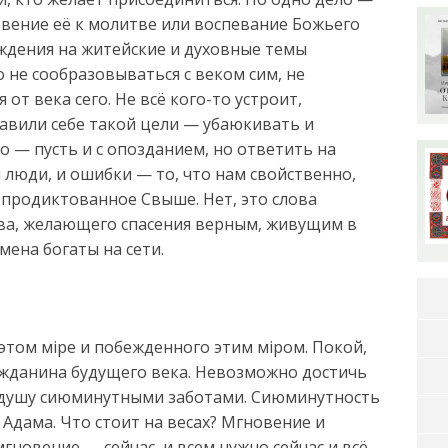
овение её к молитве или воспевание Божьего
уждения на житейские и духовные темы
не сообразовываться с веком сим, не
т века сего. Не всё кого-то устроит,
тавили себе такой цели — убаюкивать и
 — пусть и с опозданием, но ответить на
 люди, и ошибки — то, что нам свойственно,
 продиктованное Свыше. Нет, это слова
ва, желающего спасения верным, живущим в
мена богаты на сети.
этом мiре и побежденного этим мiром. Покой,
жданина будущего века. Невозможно достичь
ю душу сиюминутными заботами. Сиюминутность
Адама. Что стоит на весах? Мгновение и
мгновение — сейчас, и всем нужно сейчас и всё