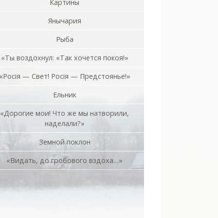
Картины
Янычария
Рыба
«Ты воздохнул: «Так хочется покоя!»
«Росiя — Свет! Росiя — Предстоянье!»
Ельник
«Дорогие мои! Что же мы натворили,
наделали?»
Земной поклон
«Видать, до гробового вздоха…»