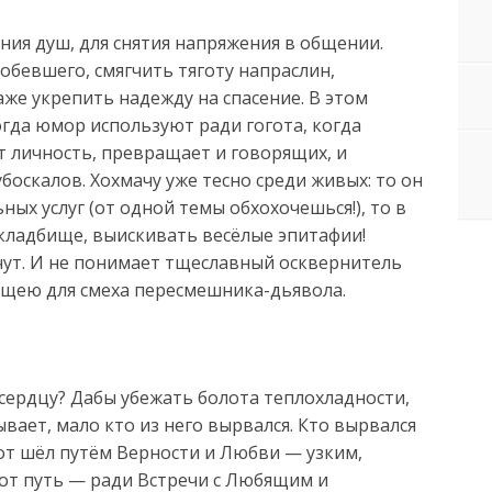
ния душ, для снятия напряжения в общении.
бевшего, смягчить тяготу напраслин,
же укрепить надежду на спасение. В этом
гда юмор используют ради гогота, когда
т личность, превращает и говорящих, и
оскалов. Хохмачу уже тесно среди живых: то он
ых услуг (от одной темы обхохочешься!), то в
 кладбище, выискивать весёлые эпитафии!
очут. И не понимает тщеславный осквернитель
пищею для смеха пересмешника-дьявола.
сердцу? Дабы убежать болота теплохладности,
вает, мало кто из него вырвался. Кто вырвался
тот шёл путём Верности и Любви — узким,
от путь — ради Встречи с Любящим и