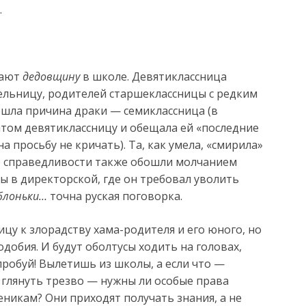
.
дают
дедовщину
в школе. Девятиклассница
тельницу, родителей старшеклассницы с редким
шла причина драки — семиклассница (в
атом девятиклассницу и обещала ей «последние
а просьбу не кричать). Та, как умела, «смирила»
 справедливости также обошли молчанием
ы в директорской, где он требовал уволить
блоньки…
точна руская поговорка.
цу к злорадству хама-родителя и его юного, но
обия. И будут оболтусы ходить на головах,
робуй! Вылетишь из школы, а если что —
А глянуть трезво — нужны ли особые права
никам? Они приходят получать знания, а не