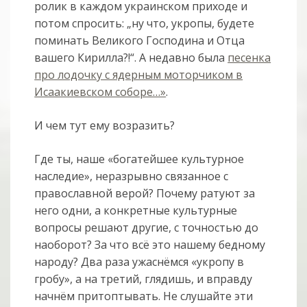
ролик в каждом украинском приходе и
потом спросить: „ну что, укропы, будете
поминать Великого Господина и Отца
вашего Кирилла?!“. А недавно была
песенка
про лодочку с ядерным моторчиком в
Исаакиевском соборе…»
.
И чем тут ему возразить?
Где ты, наше «богатейшее культурное
наследие», неразрывно связанное с
православной верой? Почему ратуют за
него одни, а конкретные культурные
вопросы решают другие, с точностью до
наоборот? За что всё это нашему бедному
народу? Два раза ужаснёмся «укропу в
гробу», а на третий, глядишь, и вправду
начнём притоптывать. Не слушайте эти