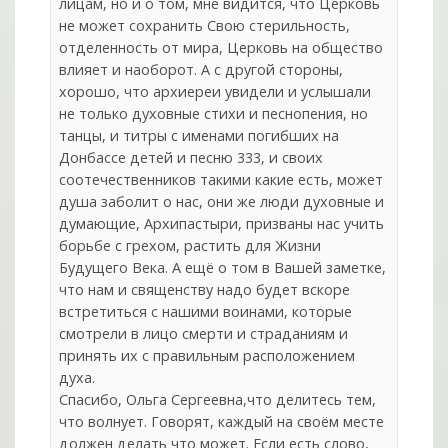
лицам, но и о том, мне видится, что Церковь
не может сохранить Свою стерильность,
отделенность от мира, Церковь на общество
влияет и наоборот. А с другой стороны,
хорошо, что архиереи увидели и услышали
не только духовные стихи и песнопения, но
танцы, и титры с именами погибших на
Донбассе детей и песню 333, и своих
соотечественников такими какие есть, может
душа заболит о нас, они же люди духовные и
думающие, Архипастыри, призваны нас учить
борьбе с грехом, растить для Жизни
Будущего Века. А ещё о том в Вашей заметке,
что нам и священству надо будет вскоре
встретиться с нашими воинами, которые
смотрели в лицо смерти и страданиям и
принять их с правильным расположением
духа.
Спасибо, Ольга Сергеевна,что делитесь тем,
что волнует. Говорят, каждый на своём месте
должен делать что может. Если есть слово,