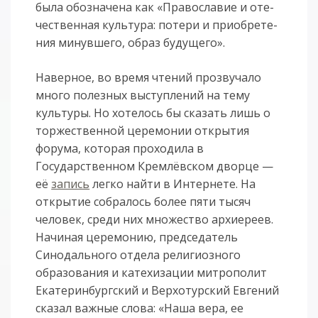
бы­ла обо­зна­че­на как «Пра­во­сла­вие и оте­
че­ствен­ная культу­ра: по­те­ри и при­об­ре­те­
ния ми­нув­ше­го, об­раз бу­ду­ще­го».
Наверное, во время чтений прозвучало
много полезных выступлений на тему
культуры. Но хотелось бы сказать лишь о
торжественной церемонии открытия
форума, которая проходила в
Государственном Кремлёвском дворце —
её
запись
легко найти в Интернете. На
открытие собралось более пяти тысяч
человек, среди них множество архиереев.
Начиная церемонию, председатель
Синодального отдела религиозного
образования и катехизации митрополит
Екатеринбургский и Верхотурский Евгений
сказал важные слова: «Наша вера, ее