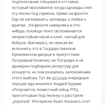
подполковник спецназа в отставке,
который прославился, когда однажды спел
эту песню под гармонь прямо на фронте.
Ему ли напоминать заповедь о любви к
врагам… На фронте наверняка и что-
нибудь похлеще поют (вспоминается
непристойная песня и клип, снятый для
бойцов «Вагнера»), но нельзя же
исполнять это в Государственном
Кремлевском дворце в присутствии
Патриарха! Конечно, не Патриарх и не
архиереи подбирали репертуар для
концерта, но они оказались заложниками
этого выбора. Тут же
источил
очередную
порцию яда иноагент Андрей Кураев:
«Получается, поместный собор РПЦ
притоптывал под песенку о расстреле
„укропов“. Интересно было показать этот