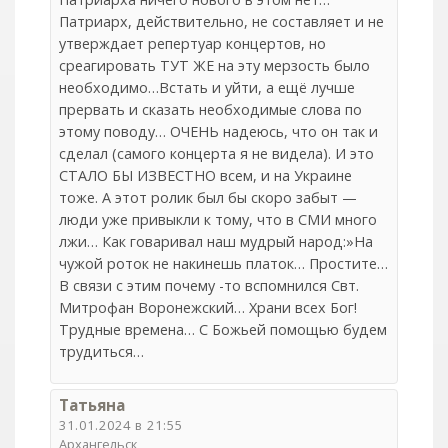
Патриарх, действительно, не составляет и не
утверждает репертуар концертов, но
среагировать ТУТ ЖЕ на эту мерзость было
необходимо…Встать и уйти, а ещё лучше
прервать и сказать необходимые слова по
этому поводу… ОЧЕНЬ надеюсь, что он так и
сделал (самого концерта я не видела). И это
СТАЛО БЫ ИЗВЕСТНО всем, и на Украине
тоже. А этот ролик был бы скоро забыт —
люди уже привыкли к тому, что в СМИ много
лжи… Как говаривал наш мудрый народ:»На
чужой роток не накинешь платок… Простите…
В связи с этим почему -то вспомнился Свт.
Митрофан Воронежский… Храни всех Бог!
Трудные времена… С Божьей помощью будем
трудиться…
Татьяна
31.01.2024 в 21:55
Архангельск