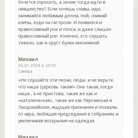
Хочется спросить, а зачем тогда идти в
священство? Если хочешь славы, иди,
занимайся любимым делом, пой, снимай
клипы, езди на гастроли. И появился и
православный рок и попса, и даже слышал
православный рэп. Конечно, это слушать
тяжело, как и хруст булки иноземной.
Михаил
30.01.2024 в 20:35
Самара
«Не слушайте эти песни, люди, и не верьте,
что наша Церковь такая!» Она такая, когда
наша , а не Христова, такая же как и
«католическая», такая же как Пергамская и
Лаодокийская, ищущая признания и похвалы
от мiра, любящая председания в собраниях и
увеличивая воскрылия на одеждах.
Михаил