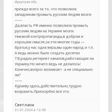
Иркутская обл.
прежде всего за то, что позволила
западникам промыть русским людям мозги
——
Да,власть РФ именно позволила промыть
русским людям на Украине мозги.
Никакой контрпропаганды,в добром и
хорошем смысле,за эти многие годы —
братья,у нас одна вера,мы один народ и т.п.
А ведь можно было создать десятки
ТВ,радио,интернет каналов,работающих на
Украину.Но ничего ведь не делалось!
Конечно,вопрос возникает -а не специально
ли?
——
Кураеву здесь,действительно,трудно
возразить.Прискорбно всё это.
Светлана
31.01.2024 в 12:08