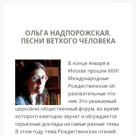
ОЛЬГА НАДПОРОЖСКАЯ.
ПЕСНИ ВЕТХОГО ЧЕЛОВЕКА
В кон­це ян­ва­ря в
Москве про­шли XXXII
Меж­ду­на­род­ные
Рож­де­ствен­ские об­
ра­зо­ва­тель­ные чте­
ния. Это ува­жа­е­мый
цер­ков­но-об­ще­ствен­ный фо­рум, во вре­мя
ко­то­ро­го еже­год­но зву­чат и об­суж­да­ют­ся
серьёз­ные до­кла­ды на са­мые раз­ные те­мы.
В этом го­ду те­ма Рож­де­ствен­ских чте­ний