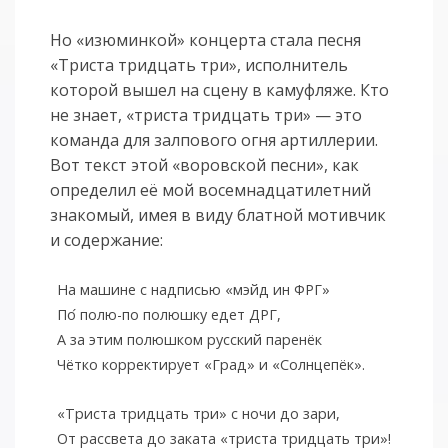
Но «изюминкой» концерта стала песня
«Триста тридцать три», исполнитель
которой вышел на сцену в камуфляже. Кто
не знает, «триста тридцать три» — это
команда для залпового огня артиллерии.
Вот текст этой «воровской песни», как
определил её мой восемнадцатилетний
знакомый, имея в виду блатной мотивчик
и содержание:
На машине с надписью «мэйд ин ФРГ»
По
полю-по полюшку едет ДРГ,
А за этим полюшком русский паренёк
Чётко корректирует «Град» и «Солнцепёк».
«Триста тридцать три» с ночи до зари,
От рассвета до заката «триста тридцать три»!