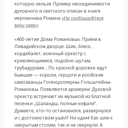
которую нельзя. Пример несоединимости
духовного и светского описан в книге
иеромонаха Романа
«Не сообразуйтеся
веку сему»
:
«400-летие Дома Романовых. Приём в
Ливадийском дворце. Шик, блеск,
кордебалет, военный оркестр с
кривляющимися, подобно шутам,
трубадурами… По красной дорожке идут
бывшие — короли, герцоги и росiйские
самозванцы Гогенцоллерны-Гольштейны-
Романовы. Появляются архиереи. Духовой
оркестр встречает их музыкой из блатной
песенки „Шаланды, полные кефали“.
Думаете, кто-то остановился, развернулся
и с достоинством ушёл? Ни один! Как шли к
накрытым столам, так и не свернули. А