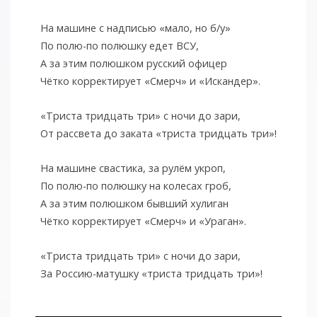
На машине с надписью «мало, но б/у»
По полю-по полюшку едет ВСУ,
А за этим полюшком русский офицер
Чётко корректирует «Смерч» и «Искандер».
«Триста тридцать три» с ночи до зари,
От рассвета до заката «триста тридцать три»!
На машине свастика, за рулём укроп,
По полю-по полюшку на колесах гроб,
А за этим полюшком бывший хулиган
Чётко корректирует «Смерч» и «Ураган».
«Триста тридцать три» с ночи до зари,
За Россию-матушку «триста тридцать три»!