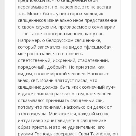
предположить, что священники себя
переламывают, но, наверное, это не всегда
так. Может быть, у некоторых молодых
священников изначально иное представление
о своём служении, прививаемое в семинарии
— не такое «консервативное», как у нас.
Например, о белорусском священнике,
который запечатлен на видео «флешмоба»,
мне рассказали, что он «очень
ответственный, искренний, старательный,
порядочный, добрый». Но при этом, как
видим, вполне мiрской человек. Насколько
знаю, свт. Иоанн Златоуст писал, что
священник должен быть «как солнечный луч»,
и даже слышала рассказ о том, как человек
отказывался принимать священный сан,
потому что понимал, насколько он далёк от
этого идеала. Мне кажется, каждый из нас
интуитивно хочет увидеть в священнике
образ Христа, и это не удивительно: его
руками Господь совершает Свои Таинства, он