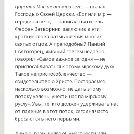
Царство Мое не от мiра сего,
— сказал
Господь о Своей Церкви. «Бог или мiр —
середины нет», — написал святитель
Феофан Затворник, заключив в эти
краткие слова размышления многих
святых отцов. А преподобный Паисий
Святогорец, живший совсем недавно,
говорил: «Самое важное сегодня — не
приспосабливаться к этому мiрскому духу.
Такое неприспособленчество —
свидетельство о Христе. Постараемся,
насколько возможно, не дать этому
потоку увлечь, унести нас по мiрскому
руслу». Увы, те, кто должен удерживать нас
от падения в этот поток, сегодня часто
бросаются в него первыми.
Думаю, размышляя об уместности или