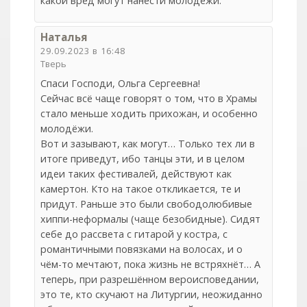
какой вред могут нанести молодёжи.
Наталья
29.09.2023 в 16:48
Тверь
Спаси Господи, Ольга Сергеевна!
Сейчас всё чаще говорят о том, что в Храмы
стало меньше ходить прихожан, и особенно
молодёжи.
Вот и зазывают, как могут… Только тех ли в
итоге приведут, ибо танцы эти, и в целом
идеи таких фестивалей, действуют как
камертон. Кто на такое откликается, те и
придут. Раньше это были свободолюбивые
хиппи-неформалы (чаще безобидные). Сидят
себе до рассвета с гитарой у костра, с
романтичными повязками на волосах, и о
чём-то мечтают, пока жизнь не встряхнёт… А
теперь, при разрешённом вероисповедании,
это те, кто скучают на Литургии, неожиданно