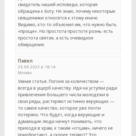
свидетель нашей исповеди, которая
обращена к Богу. Не знаю, почему некоторые
священники относятся к этому иначе.
Видимо, кто-то объяснил им, что нужно быть
«проще». Но простота простоте рознь: есть
простота святая, а есть очевидное
обмiрщение.
Павел
29.09.2023 в 18:14
Москва
Умная статья. Погоня за количеством —
всегда в ущерб качеству. Идя на уступки ради
привлечения большего числа молодёжи в
свои ряды, растеряют истинно верующих —
то самое качество, которое уже почти
потеряно. Что будет, когда верующие и
думающие люди начнут понимать, что
col
0
приходя в храм, к таким «отцам», ничего не
приобретают, а скорее теряют? Это