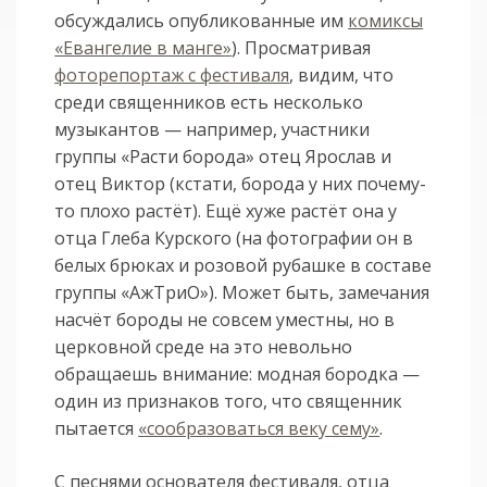
обсуждались опубликованные им
комиксы
«Евангелие в манге»
). Просматривая
фоторепортаж с фестиваля
, видим, что
среди священников есть несколько
музыкантов — например, участники
группы «Расти борода» отец Ярослав и
отец Виктор (кстати, борода у них почему-
то плохо растёт). Ещё хуже растёт она у
отца Глеба Курского (на фотографии он в
белых брюках и розовой рубашке в составе
группы «АжТриО»). Может быть, замечания
насчёт бороды не совсем уместны, но в
церковной среде на это невольно
обращаешь внимание: модная бородка —
один из признаков того, что священник
пытается
«сообразоваться веку сему»
.
С песнями основателя фестиваля, отца