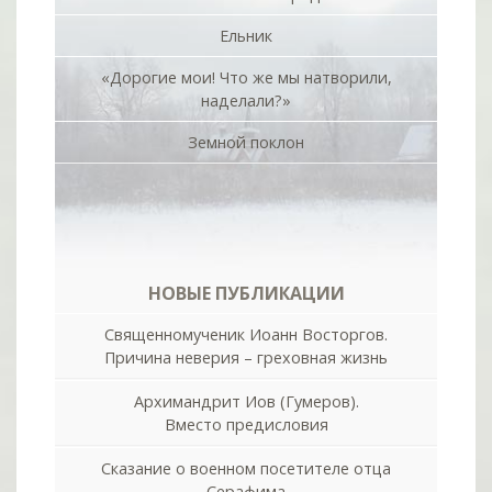
Ельник
«Дорогие мои! Что же мы натворили,
наделали?»
Земной поклон
НОВЫЕ ПУБЛИКАЦИИ
Священномученик Иоанн Восторгов.
Причина неверия – греховная жизнь
Архимандрит Иов (Гумеров).
Вместо предисловия
Сказание о военном посетителе отца
Серафима