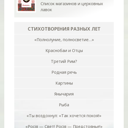
Список магазинов и церковных
лавок
СТИХОТВОРЕНИЯ РАЗНЫХ ЛЕТ
«Полнолуние, полносветие…»
Краснобаи и Отцы
Третий Рим?
Родная речь
Картины
Янычария
Рыба
«Ты воздохнул: «Так хочется покоя!»
«Росiя — Свет! Росiя — Предстоянье!»