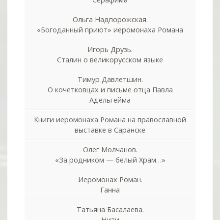
Ольга Надпорожская.
«Богоданный приют» иеромонаха Романа
Игорь Друзь.
Сталин о великорусском языке
Тимур Давлетшин.
О кочетковцах и письме отца Павла
Адельгейма
Книги иеромонаха Романа на православной
выставке в Саранске
Олег Молчанов.
«За родником — белый Храм…»
Иеромонах Роман.
Ганна
Татьяна Басалаева.
Нити