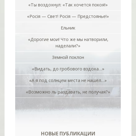
«Ты воздохнул: «Так хочется покоя!»
«Росiя — Свет! Росiя — Предстоянье!»
Ельник
«Дорогие мои! Что же мы натворили,
наделали?»
Земной поклон
«Видать, до гробового вздоха…»
«А я под солнцем места не нашёл…»
«Возможно ль раздавать, не получая?»
НОВЫЕ ПУБЛИКАЦИИ