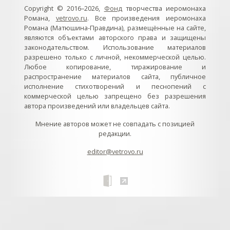
Copyright © 2016–2026,
Фонд
творчества иеромонаха
Романа,
vetrovo.ru
. Все произведения иеромонаха
Романа (Матюшина-Правдина), размещённые на сайте,
являются объектами авторского права и защищены
законодательством. Использование материалов
разрешено только с личной, некоммерческой целью.
Любое копирование, тиражирование и
распространение материалов сайта, публичное
исполнение стихотворений и песнопений с
коммерческой целью запрещено без разрешения
автора произведений или владельцев сайта.
Мнение авторов может не совпадать с позицией
редакции.
editor@vetrovo.ru
// // //Ftakar - disabled. //
//
// // // // // // // // // // // // // //
//
// // // // // // // // // // // // // // // // Раздел «Песнопения».
Интерактивные кнопки и окна с видеозаписями. // Что