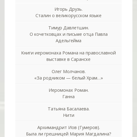
Игорь Друзь.
Сталин о великорусском языке
Тимур Давлетшин.
О кочетковцах и письме отца Павла
Адельгейма
Книги иеромонаха Романа на православной
выставке в Саранске
Олег Молчанов.
«За родником — белый Храм…»
Иеромонах Роман.
Ганна
Татьяна Басалаева.
Нити
Архимандрит Иов (Гумеров).
Была ли грешницей Мария Магдалина?