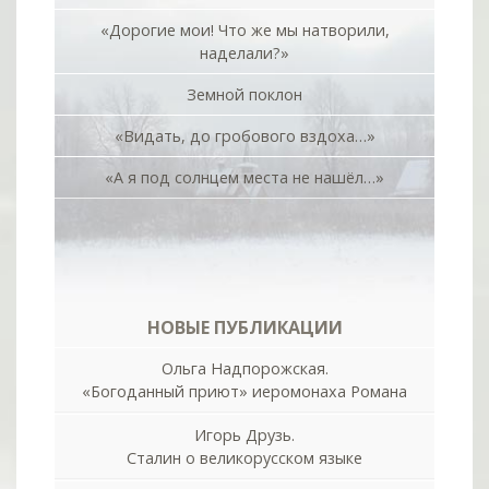
«Дорогие мои! Что же мы натворили,
наделали?»
Земной поклон
«Видать, до гробового вздоха…»
«А я под солнцем места не нашёл…»
НОВЫЕ ПУБЛИКАЦИИ
Ольга Надпорожская.
«Богоданный приют» иеромонаха Романа
Игорь Друзь.
Сталин о великорусском языке