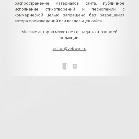
распространение материалов сайта, публичное
исполнение стихотворений и песнопений с
коммерческой целью запрещено без разрешения
автора произведений или владельцев сайта.
Мнение авторов может не совпадать с позицией
редакции.
editor@vetrovo.ru
// // //Ftakar - disabled. //
//
// // // // // // // // // // // // // //
//
// // // // // // // // // // // // // // // // Раздел «Песнопения».
Интерактивные кнопки и окна с видеозаписями. // Что
здесь? Три кнопки btn_ru (Rutube), btn_vk (VK), btn_yt
(Youtube). // Нажатие на кнопку // 1) делает её заметной
классом .btn_visible. // 2) пригашает другие кнопки
классом .btn_muted. // 3) открывает нужное окно с
видеозаписью удалив .v_hiden и добавив .v_visible. // 4)
закрывает ненужное окно, удалив .v_visible и добавив