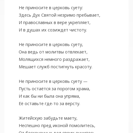
Не приносите в церковь суету:
Здесь Дух Святой незримо пребывает,
И православных в вере укрепляет,
И в душах их созиждет чистоту.
Не приносите в церковь суету,
Она ведь от молитвы отвлекает,
Молящихся немного раздражает,
Мешает служб постигнуть красоту.
Не приносите в церковь суету —
Пусть остаётся за порогом храма,
И как бы ни была она упряма,
Её оставьте где-то за версту.
Житейскую забудьте маету,
Неспешно пред иконой помолитесь,
От бесконечных дел своих очнитесь…