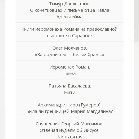
Тимур Давлетшин.
О кочетковцах и письме отца Павла
Адельгейма
Книги иеромонаха Романа на православной
выставке в Саранске
Олег Молчанов.
«За родником — белый Храм…»
Иеромонах Роман.
Ганна
Татьяна Басалаева.
Нити
Архимандрит Иов (Гумеров).
Была ли грешницей Мария Магдалина?
Священник Георгий Максимов.
Отвечая иудеям об Иисусе.
Часть пятая