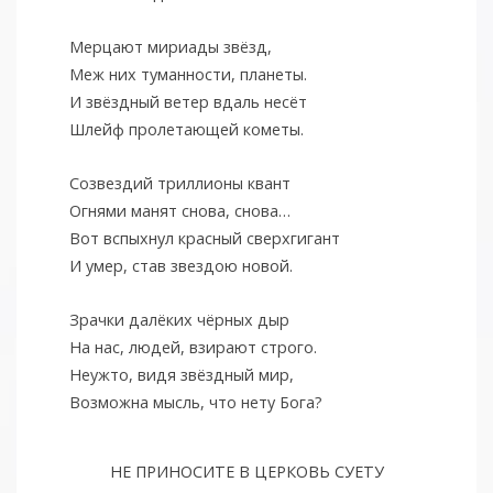
Мерцают мириады звёзд,
Меж них туманности, планеты.
И звёздный ветер вдаль несёт
Шлейф пролетающей кометы.
Созвездий триллионы квант
Огнями манят снова, снова…
Вот вспыхнул красный сверхгигант
И умер, став звездою новой.
Зрачки далёких чёрных дыр
На нас, людей, взирают строго.
Неужто, видя звёздный мир,
Возможна мысль, что нету Бога?
НЕ ПРИНОСИТЕ В ЦЕРКОВЬ СУЕТУ