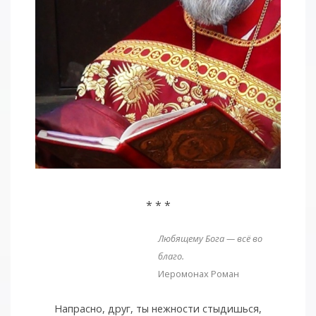
* * *
Любящему Бога — всё во
благо.
Иеромонах Роман
Напрасно, друг, ты нежности стыдишься,