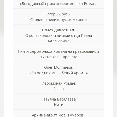
«Богоданный приют» иеромонаха Романа
Игорь Друзь.
Сталин о великорусском языке
Тимур Давлетшин.
О кочетковцах и письме отца Павла
Адельгейма
Книги иеромонаха Романа на православной
выставке в Саранске
Олег Молчанов.
«За родником — белый Храм…»
Иеромонах Роман.
Ганна
Татьяна Басалаева.
Нити
Архимандрит Иов (Гумеров).