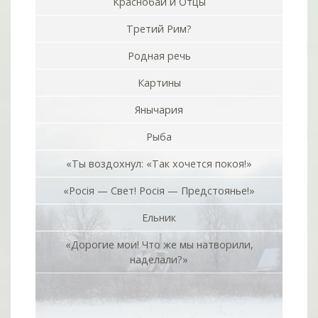
Краснобаи и Отцы
Третий Рим?
Родная речь
Картины
Янычария
Рыба
«Ты воздохнул: «Так хочется покоя!»
«Росiя — Свет! Росiя — Предстоянье!»
Ельник
«Дорогие мои! Что же мы натворили,
наделали?»