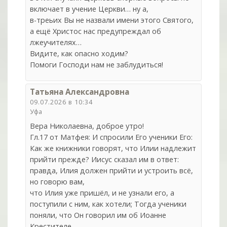
включает в учение Церкви… ну а,
в-треьих Вы не назвали имени этого Святого,
а ещё Христос нас предупреждал об
лжеучителях…
Видите, как опасно ходим?
Помоги Господи нам не заблудиться!
Татьяна Александровна
09.07.2026 в 10:34
Уфа
Вера Николаевна, доброе утро!
Гл.17 от Матфея: И спросили Его ученики Его:
Как же книжники говорят, что Илии надлежит
прийти прежде? Иисус сказал им в ответ:
правда, Илия должен прийти и устроить всё,
но говорю вам,
что Илия уже пришёл, и не узнали его, а
поступили с ним, как хотели; Тогда ученики
поняли, что Он говорил им об Иоанне
Крестителе.