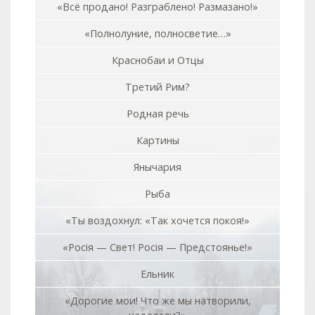
«Всё продано! Разграблено! Размазано!»
«Полнолуние, полносветие…»
Краснобаи и Отцы
Третий Рим?
Родная речь
Картины
Янычария
Рыба
«Ты воздохнул: «Так хочется покоя!»
«Росiя — Свет! Росiя — Предстоянье!»
Ельник
«Дорогие мои! Что же мы натворили,