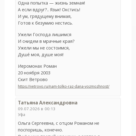
Одна попытка — жизнь земная!
А если вдруг?.. Язык! Окстись!
И ум, грядущему внимая,
Готов к безумию нестись.
Ужели Господа лишимся
И снидем в мрачные края?
Ужели мы не состоимся,
Душé моя, душе моя!
Иеромонах Роман
20 ноября 2003
Скит Ветрово
https://vetrovo.ru/nam-tolko-raz-dana-vozmozhnost/
Татьяна Александровна
09.07.2026 в 00:13
Уфа
Ольга Сергеевна, c отцом Романом не
поспоришь, конечно.