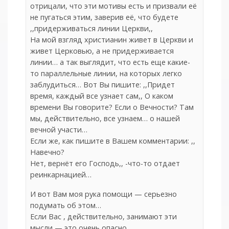
отрицали, что эти мотивы есть и призвали её
не пугаться этим, заверив её, что будете
,,придерживаться линии Церкви,,
На мой взгляд христианин живет в Церкви и
живет Церковью, а не придерживается
линии… а так выглядит, что есть еще какие-
то параллельные линии, на которых легко
заблудиться… Вот Вы пишите: ,,Придет
время, каждый все узнает сам,, О каком
времени Вы говорите? Если о Вечности? Там
мы, действительно, все узнаем… о нашей
вечной участи…
Если же, как пишите в Вашем комментарии: ,,
Навечно?
Нет, вернёт его Господь,, -что-то отдает
реинкарнацией…
И вот Вам моя рука помощи — серьезно
подумать об этом…
Если Вас , действительно, занимают эти
мысли — это очень опасно…