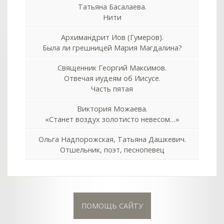
Татьяна Басалаева.
Нити
Архимандрит Иов (Гумеров).
Была ли грешницей Мария Магдалина?
Священник Георгий Максимов.
Отвечая иудеям об Иисусе.
Часть пятая
Виктория Можаева.
«Станет воздух золотисто невесом…»
Ольга Надпорожская, Татьяна Дашкевич.
Отшельник, поэт, песнопевец
col
0
ПОМОЩЬ САЙТУ