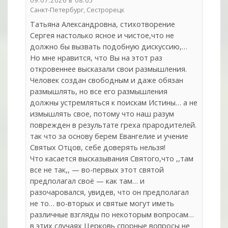
09.07.2026 в 08:05
Санкт-Петербург, Сестрорецк
Татьяна Александровна, стихотворение
Сергея настолько ясное и чистое,что не
должно бы вызвать подобную дискуссию,…
Но мне нравится, что Вы на этот раз
откровеннее высказали свои размышления.
Человек создан свободным и даже обязан
размышлять, но все его размышления
должны устремляться к поискам Истины… а не
измышлять свое, потому что наш разум
поврежден в результате греха прародителей.
так что за основу берем Евангелие и учение
Святых Отцов, себе доверять нельзя!
Что касается высказывания Святого,что ,,там
все не так,, — во-первых этот святой
предполагал своё — как там… и
разочаровался, увидев, что он предполагал
не то… во-вторых и святые могут иметь
различные взгляды по некоторым вопросам…
в этих случаях Церковь спорные вопросы не