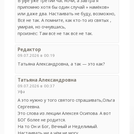
В уфе уже третий час ночи, а завтра я
припомню хотя бы один случай » намёков»
или даже два. Настаивать не буду, возможно,
Всё не так. А помните, как кто-то из святых ,
умирая, но очнувшись,
произнёс: Там всё не так всё не так.
Редактор
09.07.2026 в 00:19
Татьяна Александровна, а так — это как?
Татьяна Александровна
09.07.2026 в 00:37
Уфа
А это нужно у того святого спрашивать,Ольга
Сергеевна.
Это слова из лекции Алексея Осипова. А вот
БОГ более не родится.
На то Он и Бог, Вечный и Неделимый.
Настаивать ни а чём не могу.