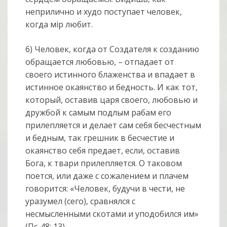
неприлично и худо поступает человек,
когда мiр любит.
6) Человек, когда от Создателя к созданию
обращается любовью, – отпадает от
своего истинного блаженства и впадает в
истинное окаянство и бедность. И как тот,
который, оставив царя своего, любовью и
дружбой к самым подлым рабам его
прилепляется и делает сам себя бесчестным
и бедным, так грешник в бесчестие и
окаянство себя предает, если, оставив
Бога, к твари прилепляется. О таковом
поется, или даже с сожалением и плачем
говорится: «Человек, будучи в чести, не
уразумел (сего), сравнялся с
несмысленными скотами и уподобился им»
(Пс. 48: 13).