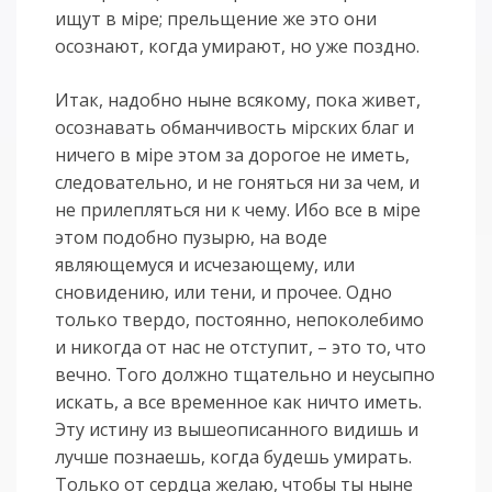
ищут в мiре; прельщение же это они
осознают, когда умирают, но уже поздно.
Итак, надобно ныне всякому, пока живет,
осознавать обманчивость мiрских благ и
ничего в мiре этом за дорогое не иметь,
следовательно, и не гоняться ни за чем, и
не прилепляться ни к чему. Ибо все в мiре
этом подобно пузырю, на воде
являющемуся и исчезающему, или
сновидению, или тени, и прочее. Одно
только твердо, постоянно, непоколебимо
и никогда от нас не отступит, – это то, что
вечно. Того должно тщательно и неусыпно
искать, а все временное как ничто иметь.
Эту истину из вышеописанного видишь и
лучше познаешь, когда будешь умирать.
Только от сердца желаю, чтобы ты ныне