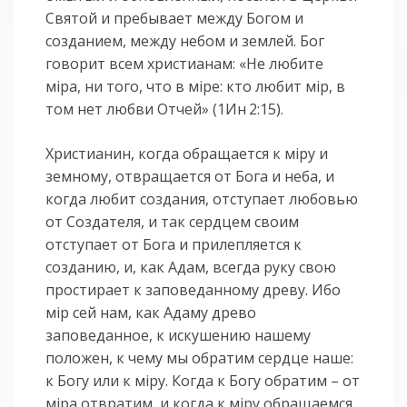
Святой и пребывает между Богом и
созданием, между небом и землей. Бог
говорит всем христианам: «Не любите
мiра, ни того, что в мiре: кто любит мiр, в
том нет любви Отчей» (1Ин 2:15).
Христианин, когда обращается к мiру и
земному, отвращается от Бога и неба, и
когда любит создания, отступает любовью
от Создателя, и так сердцем своим
отступает от Бога и прилепляется к
созданию, и, как Адам, всегда руку свою
простирает к заповеданному древу. Ибо
мiр сей нам, как Адаму древо
заповеданное, к искушению нашему
положен, к чему мы обратим сердце наше:
к Богу или к мiру. Когда к Богу обратим – от
мiра отвратим, и когда к мiру обращаемся