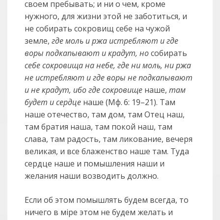
своем пребывать; и ни о чем, кроме
нужного, для жизни этой не заботиться, и
не собирать сокровищ себе на чужой
земле,
где моль и ржа истребляют и где
воры подкапывают и крадут, но
собирать
себе сокровища на небе, где ни моль, ни ржа
не истребляют и где воры не подкапывают
и не крадут, ибо где сокровище
наше,
там
будет и сердце
наше (Мф. 6: 19–21). Там
наше отечество, там дом, там Отец наш,
там братия наша, там покой наш, там
слава, там радость, там ликование, вечеря
великая, и все блаженство наше там. Туда
сердце наше и помышления наши и
желания наши возводить должно.
Если об этом помышлять будем всегда, то
ничего в мiре этом не будем желать и