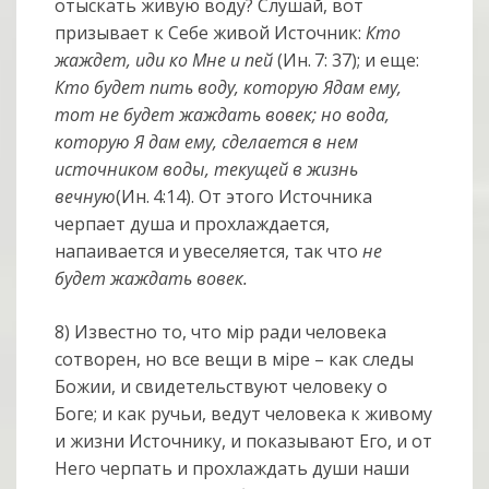
отыскать живую воду? Слушай, вот
призывает к Себе живой Источник:
Кто
жаждет, иди ко Мне и пей
(Ин. 7: 37); и еще:
Кто будет пить воду, которую Ядам ему,
тот не будет жаждать вовек; но вода,
которую Я дам ему, сделается в нем
источником воды, текущей в жизнь
вечную
(Ин. 4:14). От этого Источника
черпает душа и прохлаждается,
напаивается и увеселяется, так что
не
будет жаждать вовек.
8) Известно то, что мiр ради человека
сотворен, но все вещи в мiре – как следы
Божии, и свидетельствуют человеку о
Боге; и как ручьи, ведут человека к живому
и жизни Источнику, и показывают Его, и от
Него черпать и прохлаждать души наши