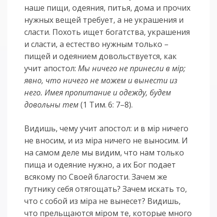
наше пищи, одеяния, питья, дома и прочих
нужных вещей требует, а не украшения и
сласти. Похоть ищет богатства, украшения
и сласти, а естество нужным только –
пищей и одеянием довольствуется, как
учит апостол:
Мы ничего не принесли в мiр;
явно, что ничего не можем и вынести из
него. Имея пропитание и одежду, будем
довольны тем
(1 Тим. 6: 7–8).
Видишь, чему учит апостол: и в мiр ничего
не вносим, и из мiра ничего не выносим. И
на самом деле мы видим, что нам только
пища и одеяние нужно, а их Бог подает
всякому по Своей благости. Зачем же
путнику себя отягощать? Зачем искать то,
что с собой из мiра не вынесет? Видишь,
что прельщаются мiром те, которые много