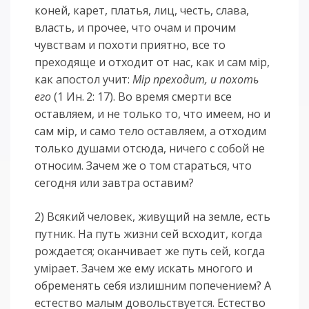
коней, карет, платья, лиц, честь, слава,
власть, и прочее, что очам и прочим
чувствам и похоти приятно, все то
преходяще и отходит от нас, как и сам мiр,
как апостол учит:
Мiр преходит, и похоть
его
(1 Ин. 2: 17). Во время смерти все
оставляем, и не только то, что имеем, но и
сам мiр, и само тело оставляем, а отходим
только душами отсюда, ничего с собой не
относим. Зачем же о том стараться, что
сегодня или завтра оставим?
2) Всякий человек, живущий на земле, есть
путник. На путь жизни сей всходит, когда
рождается; оканчивает же путь сей, когда
умiрает. Зачем же ему искать многого и
обременять себя излишним попечением? А
естество малым довольствуется. Естество