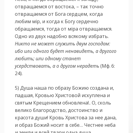
отвращаемся от востока, – так точно
отвращаемся от Бога сердцем, когда
любим мiр, и когда к Богу сердечно
обращаемся, тогда от мiра отвращаемся.
Одно из двух надобно всякому избрать.
Никто не может служить двум господам:
ибо или одного будет ненавидеть, а другого
любить; или одному станет
усердствовать, а о другом нерадеть
(Мф. 6:
24).
5) Душа наша по образу Божию создана и,
падшая, Кровью Христовой искуплена и
святым Крещением обновлена!.. О, сколь
велико благородство, достоинство и
красота души! Кровь Христова за нее дана,
и образ Божий носит в себе… Честнее неба
и земли и всей твари одна душа