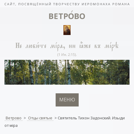
МЕНЮ
Ветрово
>
Отцы святые
>
Святитель Тихон Задонский. Изыди
от мiра