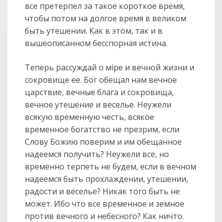
все претерпел за такое короткое время,
чтобы потом на долгое время в великом
быть утешении. Как в этом, так и в
вышеописанном бесспорная истина.
Теперь рассуждай о мiре и вечной жизни и
сокровище ее. Бог обещал нам вечное
царствие, вечные блага и сокровища,
вечное утешение и веселье. Неужели
всякую временную честь, всякое
временное богатство не презрим, если
Слову Божию поверим и им обещанное
надеемся получить? Неужели все, но
временно терпеть не будем, если в вечном
надеемся быть прохлаждении, утешении,
радости и веселье? Никак того быть не
col
может. Ибо что все временное и земное
0
против вечного и небесного? Как ничто.