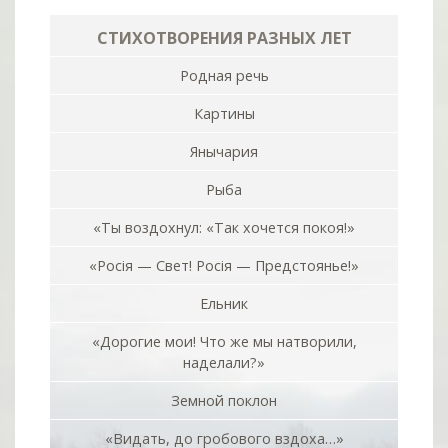
СТИХОТВОРЕНИЯ РАЗНЫХ ЛЕТ
Родная речь
Картины
Янычария
Рыба
«Ты воздохнул: «Так хочется покоя!»
«Росiя — Свет! Росiя — Предстоянье!»
Ельник
«Дорогие мои! Что же мы натворили,
наделали?»
Земной поклон
«Видать, до гробового вздоха…»