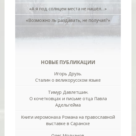
«А я под солнцем места не нашёл…»
«Возможно ль раздавать, не получая?»
НОВЫЕ ПУБЛИКАЦИИ
Игорь Друзь.
Сталин о великорусском языке
Тимур Давлетшин.
О кочетковцах и письме отца Павла
Адельгейма
Книги иеромонаха Романа на православной
выставке в Саранске
Олег Молчанов.