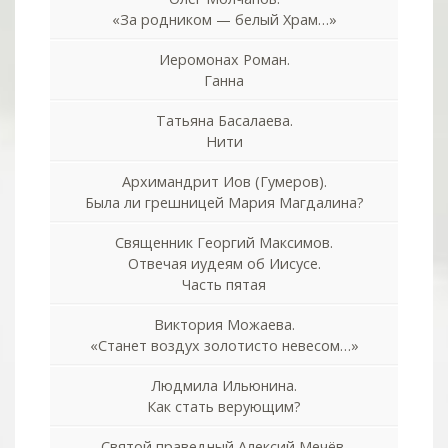
«За родником — белый Храм…»
Иеромонах Роман.
Ганна
Татьяна Басалаева.
Нити
Архимандрит Иов (Гумеров).
Была ли грешницей Мария Магдалина?
Священник Георгий Максимов.
Отвечая иудеям об Иисусе.
Часть пятая
Виктория Можаева.
«Станет воздух золотисто невесом…»
Людмила Ильюнина.
Как стать верующим?
Святой праведный Алексий Мечёв.