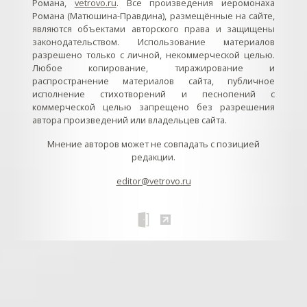
Романа,
vetrovo.ru
. Все произведения иеромонаха
Романа (Матюшина-Правдина), размещённые на сайте,
являются объектами авторского права и защищены
законодательством. Использование материалов
разрешено только с личной, некоммерческой целью.
Любое копирование, тиражирование и
распространение материалов сайта, публичное
исполнение стихотворений и песнопений с
коммерческой целью запрещено без разрешения
автора произведений или владельцев сайта.
Мнение авторов может не совпадать с позицией
редакции.
editor@vetrovo.ru
// // //Ftakar - disabled. //
//
// // // // // // // // // // // // // //
//
// // // // // // // // // // // // // // // // Раздел «Песнопения».
Интерактивные кнопки и окна с видеозаписями. // Что
здесь? Три кнопки btn_ru (Rutube), btn_vk (VK), btn_yt