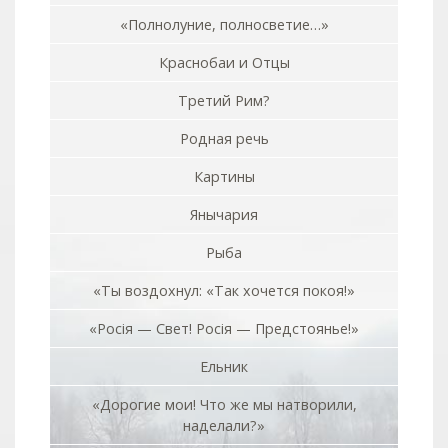
«Полнолуние, полносветие…»
Краснобаи и Отцы
Третий Рим?
Родная речь
Картины
Янычария
Рыба
«Ты воздохнул: «Так хочется покоя!»
«Росiя — Свет! Росiя — Предстоянье!»
Ельник
«Дорогие мои! Что же мы натворили,
наделали?»