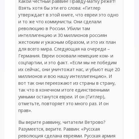
Какой честный раввин! Правду-матку режет!
Взять хотя бы эти его слова: «Гитлер
утверждает в этой книге, что евреи это одно
и то же что коммунисты. Они сделали
революцию в России. Убили там
интеллигенцию и 30 миллионов россиян
жестоким и ужасным образом, и это их план
для всего мира. Следующая на очереди –
Германия. Евреи основали немецкие ком- и
соцпартии, и это факт. «Если мы не победим
их сейчас, они уничтожат нас, и убьют еще 20
миллионов и всю нашу интеллигенцию». И
вот так они переезжают из страны в страну,
так что в конечном итоге единственными
умными останутся евреи. И он (Гитлер),
отметьте, повторяет это много раз. И он
прав».
Вы верите раввину, читатели Ветрово?
Разумеется, верите. Раввин: «Русская
революция сделана евреями. Русская армия