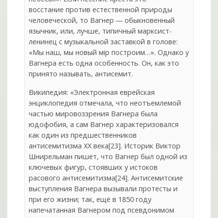
восстание против естественной природы
человеческой, то Вагнер ― обыкновенный
язычник, или, лучше, типичный марксист-
ленинец с музыкальной заставкой в голове:
«Мы наш, мы новый мiр построим…». Однако у
Вагнера есть одна особенность. Он, как это
принято называть, антисемит.
Википедия: «Электронная еврейская
энциклопедия отмечала, что неотъемлемой
частью мировоззрения Вагнера была
юдофобия, а сам Вагнер характеризовался
как один из предшественников
антисемитизма XX века[23]. Историк Виктор
Шнирельман пишет, что Вагнер был одной из
ключевых фигур, стоявших у истоков
расового антисемитизма[24]. Антисемитские
выступления Вагнера вызывали протесты и
при его жизни; так, ещё в 1850 году
напечатанная Вагнером под псевдонимом