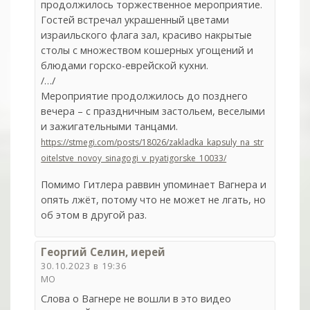
продолжилось торжественное мероприятие.
Гостей встречал украшенный цветами
израильского флага зал, красиво накрытые
столы с множеством кошерных угощений и
блюдами горско-еврейской кухни.
/…/
Мероприятие продолжилось до позднего
вечера – с праздничным застольем, веселыми
и зажигательными танцами.
https://stmegi.com/posts/18026/zakladka_kapsuly_na_str
oitelstve_novoy_sinagogi_v_pyatigorske_10033/
Помимо Гитлера раввин упоминает Вагнера и
опять лжёт, потому что не может не лгать, но
об этом в другой раз.
Георгий Селин, иерей
30.10.2023 в 19:36
МО
Слова о Вагнере не вошли в это видео