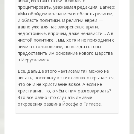
абзац из этой статьи позвольте
процитировать, уважаемая редакция. Вагнер:
«Мы обойдем молчанием и область религии,
и область политики. В религии евреи —
давно уже для нас закоренелые враги,
недостойные, впрочем, даже ненависти… А в
чистой политике… мы, хотя и не приходили с
ними в столкновение, но всегда готовы
предоставить им основание нового Царства
в Иерусалиме».
Всё. Дальше этого «антисемита» можно не
читать, поскольку в этих словах открывается,
что он и не христианин вовсе. А если не
христианин, то, о чём с ним разговаривать?
Это всё равно что слушать лживые
откровения раввина Йосефа о Гитлере.