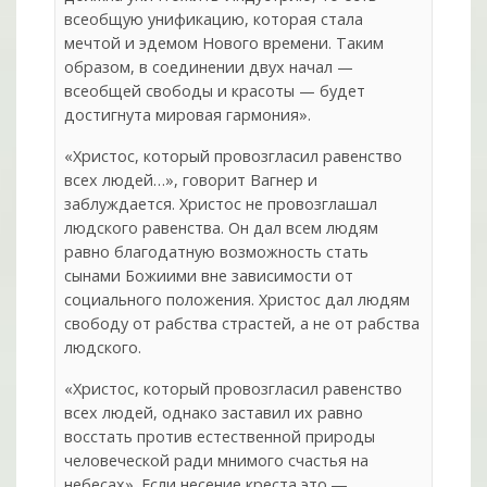
всеобщую унификацию, которая стала
мечтой и эдемом Нового времени. Таким
образом, в соединении двух начал —
всеобщей свободы и красоты — будет
достигнута мировая гармония».
«Христос, который провозгласил равенство
всех людей…», говорит Вагнер и
заблуждается. Христос не провозглашал
людского равенства. Он дал всем людям
равно благодатную возможность стать
сынами Божиими вне зависимости от
социального положения. Христос дал людям
свободу от рабства страстей, а не от рабства
людского.
«Христос, который провозгласил равенство
всех людей, однако заставил их равно
восстать против естественной природы
человеческой ради мнимого счастья на
небесах». Если несение креста это ―