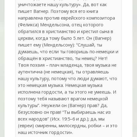
уничтожаете нашу культуру». Да, вот как
пишет Вагнер. Поэтому вся его книга
направлена против еврейского композитора
(Феликса) Мендельсона, отец которого
обратился в христианство и крестил сына в
церкви, когда тому было 5 лет. Он (Вагнер)
пишет ему (Мендельсону): “Слушай, ты
думаешь, что если ты говоришь по-немецки и
обращён в христианство, ты немец? Нет!
Твоя поэзия – плач младенца, твоя музыка не
аутентична (не немецкая), ты отравляешь
нашу культуру, потому что люди думают, что
это немецкая музыка. Немецкая музыка
исполнена гордости, а ты этого не умеешь. И
поэтому тебя называют врагом немецкой
культуры”. Неужели он (Вагнер) прав? Да,
безусловно он прав! “Ты выбираешь нас из
всех народов” (Исх. 19:5–6 и др.); да, мы
(евреи) смиренны, милосердны, робки – и это
наш источник гордости».