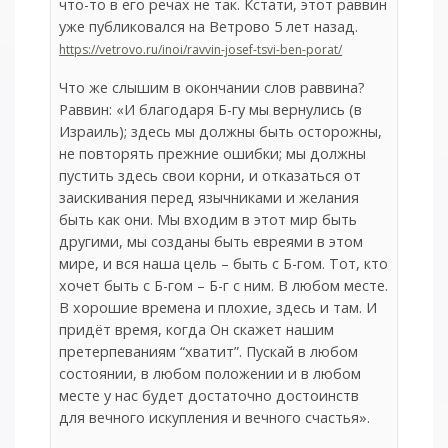
что-то в его речах не так. Кстати, этот раввин
уже публиковался на Ветрово 5 лет назад.
https://vetrovo.ru/inoi/ravvin-josef-tsvi-ben-porat/
Что же слышим в окончании слов раввина?
Раввин: «И благодаря Б-гу мы вернулись (в
Израиль); здесь мы должны быть осторожны,
не повторять прежние ошибки; мы должны
пустить здесь свои корни, и отказаться от
заискивания перед язычниками и желания
быть как они. Мы входим в этот мир быть
другими, мы созданы быть евреями в этом
мире, и вся наша цель – быть с Б-гом. Тот, кто
хочет быть с Б-гом – Б-г с ним. В любом месте.
В хорошие времена и плохие, здесь и там. И
придёт время, когда Он скажет нашим
претерпеваниям “хватит”. Пускай в любом
состоянии, в любом положении и в любом
месте у нас будет достаточно достоинств
для вечного искупления и вечного счастья».