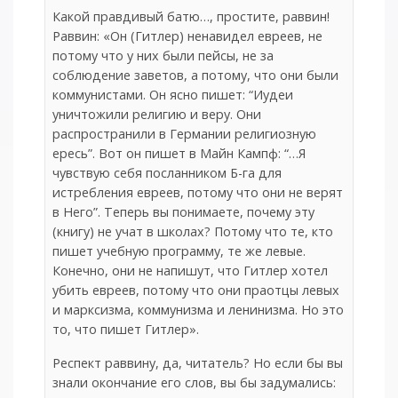
Какой правдивый батю…, простите, раввин!
Раввин: «Он (Гитлер) ненавидел евреев, не
потому что у них были пейсы, не за
соблюдение заветов, а потому, что они были
коммунистами. Он ясно пишет: “Иудеи
уничтожили религию и веру. Они
распространили в Германии религиозную
ересь”. Вот он пишет в Майн Кампф: “…Я
чувствую себя посланником Б-га для
истребления евреев, потому что они не верят
в Него”. Теперь вы понимаете, почему эту
(книгу) не учат в школах? Потому что те, кто
пишет учебную программу, те же левые.
Конечно, они не напишут, что Гитлер хотел
убить евреев, потому что они праотцы левых
и марксизма, коммунизма и ленинизма. Но это
то, что пишет Гитлер».
Респект раввину, да, читатель? Но если бы вы
знали окончание его слов, вы бы задумались: