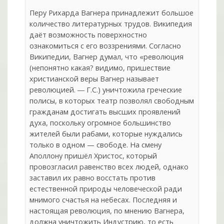
Перу Рихарда Вагнера принадлежит большое
количество литературных трудов. Википедия
даёт возможность поверхностно
ознакомиться с его воззрениями. Согласно
Википедии, Вагнер думал, что «революция
(непонятно какая? видимо, пришествие
христианской веры Вагнер называет
революцией. ― Г.С.) уничтожила греческие
полисы, в которых театр позволял свободным
гражданам достигать высших проявлений
духа, поскольку огромное большинство
жителей были рабами, которые нуждались
только в одном — свободе. На смену
Аполлону пришёл Христос, который
провозгласил равенство всех людей, однако
заставил их равно восстать против
естественной природы человеческой ради
мнимого счастья на небесах. Последняя и
настоящая революция, по мнению Вагнера,
должна уничтожить Индустрию, то есть