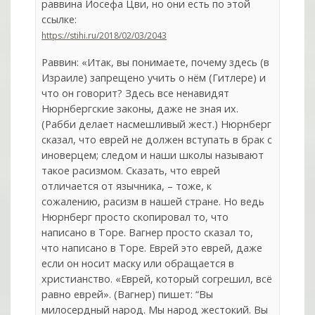
раввина Йосефа Цви, но они есть по этой
ссылке:
https://stihi.ru/2018/02/03/2043
Раввин: «Итак, вы понимаете, почему здесь (в
Израиле) запрещено учить о нём (Гитлере) и
что он говорит? Здесь все ненавидят
Нюрнбергские законы, даже не зная их.
(Рабби делает насмешливый жест.) Нюрнберг
сказал, что еврей не должен вступать в брак с
иноверцем; следом и наши школы называют
такое расизмом. Сказать, что еврей
отличается от язычника, – тоже, к
сожалению, расизм в нашей стране. Но ведь
Нюрнберг просто скопировал то, что
написано в Торе. Вагнер просто сказал то,
что написано в Торе. Еврей это еврей, даже
если он носит маску или обращается в
христианство. «Еврей, который согрешил, всё
равно еврей». (Вагнер) пишет: “Вы
милосердный народ. Мы народ жестокий. Вы