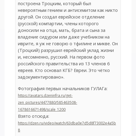
построена Троцким, который был
невероятным гением и антисемитом как никто
другой. Он создал еврейское отделение
(русской) компартии, члены которого
доносили на отца, мать, брата и сына за
владение сидуром или даже учебником на
иврите, я уж не говорю о тфилине и микве. Он
(Троцкий) разрушил еврейский уклад жизни
и, несомненно, русский. На первом фото
российского правительства из 13 членов 6
евреев. Кто основал КГБ? Евреи. Это чётко
задокументировано».
Фотография первых начальников ГУЛАГа:
https://avatars.dzeninfra.ru/get-
zen_pictures/4477880/585463508-
1678616671498/scale_1200
Взято отсюда:
https://dzen.ru/video/watch/63dba0e7d5d8f73002e4a5b
8