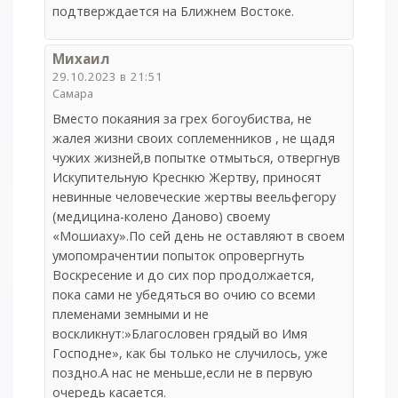
подтверждается на Ближнем Востоке.
Михаил
29.10.2023 в 21:51
Самара
Вместо покаяния за грех богоубиства, не
жалея жизни своих соплеменников , не щадя
чужих жизней,в попытке отмыться, отвергнув
Искупительную Креснкю Жертву, приносят
невинные человеческие жертвы веельфегору
(медицина-колено Даново) своему
«Мошиаху».По сей день не оставляют в своем
умопомрачентии попыток опровергнуть
Воскресение и до сих пор продолжается,
пока сами не убедяться во очию со всеми
племенами земными и не
воскликнут:»Благословен грядый во Имя
Господне», как бы только не случилось, уже
поздно.А нас не меньше,если не в первую
очередь касается.