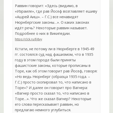
Раввин говорит: «Здесь (видимо, в
«Израиле», где рав Йосеф возглавляет ешиву
«Ашрей Аиш». – Г.С.) все ненавидят
Нюрнбергские законы…». О каких законах
идёт речь? Некоторые раввин называет.
Подробнее о них в Википедии.
https://clck.ru/Ej8vy
Кстати, не потому ли в Нюрнберге в 1945-49
гг. состоялся суд над фашизмом, что в 1935
году в этом городе были приняты
фашистские законы, которые прописаны в
Торе, как об этом говорит рав Йосеф, говоря:
«Но ведь Нюрнберг (образца 1935 года. –
Г.С.) просто скопировал то, что написано в
Торе»? И далее он говорит про Вагнера:
«Вагнер просто сказал то, что написано в
Торе…». Что же сказал Вагнер? Некоторые
его слова пересказывает раввин, но
предлагаю немного углубиться.