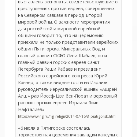
выставлены экспонаты, свидетельствующие о
преступлениях против евреев, совершенных
на Северном Кавказе в период Второй
мировой войны. О важности мероприятия
для российской и мировой еврейской
общины говорит то, что на церемонию
приехали не только представители еврейских
общин Пятигорска, Минеральных Вод и
главный раввин СКФО Леви Шабаев, но и
главный раввин горских евреев Санкт-
Петербурга Раши Рабаев и президент
Российского еврейского конгресса Юрий
Каннер, а также видные гости из Израиля –
руководитель иерусалимской ешивы «Ашрей
Аиш» рав Йосеф-Цви бен-Порат и верховный
раввин горских евреев Израиля Янив
Нафталиев».
https://www.ng.ru/ng_religii/2014-07-16/3_piatigorsk.html
«6 июля в Пятигорске состоялась
торжественная церемония закладки капсулы с