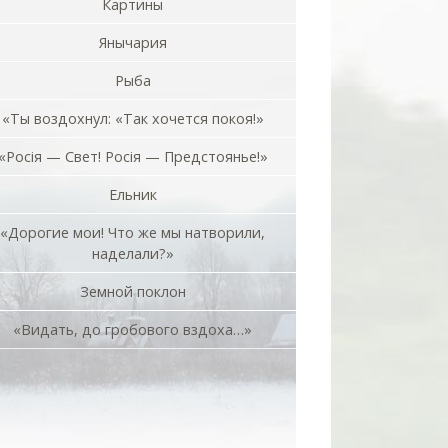
Картины
Янычария
Рыба
«Ты воздохнул: «Так хочется покоя!»
«Росiя — Свет! Росiя — Предстоянье!»
Ельник
«Дорогие мои! Что же мы натворили,
наделали?»
Земной поклон
«Видать, до гробового вздоха…»