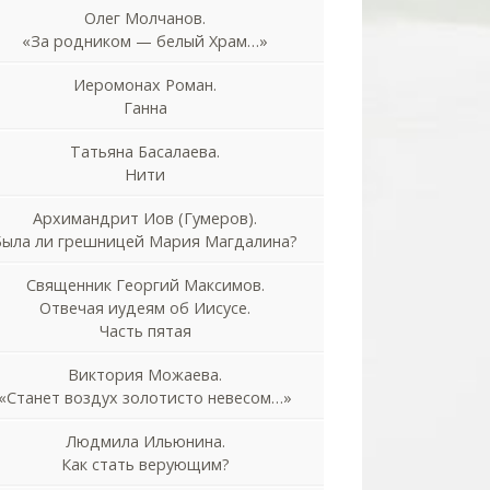
Олег Молчанов.
«За родником — белый Храм…»
Иеромонах Роман.
Ганна
Татьяна Басалаева.
Нити
Архимандрит Иов (Гумеров).
Была ли грешницей Мария Магдалина?
Священник Георгий Максимов.
Отвечая иудеям об Иисусе.
Часть пятая
Виктория Можаева.
«Станет воздух золотисто невесом…»
Людмила Ильюнина.
Как стать верующим?