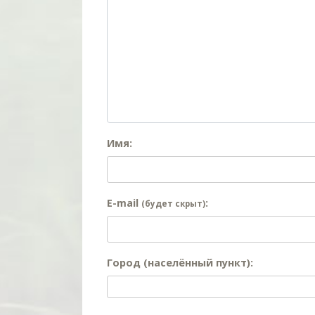
Имя:
E-mail
:
(будет скрыт)
Город (населённый пункт):