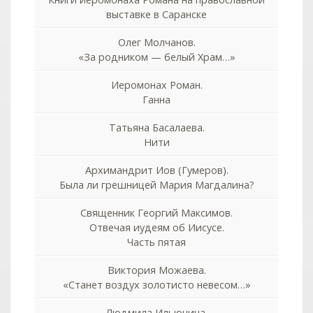
выставке в Саранске
Олег Молчанов.
«За родником — белый Храм…»
Иеромонах Роман.
Ганна
Татьяна Басалаева.
Нити
Архимандрит Иов (Гумеров).
Была ли грешницей Мария Магдалина?
Священник Георгий Максимов.
Отвечая иудеям об Иисусе.
Часть пятая
Виктория Можаева.
«Станет воздух золотисто невесом…»
Людмила Ильюнина.