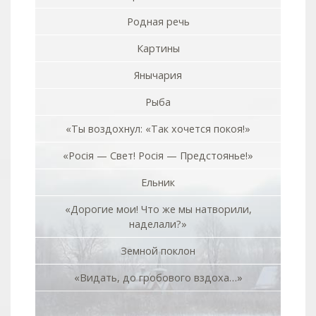
Родная речь
Картины
Янычария
Рыба
«Ты воздохнул: «Так хочется покоя!»
«Росiя — Свет! Росiя — Предстоянье!»
Ельник
«Дорогие мои! Что же мы натворили,
наделали?»
Земной поклон
«Видать, до гробового вздоха…»