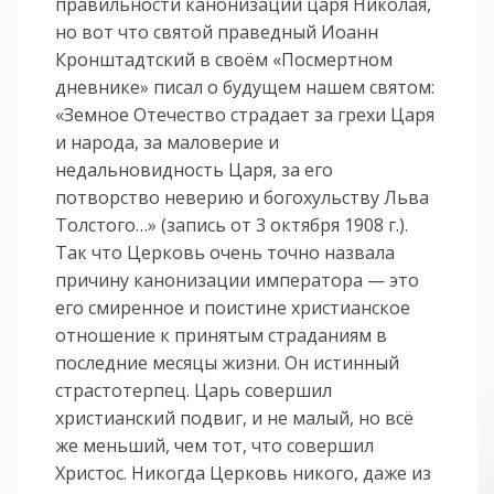
правильности канонизации царя Николая,
но вот что святой праведный Иоанн
Кронштадтский в своём «Посмертном
дневнике» писал о будущем нашем святом:
«Земное Отечество страдает за грехи Царя
и народа, за маловерие и
недальновидность Царя, за его
потворство неверию и богохульству Льва
Толстого…» (запись от 3 октября 1908 г.).
Так что Церковь очень точно назвала
причину канонизации императора — это
его смиренное и поистине христианское
отношение к принятым страданиям в
последние месяцы жизни. Он истинный
страстотерпец. Царь совершил
христианский подвиг, и не малый, но всё
же меньший, чем тот, что совершил
Христос. Никогда Церковь никого, даже из