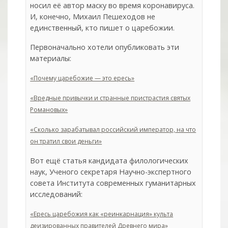
носил её автор маску во время коронавируса.
И, конечно, Михаил Пешеходов не
единственный, кто пишет о царебожии.
Первоначально хотели опубликовать эти
материалы:
«Почему царебожие — это ересь»
«Вредные привычки и странные пристрастия святых
Романовых»
«Сколько зарабатывал российский император, на что
он тратил свои деньги»
Вот ещё статья кандидата филологических
наук, Ученого секретаря Научно-экспертного
совета Института современных гуманитарных
исследований:
«Ересь царебожия как «реинкарнация» культа
деизированных правителей Древнего мира»