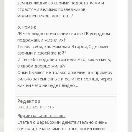
земных людях со своими недостатками и
страстями великих праведников,
молитвенников, аскетов…/
о. Роман:
/В чём видно почитание святых?В усердном
подражаньи жизни их†!
Ты вёл себя, как Николай Второй,С детьми
своими и своей женой?
И ты себя подобно той вела,Что, как в скиту,
в своём дворце жила?/
Очки бывают не только розовые, а к примеру
сильно затемненные и если нет солнца, через
них ни чего не будет видно…
Редактор
04.08.2025 в 01:16
.
Другие статьи этого автора
Статья о царебожии действительно очень
внятная, независимо от того, носил или не