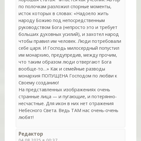
по полочкам разложил спорные моменты,
исток которых в словах: «Надоело жить
народу Божию под непосредственным
руководством Бога (непросто это и требует
больших духовных усилий), и захотел народ
чтобы правил им человек. Люди потребовали
себе царя. И Господь милосердный попустил
им монархию, предупредив, между прочим,
что таким образом люди отвергают Бога
вообще-то…» Как и семейные разводы
монархия ПОПУЩЕНА Господом по любви к
Своему созданию!
На представленных изображениях очень
странные лица — и пугающие, и потерянно-
несчастные. Для икон в них нет отражения
Небесного Света. Ведь ТАМ нас очень-очень
любят!
Редактор
04.08.2025 в 00:37