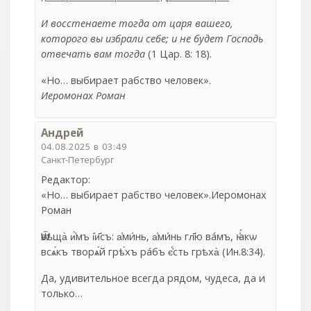
И восстенаете тогда от царя вашего,
которого вы избрали себе; и не будет Господь
отвечать вам тогда
(1 Цар. 8: 18).
«Но… выбирает рабство человек».
Иеромонах Роман
Андрей
04.08.2025 в 03:49
Санкт-Петербург
Редактор:
«Но… выбирает рабство человек».Иеромонах
Роман
Ѿвѣща̀ и҆̀мъ і҆и҃съ: а҆ми́нь, а҆ми́нь гл҃ю ва́мъ, ꙗ҆́кѡ
всѧ́къ творѧ́й грѣ́хъ ра́бъ є҆́сть грѣха̀ (Ин.8:34).
Да, удивительное всегда рядом, чудеса, да и
только…