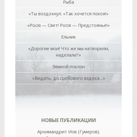
Рыба
«Ты воздохнул: «Так хочется покоя!»
«Росiя — Свет! Росiя — Предстоянье!»
Ельник
«Дорогие мои! Что же мы натворили,
наделали?»
Земной поклон
«Видать, до гробового вздоха…»
НОВЫЕ ПУБЛИКАЦИИ
Архимандрит Иов (Гумеров).