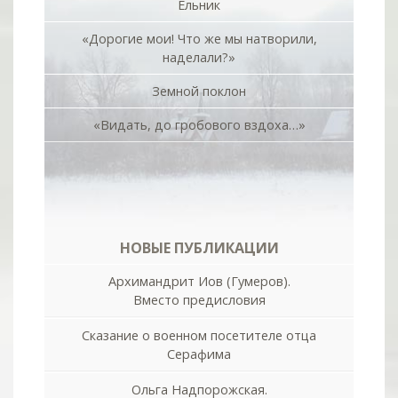
Ельник
«Дорогие мои! Что же мы натворили,
наделали?»
Земной поклон
«Видать, до гробового вздоха…»
НОВЫЕ ПУБЛИКАЦИИ
Архимандрит Иов (Гумеров).
Вместо предисловия
Сказание о военном посетителе отца
Серафима
Ольга Надпорожская.