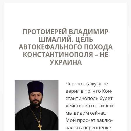
ПРОТОИЕРЕЙ ВЛАДИМИР
ШМАЛИЙ. ЦЕЛЬ
АВТОКЕФАЛЬНОГО ПОХОДА
КОНСТАНТИНОПОЛЯ – НЕ
УКРАИНА
Чест­но ска­жу, я не
ве­рил в то, что Кон­
стан­ти­но­поль бу­дет
дей­ство­вать так как
мы ви­дим сей­час.
Мой про­счет за­клю­
чал­ся в пе­ре­оцен­ке