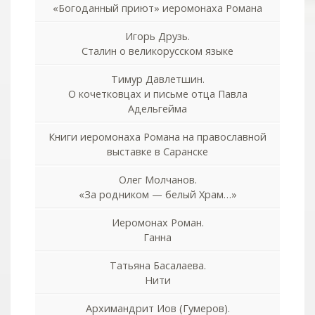
«Богоданный приют» иеромонаха Романа
Игорь Друзь.
Сталин о великорусском языке
Тимур Давлетшин.
О кочетковцах и письме отца Павла
Адельгейма
Книги иеромонаха Романа на православной
выставке в Саранске
Олег Молчанов.
«За родником — белый Храм…»
Иеромонах Роман.
Ганна
Татьяна Басалаева.
Нити
Архимандрит Иов (Гумеров).