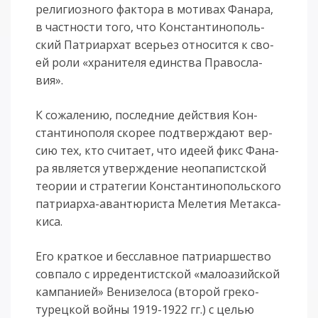
ре­ли­ги­оз­но­го фак­то­ра в мо­ти­вах Фа­на­ра,
в част­но­сти то­го, что Кон­стан­ти­но­поль­
ский Пат­ри­ар­хат все­рьез от­но­сит­ся к сво­
ей ро­ли «хра­ни­те­ля един­ства Пра­во­сла­
вия».
К со­жа­ле­нию, по­след­ние дей­ствия Кон­
стан­ти­но­по­ля ско­рее под­твер­жда­ют вер­
сию тех, кто счи­та­ет, что иде­ей фикс Фа­на­
ра яв­ля­ет­ся утвер­жде­ние не­опа­пист­ской
тео­рии и стра­те­гии Кон­стан­ти­но­поль­ско­го
пат­ри­ар­ха-аван­тю­ри­ста Ме­ле­тия Ме­так­са­
ки­са.
Его краткое и бесславное патриаршество
совпало с ирредентистской «малоазийской
кампанией» Венизелоса (второй греко-
турецкой войны 1919-1922 гг.) с целью