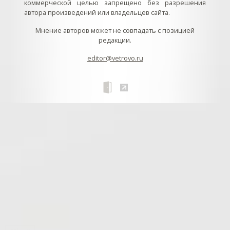
коммерческой целью запрещено без разрешения
автора произведений или владельцев сайта.
Мнение авторов может не совпадать с позицией
редакции.
editor@vetrovo.ru
// // //Ftakar - disabled. //
//
// // // // // // // // // // // // // //
//
// // // // // // // // // // // // // // // // Раздел «Песнопения».
Интерактивные кнопки и окна с видеозаписями. // Что
здесь? Три кнопки btn_ru (Rutube), btn_vk (VK), btn_yt
(Youtube). // Нажатие на кнопку // 1) делает её заметной
классом .btn_visible. // 2) пригашает другие кнопки
классом .btn_muted. // 3) открывает нужное окно с
видеозаписью удалив .v_hiden и добавив .v_visible. // 4)
закрывает ненужное окно, удалив .v_visible и добавив
.v_hidden. //
// // В продолжение работы с