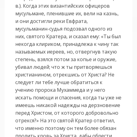
в.). Когда этих византийских офицеров
мусульмане, пленившие их, вели на казнь,
и они достигли реки Евфрата,
мусульманин-судья подозвал одного из
них, святого Кратера, и сказал ему: «Ты был
некогда клириком, принадлежа к чину так
называемых иереев, но, отвергнув такую
степень, взялся потом за копье и оружие,
убивал людей; что ж ты притворяешься
христианином, отрекшись от Христа? Не
следует ли тебе лучше обратиться к
учению пророка Мухаммеда и у него
искать помощи и спасения, когда ты уже не
имеешь никакой надежды на дерзновение
перед Христом, от которого добровольно
отрекся?» На это святой Кратер ответил,
что именно поэтому он тем более обязан
пролить кровь за Христа, дабы обрести