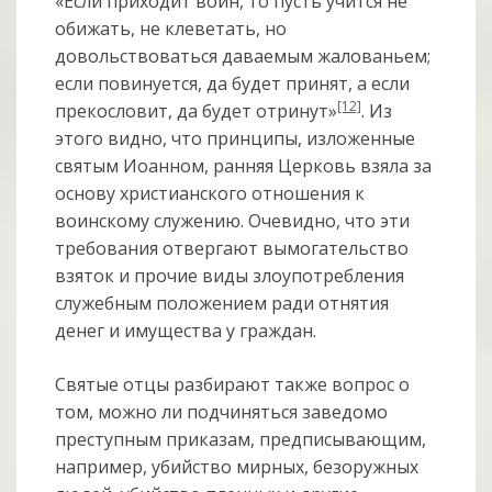
«Если приходит воин, то пусть учится не
обижать, не клеветать, но
довольствоваться даваемым жалованьем;
если повинуется, да будет принят, а если
[12]
прекословит, да будет отринут»
. Из
этого видно, что принципы, изложенные
святым Иоанном, ранняя Церковь взяла за
основу христианского отношения к
воинскому служению. Очевидно, что эти
требования отвергают вымогательство
взяток и прочие виды злоупотребления
служебным положением ради отнятия
денег и имущества у граждан.
Святые отцы разбирают также вопрос о
том, можно ли подчиняться заведомо
преступным приказам, предписывающим,
например, убийство мирных, безоружных