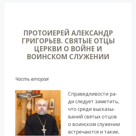
ПРОТОИЕРЕЙ АЛЕКСАНДР
ГРИГОРЬЕВ. СВЯТЫЕ ОТЦЫ
ЦЕРКВИ О ВОЙНЕ И
ВОИНСКОМ СЛУЖЕНИИ
Часть вторая
Спра­вед­ли­вос­ти ра­
ди сле­ду­ет за­ме­тить,
что сре­ди вы­ска­зы­
ва­ний свя­тых от­цов
о во­инс­ком слу­же­нии
встре­ча­ют­ся и та­кие,