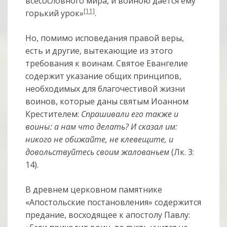
всесословного мира, и войною дается ему
[11]
горький урок»
.
Но, помимо исповедания правой веры,
есть и другие, вытекающие из этого
требования к воинам. Святое Евангелие
содержит указание общих принципов,
необходимых для благочестивой жизни
воинов, которые даны святым Иоанном
Крестителем:
Спрашивали его также и
воины: а нам что делать? И сказал им:
никого не обижайте, не клевещите, и
довольствуйтесь своим жалованьем
(Лк. 3:
14).
В древнем церковном памятнике
«Апостольские постановления» содержится
предание, восходящее к апостолу Павлу: