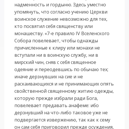
надменность и гордыню. Здесь уместно
упомянуть, что согласно учению Церкви
воинское служение невозможно для тех,
кто посвятил себя священству или
монашеству. «7-е правило IV Вселенского
Собора повелевает, чтобы однажды
причисленные к клиру или монахи не
вступали ни в воинскую службу, ни в
мирский чин, сняв с себя священное
одеяние и переодевшись по обычаю тех;
иначе дерзнувших на сие и не
раскаивающихся и не принимающих опять
свойственной священному житию одежды,
которую прежде избрали ради Бога,
повелевает предавать анафеме: ибо
дерзнувший на что-либо таковое уже не
подвергается извержению, так как к сему
он сам себя приговорил прежде осуждения,