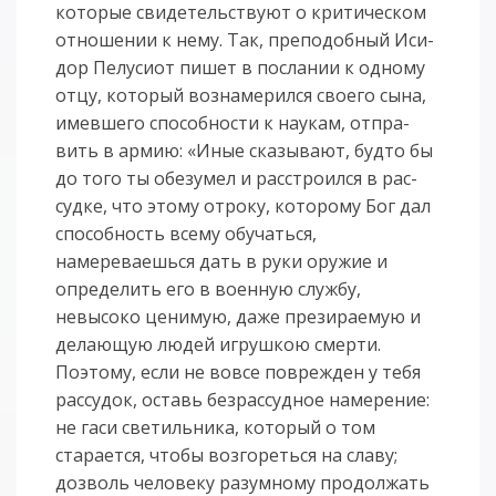
ко­то­рые сви­де­тельст­ву­ют о кри­ти­чес­ком
от­но­ше­нии к не­му. Так, пре­по­доб­ный Иси­
дор Пе­лу­си­от пи­шет в по­сла­нии к од­но­му
от­цу, ко­то­рый воз­на­ме­рил­ся сво­е­го сы­на,
имев­шего спо­соб­нос­ти к на­у­кам, от­пра­
вить в ар­мию: «Иные сказывают, буд­то бы
до то­го ты обе­зу­мел и рас­стро­ил­ся в рас­
суд­ке, что это­му от­ро­ку, ко­то­ро­му Бог дал
спо­соб­ность все­му обу­чать­ся,
намереваешься дать в руки оружие и
определить его в военную службу,
невысоко ценимую, даже презираемую и
делающую людей игрушкою смерти.
Поэтому, если не вовсе поврежден у тебя
рассудок, оставь безрассудное намерение:
не гаси светильника, который о том
старается, чтобы возгореться на славу;
дозволь человеку разумному продолжать