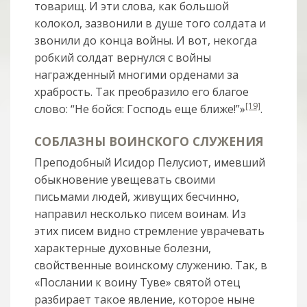
товарищ. И эти слова, как большой
колокол, зазвонили в душе того солдата и
звонили до конца войны. И вот, некогда
робкий солдат вернулся с войны
награжденный многими орденами за
храбрость. Так преобразило его благое
[19]
слово: “Не бойся: Господь еще ближе!”»
.
СОБЛАЗНЫ ВОИНСКОГО СЛУЖЕНИЯ
Преподобный Исидор Пелусиот, имевший
обыкновение увещевать своими
письмами людей, живущих бесчинно,
направил несколько писем воинам. Из
этих писем видно стремление уврачевать
характерные духовные болезни,
свойственные воинскому служению. Так, в
«Послании к воину Туве» святой отец
разбирает такое явление, которое ныне