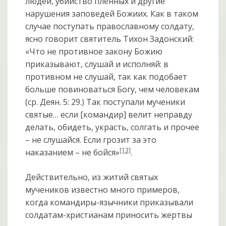
людей, убийство пленных и другие
нарушения заповедей Божиих. Как в таком
случае поступать православному солдату,
ясно говорит святитель Тихон Задонский:
«Что не противное закону Божию
приказывают, слушай и исполняй: в
противном не слушай, так как подобает
больше повиноваться Богу, чем человекам
(ср. Деян. 5: 29.) Так поступали мученики
святые… если [командир] велит неправду
делать, обидеть, украсть, солгать и прочее
– не слушайся. Если грозит за это
[13]
наказанием – не бойся»
.
Действительно, из житий святых
мучеников известно много примеров,
когда командиры-язычники приказывали
солдатам-христианам приносить жертвы