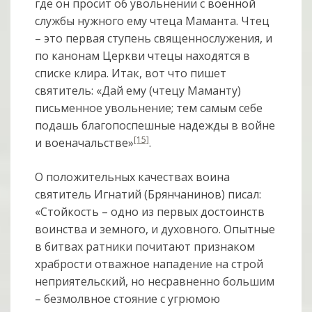
где он просит об увольне­нии с военной
службы нужного ему чтеца Маманта. Чтец
– это первая ступень священнослужения, и
по канонам Церкви чтецы находятся в
списке клира. Итак, вот что пишет
святитель: «Дай ему (чтецу Маманту)
письменное увольнение; тем самым себе
подашь благопоспешные надежды в войне
[15]
и военачальстве»
.
О положительных качествах воина
святитель Игнатий (Брянчанинов) писал:
«Стойкость – одно из первых достоинств
воинства и земного, и духовного. Опытные
в битвах ратники почитают признаком
храбрости отважное нападение на строй
неприятельский, но несравненно большим
– безмолвное стояние с угрюмою