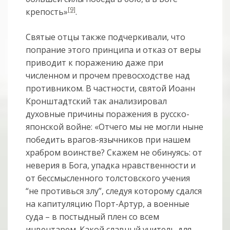
[9]
крепость»
.
Святые отцы также подчеркивали, что
попрание этого принципа и отказ от веры
приводит к поражению даже при
численном и прочем превосходстве над
противником. В частности, святой Иоанн
Кронштадтский так анализировал
духовные причины поражения в русско-
японской войне: «Отчего мы не могли ныне
победить врагов-язычников при нашем
храбром воинстве? Скажем не обинуясь: от
неверия в Бога, упадка нравственности и
от бессмысленного толстовского учения
“не противься злу”, следуя которому сдался
на капитуляцию Порт-Артур, а военные
суда – в постыдный плен со всем
инвентарем. Какой славный учитель для