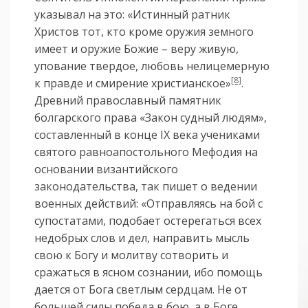
указывал на это: «Истинный ратник
Христов тот, кто кроме оружия земного
имеет и оружие Божие – веру живую,
упование твердое, любовь нелицемерную
[8]
к правде и смирение христианское»
.
Древний православный памятник
болгарского права «Закон судный людям»,
составленный в конце IX века учениками
святого равноапостольного Мефодия на
основании византийского
законодательства, так пишет о ведении
военных действий: «Отправляясь на бой с
супостатами, подобает остерегаться всех
недобрых слов и дел, направить мысль
свою к Богу и молитву сотворить и
сражаться в ясном сознании, ибо помощь
дается от Бога светлым сердцам. Не от
большей силы победа в бою, а в Боге