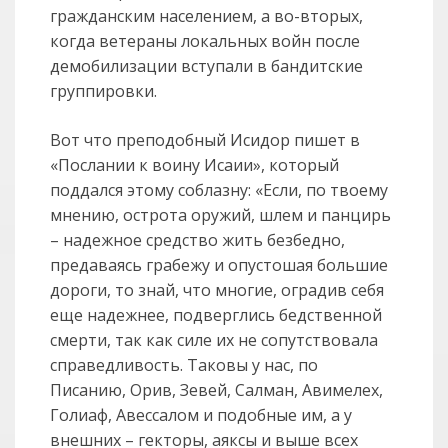
гражданским населением, а во-вторых,
когда ветераны локальных войн после
демобилизации вступали в бандитские
группировки.
Вот что преподобный Исидор пишет в
«Послании к воину Исаии», который
поддался этому соблазну: «Если, по твоему
мнению, острота оружий, шлем и панцирь
– надежное средство жить безбедно,
предаваясь грабежу и опустошая большие
дороги, то знай, что многие, оградив себя
еще надежнее, подверглись бедственной
смерти, так как силе их не сопутствовала
справедливость. Таковы у нас, по
Писанию, Орив, Зевей, Салман, Авимелех,
Голиаф, Авессалом и подобные им, а у
внешних – гекторы, аяксы и выше всех