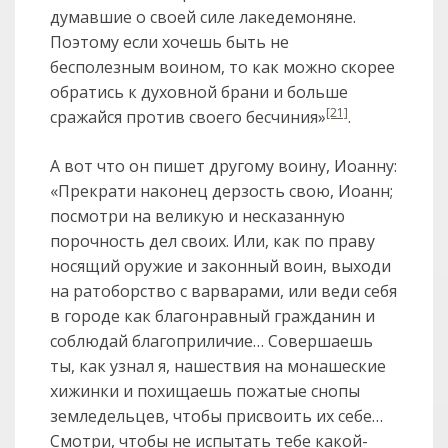
думавшие о своей силе лакедемоняне.
Поэтому если хочешь быть не
бесполезным воином, то как можно скорее
обратись к духовной брани и больше
[21]
сражайся против своего бесчиния»
.
А вот что он пишет другому воину, Иоанну:
«Прекрати наконец дерзость свою, Иоанн;
посмотри на великую и несказанную
порочность дел своих. Или, как по праву
носящий оружие и законный воин, выходи
на ратоборство с варварами, или веди себя
в городе как благонравный гражданин и
соблюдай благоприличие… Совершаешь
ты, как узнал я, нашествия на монашеские
хижинки и похищаешь пожатые снопы
земледельцев, чтобы присвоить их себе…
Смотри, чтобы не испытать тебе какой-