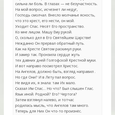
cильна ли боль. В глазах — не безучастность.
На мой вопрос, исчезнет ли недуг,
Господь смолчал. Внесло молчанье ясность,
что это крест, его нести, он мой.
Уходит Спас. Несёт Его пространство.
Ко мне лицом. Машу Ему рукой.
О, сколько дел в Его Святейшем Царстве!
Нежданно Он прервал обратный путь.
Как на Кресте Святом раскинул руки.
И замер так. Пронзила сердце жуть
тех давних дней Голгофской Крестной муки.
И вот направо посмотрел Христос.
На Ангелов, должно быть, взгляд направил .
Но где Они? И в Лету пал вопрос.
Не видя их, я знала: там Их мало.
Сказал Им Спас… Но что? Был слышен Глас.
Язык иной. Родной? Его? Чертога?
Затем взглянул налево, и тотчас
родилась мысль, что Ангелов там много.
Теперь для Них Он что-то произнёс.