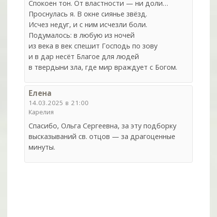
Спокоен тон. От властности — ни доли…
Проснулась я. В окне сиянье звёзд.
Исчез недуг, и с ним исчезли боли.
Подумалось: в любую из ночей
из века в век спешит Господь по зову
и в дар несёт Благое для людей
в твердыни зла, где мир враждует с Богом.
Елена
14.03.2025 в 21:00
Карелия
Спасибо, Ольга Сергеевна, за эту подборку
высказываний св. отцов — за драгоценные
минуты.