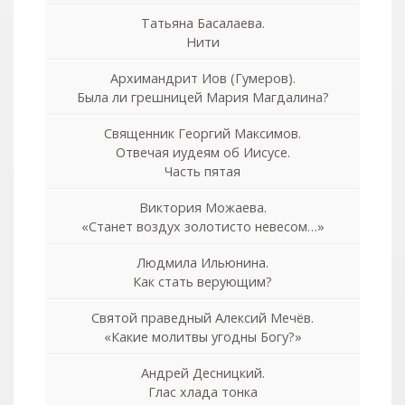
Татьяна Басалаева.
Нити
Архимандрит Иов (Гумеров).
Была ли грешницей Мария Магдалина?
Священник Георгий Максимов.
Отвечая иудеям об Иисусе.
Часть пятая
Виктория Можаева.
«Станет воздух золотисто невесом…»
Людмила Ильюнина.
Как стать верующим?
Святой праведный Алексий Мечёв.
«Какие молитвы угодны Богу?»
Андрей Десницкий.
Глас хлада тонка