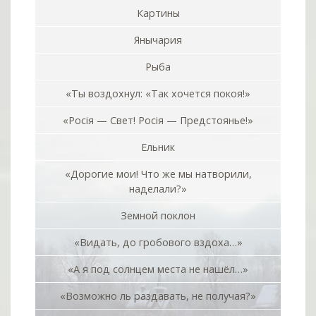
Картины
Янычария
Рыба
«Ты воздохнул: «Так хочется покоя!»
«Росiя — Свет! Росiя — Предстоянье!»
Ельник
«Дорогие мои! Что же мы натворили,
наделали?»
Земной поклон
«Видать, до гробового вздоха…»
«А я под солнцем места не нашёл…»
«Возможно ль раздавать, не получая?»