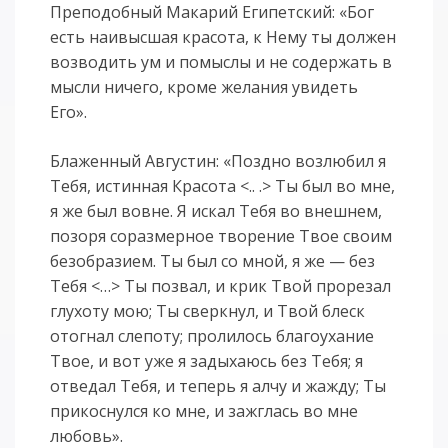
Преподобный Макарий Египетский: «Бог
есть наивысшая красота, к Нему ты должен
возводить ум и помыслы и не содержать в
мысли ничего, кроме желания увидеть
Его».
Блаженный Августин: «Поздно возлюбил я
Тебя, истинная Красота <.. .> Ты был во мне,
я же был вовне. Я искал Тебя во внешнем,
позоря соразмерное творение Твое своим
безобразием. Ты был со мной, я же — без
Тебя <…> Ты позвал, и крик Твой прорезал
глухоту мою; Ты сверкнул, и Твой блеск
отогнал слепоту; пролилось благоухание
Твое, и вот уже я задыхаюсь без Тебя; я
отведал Тебя, и теперь я алчу и жажду; Ты
прикоснулся ко мне, и зажглась во мне
любовь».