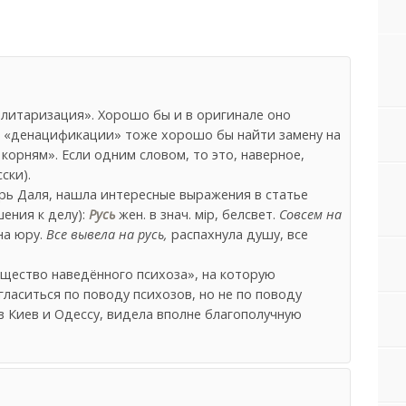
илитаризация». Хорошо бы и в оригинале оно
ля «денацификации» тоже хорошо бы найти замену на
корням». Если одним словом, то это, наверное,
ски).
рь Даля, нашла интересные выражения в статье
ения к делу):
Русь
жен. в знач. мiр, белсвет.
Совсем на
на юру.
Все вывела на русь,
распахнула душу, все
бщество наведённого психоза», на которую
гласиться по поводу психозов, но не по поводу
 в Киев и Одессу, видела вполне благополучную