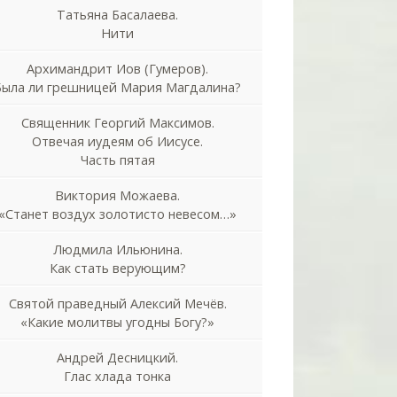
Татьяна Басалаева.
Нити
Архимандрит Иов (Гумеров).
Была ли грешницей Мария Магдалина?
Священник Георгий Максимов.
Отвечая иудеям об Иисусе.
Часть пятая
Виктория Можаева.
«Станет воздух золотисто невесом…»
Людмила Ильюнина.
Как стать верующим?
Святой праведный Алексий Мечёв.
«Какие молитвы угодны Богу?»
Андрей Десницкий.
Глас хлада тонка