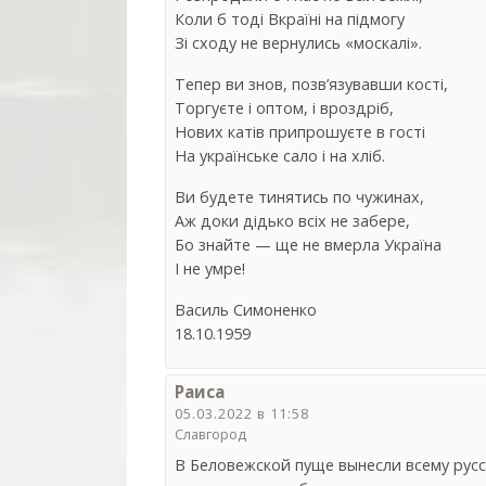
Коли б тоді Вкраїні на підмогу
Зі сходу не вернулись «москалі».
Тепер ви знов, позв’язувавши кості,
Торгуєте і оптом, і вроздріб,
Нових катів припрошуєте в гості
На українське сало і на хліб.
Ви будете тинятись по чужинах,
Аж доки дідько всіх не забере,
Бо знайте — ще не вмерла Україна
І не умре!
Василь Симоненко
18.10.1959
Раиса
05.03.2022 в 11:58
Славгород
В Беловежской пуще вынесли всему русс