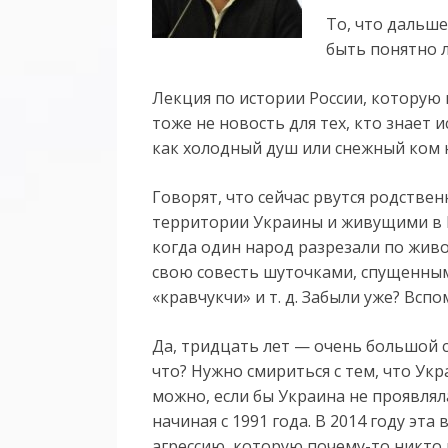
То, что даль­ше
быть по­нят­но л
Лекция по истории России, которую
тоже не новость для тех, кто знает ис
как холодный душ или снежный ком н
Говорят, что сейчас рвутся родств
территории Украины и живущими в Ро
когда один народ разрезали по живо
свою совесть шуточками, спущенным
«кравчукчи» и т. д. Забыли уже? Всп
Да, тридцать лет — очень большой с
что? Нужно смириться с тем, что Ук
можно, если бы Украина не проявля
начиная с 1991 года. В 2014 году эт
агрессию, которую почему-то никто 