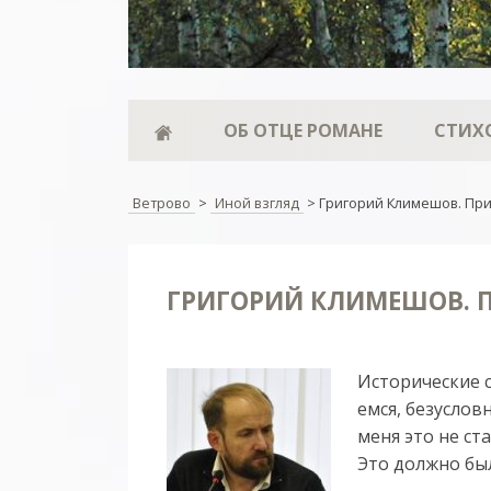
ОБ ОТЦЕ РОМАНЕ
СТИХ
Ветрово
>
Иной взгляд
>
Григорий Климешов. При
ГРИГОРИЙ КЛИМЕШОВ. 
Ис­то­ри­чес­кие 
ем­ся, бе­зус­ло
ме­ня это не ста
Это долж­но бы­л