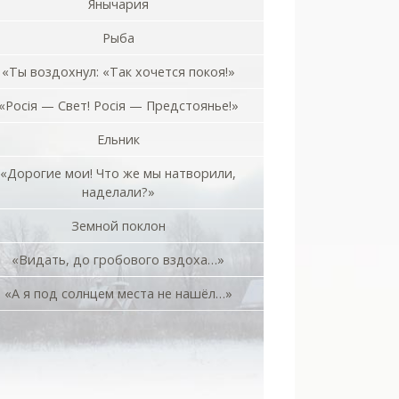
Янычария
Рыба
«Ты воздохнул: «Так хочется покоя!»
«Росiя — Свет! Росiя — Предстоянье!»
Ельник
«Дорогие мои! Что же мы натворили,
наделали?»
Земной поклон
«Видать, до гробового вздоха…»
«А я под солнцем места не нашёл…»