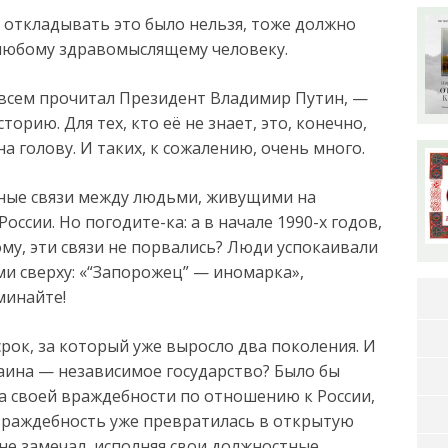
 от­кла­ды­вать это было не­льзя, то­же долж­но
ю­бо­му здра­во­мыс­ля­ще­му че­ло­ве­ку.
 всем прочитал Президент Владимир Путин, —
торию. Для тех, кто её не знает, это, конечно,
а голову. И таких, к сожалению, очень много.
енные связи между людьми, живущими на
ссии. Но погодите-ка: а в начале 1990-х годов,
му, эти связи не порвались? Люди успокаивали
и сверху: «“Запорожец” — иномарка»,
оминайте!
рок, за который уже выросло два поколения. И
раина — независимое государство? Было бы
ла своей враждебности по отношению к России,
а враждебность уже превратилась в открытую
не замечал, исполняя свои должностные