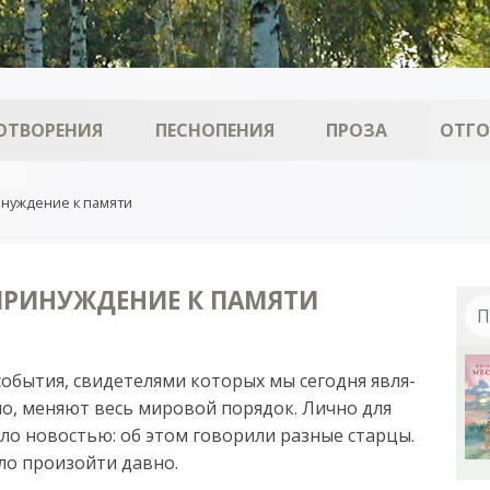
ОТВОРЕНИЯ
ПЕСНОПЕНИЯ
ПРОЗА
ОТГ
нуждение к памяти
ПРИНУЖДЕНИЕ К ПАМЯТИ
со­бы­тия, сви­де­те­ля­ми ко­то­рых мы се­год­ня яв­ля­
вно, ме­ня­ют весь ми­ро­вой по­ря­док. Лич­но для
­ло но­востью: об этом го­во­ри­ли раз­ные стар­цы.
о про­и­зой­ти дав­но.