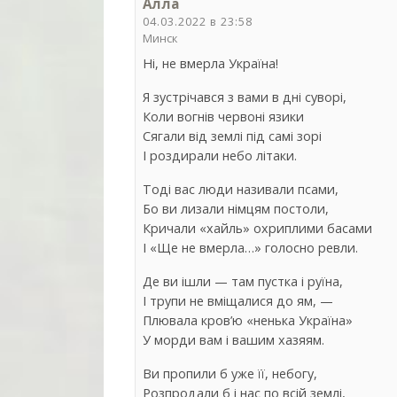
Алла
04.03.2022 в 23:58
Минск
Ні, не вмерла Україна!
Я зустрічався з вами в дні суворі,
Коли вогнів червоні язики
Сягали від землі під самі зорі
І роздирали небо літаки.
Тоді вас люди називали псами,
Бо ви лизали німцям постоли,
Кричали «хайль» охриплими басами
І «Ще не вмерла…» голосно ревли.
Де ви ішли — там пустка і руїна,
І трупи не вміщалися до ям, —
Плювала кров’ю «ненька Україна»
У морди вам і вашим хазяям.
Ви пропили б уже її, небогу,
Розпродали б і нас по всій землі,